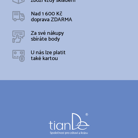
zboží vždy skladem
Nad 1 600 Kč
doprava ZDARMA
Za své nákupy
sbíráte body
U nás lze platit
také kartou
Z
á
p
a
t
í