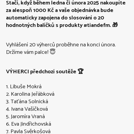
Stačí, když během ledna či února 2025 nakoupíte
za alespoň 1000 Kč a vaše objednávka bude
automaticky zapojena do slosování o 20
hodnotných balíčků s produkty #tiandefm. 🎁
Vyhlášení 20 výherců proběhne na konci února.
Držíme vám palce! 😇
VÝHERCI předchozí soutěže 🏆
1. Libuše Mokrá
2. Karolina Jeřábková
3. Taťána Solnická
4. Ivana Vašíčková
5. Jaromíra Vraná
6. Eva Jindřichovská
7. Pavla Svěrkošová