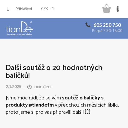
Přejít
Náku
na
CZK
Přihlášení
obsah
košík
605 250 750
Po-pá 7:30-16:00
Další soutěž o 20 hodnotných
balíčků!
1 min čtení
2.1.2025
Jsme moc rádi, že se vám
soutěž o balíčky s
produkty #tiandefm
v předchozích měsících líbila,
proto jsme si pro vás připravili další! 💥