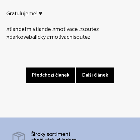
Gratulujeme! ♥️
#tiandefm
#tiande
#motivace
#soutez
#darkovebalicky
#motivacnisoutez
Předchozí článek
Další článek
Široký sortiment