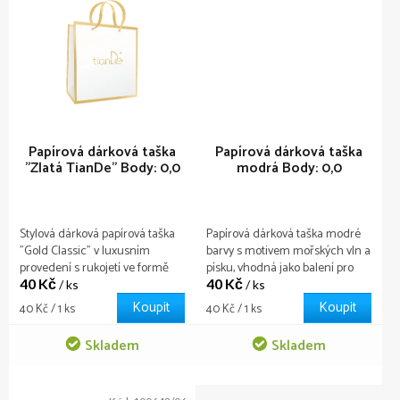
Papírová dárková taška
Papírová dárková taška
"Zlatá TianDe"
Body: 0,0
modrá
Body: 0,0
Stylová dárková papírová taška
Papírová dárková taška modré
"Gold Classic" v luxusním
barvy s motivem mořských vln a
provedení s rukojetí ve formě
písku, vhodná jako balení pro
40 Kč
saténových stužek, vytvoří z
40 Kč
každý dárek.
/ ks
/ ks
jakéhokoliv dárku ještě
Koupit
Koupit
Měrná
Měrná
40 Kč / 1 ks
40 Kč / 1 ks
elegantnější.
cena:
cena:
Skladem
Skladem