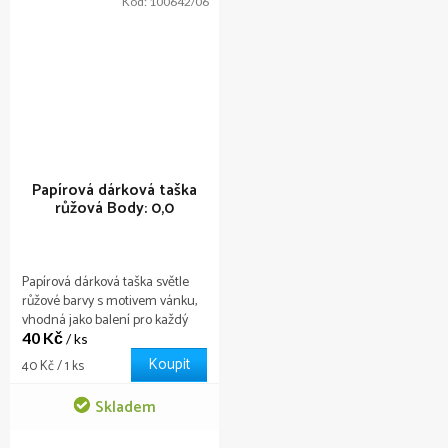
Kód:
100642/06
Papírová dárková taška
růžová
Body: 0,0
Papírová dárková taška světle
růžové barvy s motivem vánku,
vhodná jako balení pro každý
40 Kč
dárek.
/ ks
Koupit
Měrná
40 Kč / 1 ks
cena:
Skladem