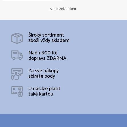
5
položek celkem
O
v
l
á
d
Široký sortiment
a
zboží vždy skladem
c
í
Nad 1 600 Kč
p
doprava ZDARMA
r
v
k
Za své nákupy
y
sbíráte body
v
ý
U nás lze platit
p
také kartou
i
s
u
Z
á