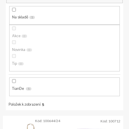
o
d
u
Na skladě
5
k
t
ů
Akce
0
Novinka
0
Tip
0
TianDe
5
Položek k zobrazení:
5
V
Kód:
100644/24
Kód:
100712
ý