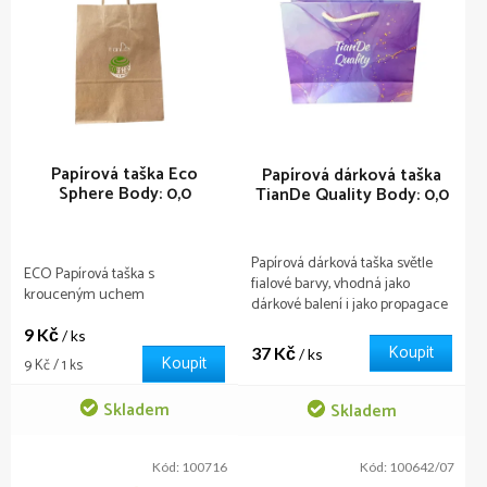
p
i
s
p
r
o
d
u
Papírová taška Eco
Papírová dárková taška
Sphere
Body: 0,0
TianDe Quality
Body: 0,0
k
t
ů
Papírová dárková taška světle
ECO Papírová taška s
fialové barvy, vhodná jako
krouceným uchem
dárkové balení i jako propagace
kvality TianDe.
9 Kč
/ ks
Koupit
37 Kč
/ ks
Koupit
Měrná
9 Kč / 1 ks
cena:
Skladem
Skladem
Kód:
100716
Kód:
100642/07