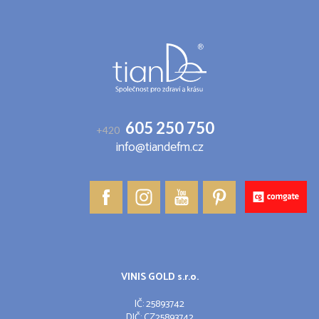
p
a
t
í
605 250 750
+420
info@tiandefm.cz
VINIS GOLD s.r.o.
IČ: 25893742
DIČ: CZ25893742