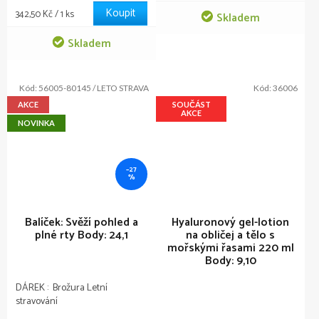
cena:
náplasti na oči s červenými
pouzdra 11 x 9 cm.
Koupit
Měrná
342,50 Kč / 1 ks
Skladem
řasami a yuzu z kolekce Ocean
cena:
Riches zmírňují otoky, vyhlazují
Skladem
vrásky, hydratují a rozzáří oční
okolí. S balením obsahujícím 60
náplastí je...
Kód:
56005-80145 / LETO STRAVA
Kód:
36006
AKCE
SOUČÁST
AKCE
NOVINKA
–27
%
Balíček: Svěží pohled a
Hyaluronový gel-lotion
plné rty
Body: 24,1
na obličej a tělo s
mořskými řasami 220 ml
Body: 9,10
DÁREK : Brožura Letní
stravování