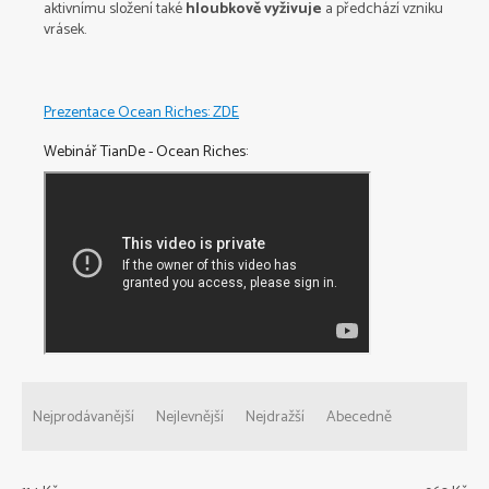
aktivnímu složení také
hloubkově vyživuje
a předchází vzniku
vrásek.
Prezentace Ocean Riches: ZDE
Webinář TianDe - Ocean Riches:
Ř
a
Nejprodávanější
Nejlevnější
Nejdražší
Abecedně
z
e
n