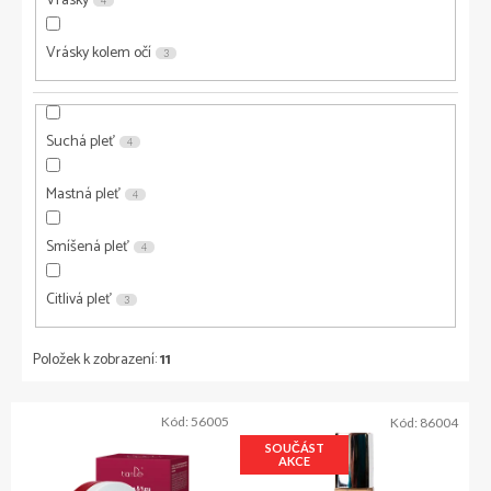
Vrásky
4
Vrásky kolem očí
3
Suchá pleť
4
Mastná pleť
4
Smíšená pleť
4
Citlivá pleť
3
Položek k zobrazení:
11
V
Kód:
56005
Kód:
86004
ý
SOUČÁST
p
AKCE
i