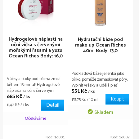
s
p
r
o
d
u
Hydrogelové náplasti na
Hydratační báze pod
oční víčka s červenými
make-up Ocean Riches
k
mořskými řasami a yuzu
40ml
Body: 13,0
t
Ocean Riches
Body: 16,0
ů
Podkladová báze je lehká jako
Váčky a otoky pod očima zmizí
pírko, pomůže zamaskovat póry,
během 15 minut! Hydrogelové
vyplnit vrásky a udělá pleť
náplasti na oči s červenými
551 Kč
hedvábnou a dokonale hladkou.
/ ks
685 Kč
řasami a yuzu z kolekce Ocean
/ ks
Teď bude vaše pleť jako z
Koupit
Měrná
137,75 Kč / 10 ml
Riches zmírňují otoky, vyhlazují
obálek nejlepších módních
Detail
Měrná
cena:
11,42 Kč / 1 ks
vrásky, hydratují a rozzáří oční
časopisů!
cena:
Skladem
okolí. S balením obsahujícím 60
Očekáváme
náplastí je možné je používat
každodenně po dobu celého
měsíce.
Kód:
16001
Kód:
16002