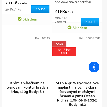
Spa-dovolená pro pokožku
783 Kč
/ sada
Koupit
Měrná
261 Kč / 1 ks
419 Kč
/ ks
cena:
Měrná
190,45 Kč
Skladem
Koupit
cena:
/ 100 ml
Skladem
Kód:
10115
Kód:
56005 EXP
AKCE
SOUČÁST
AKCE
–
40
%
Krém s válečkem na
SLEVA 40% Hydrogelové
tvarování kontur brady a
náplasti na oční víčka s
krku, 120g
Body: 8,3
červenými mořskými
řasami a yuzu Ocean
Riches (EXP 01-11-2026)
Body: 16,0