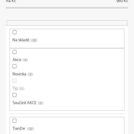
114
Kč
960
Kč
í
p
r
o
d
u
Na skladě
10
k
t
ů
Akce
4
Novinka
3
Tip
0
Součást AKCE
6
TianDe
11