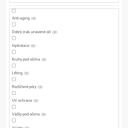
Anti-aging
3
Dobrý zrak, unavené oči
2
Hydratace
4
Kruhy pod očima
2
Lifting
1
Rozšířené póry
1
UV ochrana
1
Váčky pod očima
2