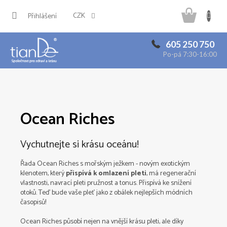
Přejít
Náku
na
CZK
Přihlášení
obsah
košík
605 250 750
Po-pá 7:30-16:00
Ocean Riches
Vychutnejte si krásu oceánu!
Řada Ocean Riches s mořským ježkem - novým exotickým
klenotem, který
přispívá k omlazení pleti
, má regenerační
vlastnosti, navrací pleti pružnost a tonus. Přispívá ke snížení
otoků.
Teď bude vaše pleť jako z obálek nejlepších módních
časopisů!
Ocean Riches působí nejen na vnější krásu pleti, ale díky