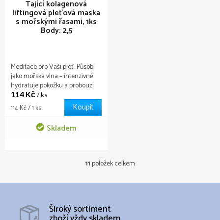
Tající kolagenová
liftingová pleťová maska
s mořskými řasami, 1ks
Body: 2,5
Meditace pro Vaši pleť. Působí
jako mořská vlna – intenzivně
hydratuje pokožku a probouzí
114 Kč
její přirozený jas.
/ ks
Koupit
Měrná
114 Kč / 1 ks
cena:
Skladem
11
položek celkem
O
v
l
á
d
Široký sortiment
a
zboží vždy skladem