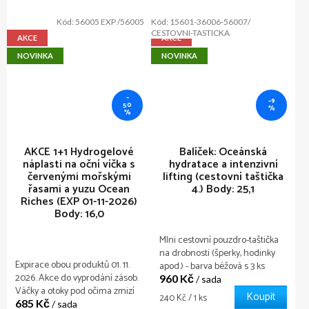
Kód:
56005 EXP /56005
Kód:
15601-36006-56007/
CESTOVNI-TASTICKA
AKCE
AKCE
NOVINKA
NOVINKA
–
–9
50
%
%
AKCE 1+1 Hydrogelové
Balíček: Oceánská
náplasti na oční víčka s
hydratace a intenzivní
červenými mořskými
lifting (cestovní taštička
řasami a yuzu Ocean
4.)
Body: 25,1
Riches (EXP 01-11-2026)
Body: 16,0
MIni cestovní pouzdro-taštička
na drobnosti (šperky, hodinky
Expirace obou produktů 01. 11.
apod.) - barva béžová s 3 ks
2026. Akce do vyprodání zásob.
960 Kč
znovupoužitelných
/ sada
Váčky a otoky pod očima zmizí
kosmetických houbiček pro
Koupit
Měrná
240 Kč / 1 ks
685 Kč
během 15 minut! Hydrogelové
/ sada
čištění pleti obličeje. Rozměr