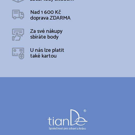
c
í
Nad 1 600 Kč
p
doprava ZDARMA
r
v
k
Za své nákupy
y
sbíráte body
v
ý
U nás lze platit
p
také kartou
i
s
u
Z
á
p
a
t
í