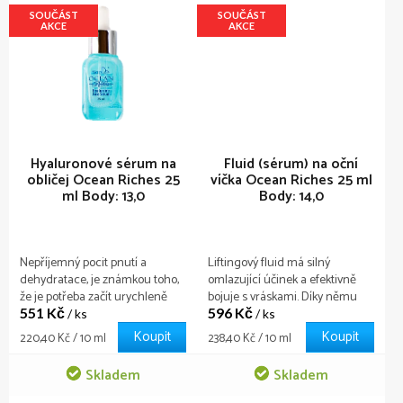
SOUČÁST
SOUČÁST
AKCE
AKCE
Hyaluronové sérum na
Fluid (sérum) na oční
obličej Ocean Riches 25
víčka Ocean Riches 25 ml
ml
Body: 13,0
Body: 14,0
Nepříjemný pocit pnutí a
Liftingový fluid má silný
dehydratace, je známkou toho,
omlazující účinek a efektivně
že je potřeba začít urychleně
bojuje s vráskami. Díky němu
551 Kč
jednat. Vždyť čím je pleť sušší,
596 Kč
jemná pokožka očních víček
/ ks
/ ks
tím je náchylnější ke vzniku
znovu získává tonus, pružnost,
Koupit
Koupit
Měrná
Měrná
220,40 Kč / 10 ml
238,40 Kč / 10 ml
vrásek. Sérum hydratuje,
zmizí otoky a povadlost
cena:
cena:
osvěžuje a zklidňuje všechny
způsobená věkem.
Skladem
Skladem
typy pleti v každém věku.