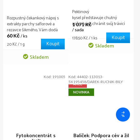
Pektinový
kysel představuje chutný
Rozpustný čekankový nápoj s
způsob, jak chránit svůj trávicí
extrakty parchy saflorové a
1 071 Kč
trakt. Obsažený pectin pomůže
rezavce šikmého, Vám dodá
/ sada
vyčistit vaše střeva, borůvka
60 Kč
svěžest a energii i bez kofeinu.
/ ks
Koupit
Měrná
178,50 Kč / 1 ks
posílí oči.
Posílí imunitu díky přírodním
Koupit
cena:
Měrná
20 Kč / 1 g
Skladem
složkám a normalizuje činnost
cena:
trávící soustavy a péči o vaši
Skladem
figuru.
Kód:
191005
Kód:
44402-113013-
5X195458/DAREK-RUCNIK-BILY
AKCE
NOVINKA
–9
%
Fytokoncentrát s
Balíček: Podpora cév a žil