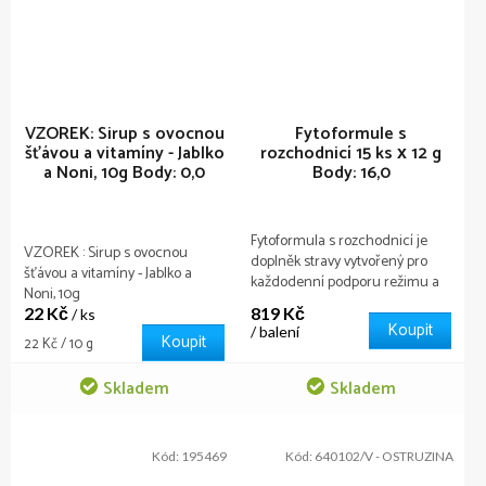
VZOREK: Sirup s ovocnou
Fytoformule s
šťávou a vitamíny - Jablko
rozchodnicí 15 ks х 12 g
a Noni, 10g
Body: 0,0
Body: 16,0
Fytoformula s rozchodnicí je
VZOREK : Sirup s ovocnou
doplněk stravy vytvořený pro
šťávou a vitamíny - Jablko a
každodenní podporu režimu a
Noni, 10g
celkové pohody – v období
22 Kč
819 Kč
/ ks
zvýšené zátěže i v časech, kdy
Koupit
/ balení
Koupit
Měrná
tělo prochází přirozenými
22 Kč / 10 g
cena:
změnami.
Skladem
Skladem
Kód:
195469
Kód:
640102/V - OSTRUZINA