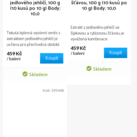
jedlového jehličí, 100 g
šťávou, 100 g (10 kusů po
(10 kusů po 10 g)
Body:
10 g)
Body: 10,0
10,0
Extrakt z jedlového jehličí se
Tekutá bylinná sezónní směs s
šípkovou a rybízovou šťávou je
extraktem jedlového jehličí je
vyvážená kombinace
určena pro přechodná období
rostlinných složek inspirovaná
459 Kč
roku.
přírodou, ideální volba zejména
Koupit
459 Kč
/ balení
v obdobích zvýšené zátěže nebo
Koupit
/ balení
při sezónních změnách, kdy
chceme věnovat péči svému
Skladem
Skladem
režimu a výživě.
Kód:
195448