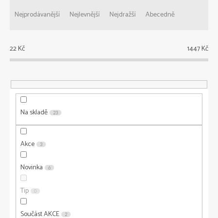
Ř
a
Nejprodávanější
Nejlevnější
Nejdražší
Abecedně
z
e
n
22
Kč
1447
Kč
í
p
r
o
d
u
Na skladě
23
k
t
ů
Akce
3
Novinka
6
Tip
0
Součást AKCE
2