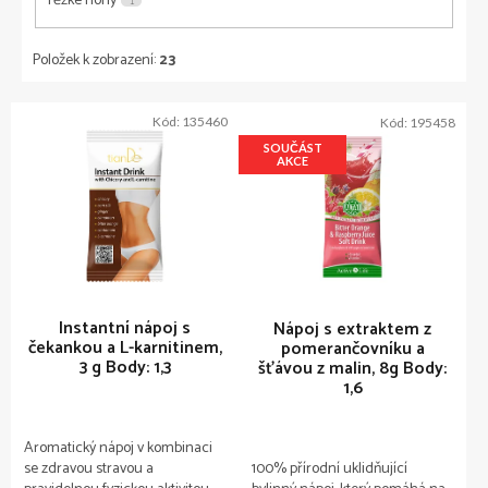
Těžké nohy
1
Položek k zobrazení:
23
V
Kód:
135460
Kód:
195458
ý
SOUČÁST
p
AKCE
i
s
p
r
o
d
u
Instantní nápoj s
Nápoj s extraktem z
čekankou a L-karnitinem,
pomerančovníku a
k
3 g
Body: 1,3
šťávou z malin, 8g
Body:
t
1,6
ů
Aromatický nápoj v kombinaci
se zdravou stravou a
100% přírodní uklidňující