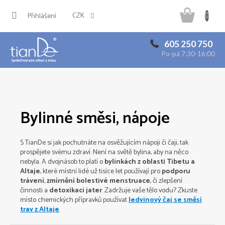
Přejít
Náku
na
CZK
Přihlášení
obsah
košík
605 250 750
Po-pá 7:30-16:00
Bylinné směsi, nápoje
S TianDe si jak pochutnáte na osvěžujícím nápoji či čaji, tak
prospějete svému zdraví. Není na světě bylina, aby na něco
nebyla. A dvojnásob to platí o
bylinkách z oblasti Tibetu a
Altaje
, které místní lidé už tisíce let používají pro
podporu
trávení
,
zmírnění bolestivé menstruace
, či zlepšení
činnosti a
detoxikaci jater
. Zadržuje vaše tělo vodu? Zkuste
místo chemických přípravků používat
ledvinový čaj se směsí
trav z Altaje
.