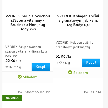
VZOREK: Sirup s ovocnou
VZOREK: Kolagen s višní
šťávou a vitamíny -
a granátovým jablkem,
Brusinka a Noni, 10g
12g
Body: 0,0
Body: 0,0
VZOREK - Kolagen s višní a
VZOREK: Sirup s ovocnou
granátovým jablkem, 12g
šťávou a vitamíny - Brusinka a
noni, 10g
51 Kč
/ ks
22 Kč
/ ks
Koupit
Měrná
51 Kč / 12 g
Koupit
cena:
Měrná
22 Kč / 10 g
cena:
Skladem
Skladem
Kód:
640102/V - JABLKO
Kód:
191014
NOVINKA