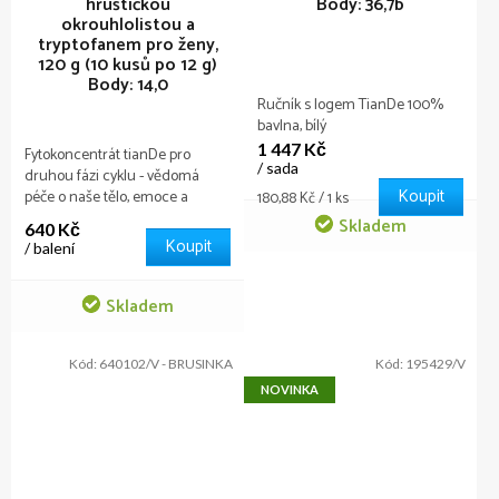
hruštičkou
Body: 36,7b
okrouhlolistou a
tryptofanem pro ženy,
120 g (10 kusů po 12 g)
Body: 14,0
Ručník s logem TianDe 100%
bavlna, bílý
1 447 Kč
Fytokoncentrát tianDe pro
/ sada
druhou fázi cyklu - vědomá
Koupit
péče o naše tělo, emoce a
Měrná
180,88 Kč / 1 ks
cena:
ženskou sílu.
Skladem
640 Kč
Koupit
/ balení
Skladem
Kód:
640102/V - BRUSINKA
Kód:
195429/V
NOVINKA