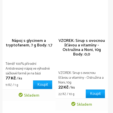
Nápoj s glycinem a
VZOREK: Sirup s ovocnou
tryptofanem, 7 g
Body: 1,7
šťávou a vitamíny -
Ostružina a Noni, 10g
Body: 0,0
Téměř 100% přírodní
Antistresový nápoj ve výhodné
VZOREK: Sirup s ovocnou
sáčkové formě je na bázi
šťávou a vitamíny - Ostružina a
77 Kč
glycinu a tryptofanu, obohacený
/ ks
Noni, 10g
o výtažky z šípků, heřmánku,
Koupit
Měrná
11 Kč / 1 g
22 Kč
oregana a třezalky, s
/ ks
cena:
komplexem vitamínů B.
Koupit
Měrná
22 Kč / 10 g
Skladem
cena:
Skladem