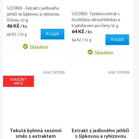
VZOREK - Extrakt z jedlového
VZOREK: Fytokoncentrát s
jehličí se šípkovou a rybízovou
hruštičkou okrouhlolistou a
šťávou, 10 g
tryptofanem pro ženy, 12 g
46 Kč
/ ks
64 Kč
/ ks
Koupit
Měrná
46 Kč / 10 g
Koupit
cena:
Měrná
64 Kč / 12 g
cena:
Skladem
Skladem
Kód:
195926
Kód:
191006
SOUČÁST
AKCE
Tekutá bylinná sezónní
Extrakt z jedlového jehličí
směs s extraktem
s šípkovou a rybízovou