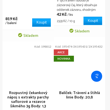
V sychravém období je
zázvorový čaj, který obsahuje
oddenek zázvoru, vhodným
42 Kč
teplým nápojem pro prohřátí
/ ks
819 Kč
organismu. Posilní imunitu a
Koupit
Měrná
23,33 Kč / 10 g
Koupit
/ balení
dodá energii. (původní kód
cena:
120105)
Skladem
Skladem
Kód:
198812
Kód:
195474-3X195431/ 2X195432
AKCE
NOVINKA
–13
%
Rozpustný čekankový
Balíček: Trávení a štíhlá
nápoj s extrakty parchy
linie
Body: 20,8
saflorové a rezavce
šikmého 3g
Body: 1,3