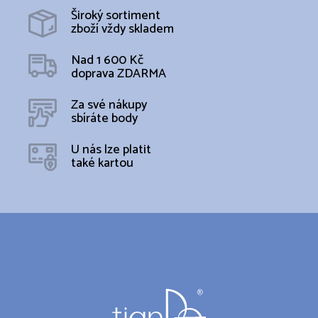
d
Široký sortiment
a
zboží vždy skladem
c
í
Nad 1 600 Kč
p
doprava ZDARMA
r
v
k
Za své nákupy
y
sbíráte body
v
ý
U nás lze platit
p
také kartou
i
s
u
Z
á
p
a
t
í