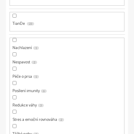
TianDe
23
Nachlazení
1
Nespavost
2
Péče o prsa
1
Posílení imunity
6
Redukce váhy
3
Stres a emoční rovnováha
2