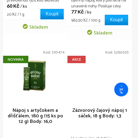
pravidelnou fyzickou aktivitou
bylinný nápoj, který pomáhá na
60 Kč
vám pomůže shodit přebytečná
unavené nohy. Posiluje cévy.
/ ks
kila a udržet si výbornou formu.
77 Kč
Užijte si zasloužený relax a
/ ks
Koupit
Měrná
20 Kč / 1 g
odpočinek.
Koupit
cena:
Měrná
962,50 Kč / 100 g
cena:
Skladem
Skladem
Kód:
195474
Kód:
1280105
NOVINKA
AKCE
–
30
%
Nápoj s artyčokem a
Zázvorový čajový nápoj 1
dřišťálem, 180 g (15 ks po
sáček, 18 g
Body: 1,3
12 g)
Body: 16,0