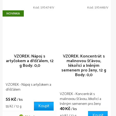
Kód:
195474/V
Kód:
195448/V
NOVINKA
VZOREK: Nápoj s
VZOREK: Koncentrát s
artyčokem a dřišťálem, 12
malinovou šťávou,
g
Body: 0,0
lékořicí a lněným
semenem pro ženy, 12 g
Body: 0,0
VZOREK - Nápoj s artyčokem a
dřišťálem
VZOREK - Koncentrát s
malinovou šťávou, lékořicí a
55 Kč
/ ks
lněným semenem pro ženy
Koupit
Měrná
55 Kč / 12 g
40 Kč
/ ks
cena:
Koupit
Měrná
40 Kč / 12 g