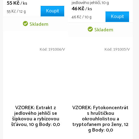
jedlového jehličí, 10 g
55 Kč
/ ks
46 Kč
/ ks
Koupit
Měrná
55 Kč / 12 g
Koupit
cena:
Měrná
46 Kč / 10 g
cena:
Skladem
Skladem
Kód:
191006/V
Kód:
191005/V
VZOREK: Extrakt z
VZOREK: Fytokoncentrát
jedlového jehličí se
s hruštičkou
šípkovou a rybízovou
okrouhlolistou a
šťávou, 10 g
Body: 0,0
tryptofanem pro ženy, 12
g
Body: 0,0