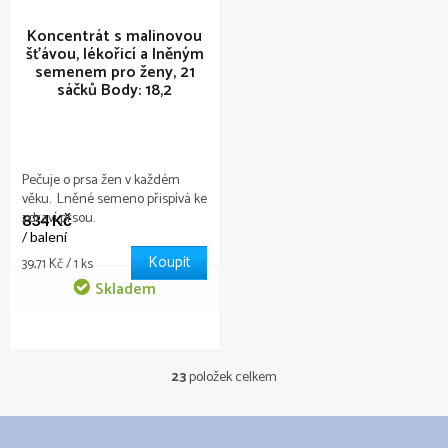
Koncentrát s malinovou
šťávou, lékořicí a lněným
semenem pro ženy, 21
sáčků
Body: 18,2
Pečuje o prsa žen v každém
věku. Lněné semeno přispívá ke
zdraví prsou.
834 Kč
/ balení
Koupit
Měrná
39,71 Kč / 1 ks
cena:
Skladem
23
položek celkem
O
v
l
á