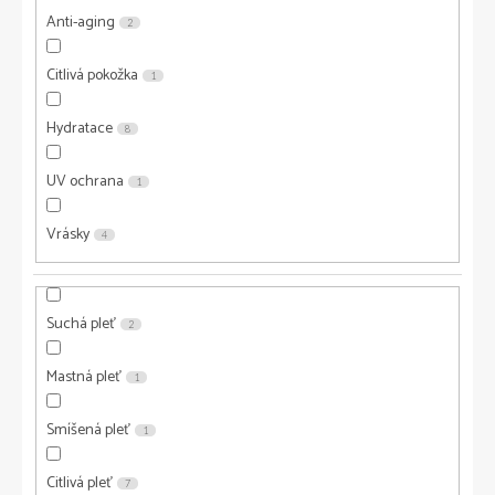
Anti-aging
2
Citlivá pokožka
1
Hydratace
8
UV ochrana
1
Vrásky
4
Suchá pleť
2
Mastná pleť
1
Smíšená pleť
1
Citlivá pleť
7