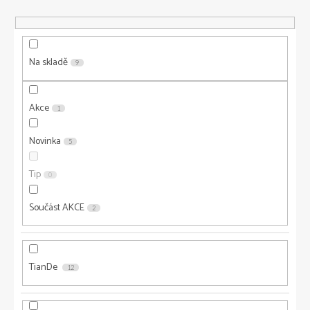
r
o
d
u
Na skladě
9
k
t
ů
Akce
1
Novinka
5
Tip
0
Součást AKCE
2
TianDe
12