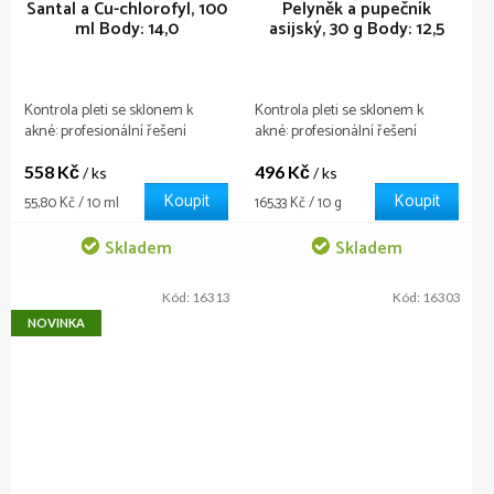
Santal a Cu-chlorofyl, 100
Pelyněk a pupečník
ml
Body: 14,0
asijský, 30 g
Body: 12,5
Kontrola pleti se sklonem k
Kontrola pleti se sklonem k
akné: profesionální řešení
akné: profesionální řešení
558 Kč
496 Kč
/ ks
/ ks
Koupit
Koupit
Měrná
Měrná
55,80 Kč / 10 ml
165,33 Kč / 10 g
cena:
cena:
Skladem
Skladem
Kód:
16313
Kód:
16303
NOVINKA