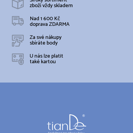
a
zboží vždy skladem
c
í
Nad 1 600 Kč
p
doprava ZDARMA
r
v
k
Za své nákupy
y
sbíráte body
v
ý
U nás lze platit
p
také kartou
i
s
u
Z
á
p
a
t
í