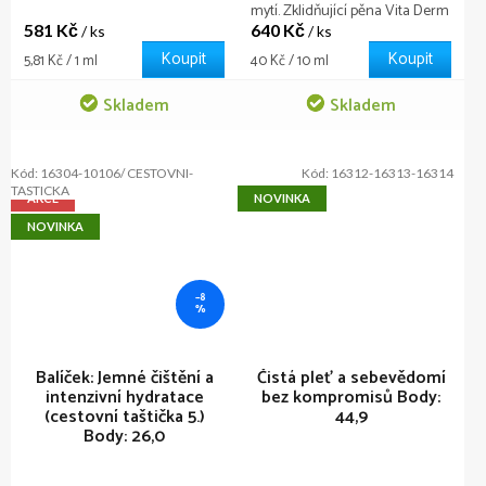
mytí. Zklidňující pěna Vita Derm
581 Kč
640 Kč
přenese čištění na novou
/ ks
/ ks
úroveň, je vhodná pro všechny
Koupit
Koupit
Měrná
Měrná
5,81 Kč / 1 ml
40 Kč / 10 ml
typy pleti.
cena:
cena:
Skladem
Skladem
Kód:
16304-10106/ CESTOVNI-
Kód:
16312-16313-16314
TASTICKA
AKCE
NOVINKA
NOVINKA
–8
%
Balíček: Jemné čištění a
Čistá pleť a sebevědomí
intenzivní hydratace
bez kompromisů
Body:
(cestovní taštička 5.)
44,9
Body: 26,0