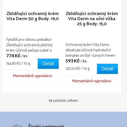
Zklidňující ochranný krém
Zklidňující ochranný krém
Vita Derm 50 g
Body: 19,0
Vita Derm na oční víčka
25 g
Body: 15,0
Fytoštít pro citlivou pokožku!
Ochranný krém Vita Derm
Zklidňující ochranný pleťový
obsahuje účinný hydratační
krém účinně pečuje o pleť a
komplex ze čtyř různých forem
774 Kč
chrání ji před negativním
/ ks
593 Kč
kyseliny hyaluronové,
působením okolního prostředí.
/ ks
Detail
Měrná
154,80 Kč / 10 g
regeneračního a zklidňujícího
Detail
cena:
Měrná
237,20 Kč / 10 g
komplexu stejně jako účinného
cena:
Momentálně vyprodáno
beta-glukanu, panthenolu a
Momentálně vyprodáno
hyaluronátu sodného. Přípravek
neobsahuje barviva a parabeny!
12
položek celkem
O
v
l
á
d
Široký sortiment