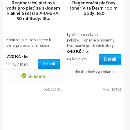
Regenerační pleťová
Regenerační pleťový
voda pro pleť se sklonem
toner Vita Derm 100 ml
k akné Santal a AHA-BHA,
Body: 16,0
50 ml
Body: 18,4
Fytoštít pro citlivou
Kontrola pleti se sklonem k
pokožku! Toner je plnocenný
akné: profesionální řešení
hydratační prostředek, který
640 Kč
„razí cestu“ pro hustější
/ ks
720 Kč
strukturu krému a posiluje jeho
/ ks
Detail
Měrná
64 Kč / 10 ml
následné působení.
Koupit
cena:
Měrná
144 Kč / 10 ml
cena:
dlouhodobě vyprodáno
Skladem
Kód:
16301
Kód:
16302