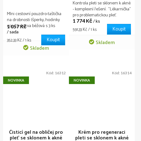
Kontrola pleti se sklonem k akné
- komplexní řešení. "Lékarnička"
MIni cestovní pouzdro-taštička
pro problematickou pleť.
na drobnosti (šperky, hodinky
1 774 Kč
/ ks
apod.) - barva béžová s 3 ks
1 057 Kč
Koupit
Měrná
591,33 Kč / 1 ks
znovupoužitelných
/ sada
cena:
kosmetických houbiček pro
Koupit
Měrná
352,33 Kč / 1 ks
Skladem
čištění pleti obličeje. Rozměr
cena:
Skladem
pouzdra 11 x 9 cm.
Kód:
16312
Kód:
16314
NOVINKA
NOVINKA
Čisticí gel na obličej pro
Krém pro regeneraci
pleť se sklonem k akné
pleti se sklonem k akné