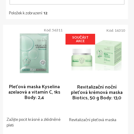
Položek k zobrazení:
12
V
Kód:
56311
Kód:
16310
ý
SOUČÁST
p
AKCE
i
s
p
r
o
d
u
Pleťová maska Kyselina
Revitalizační noční
azelaová a vitamín C, 1ks
pleťová krémová maska
k
Body: 2,4
Biotics, 50 g
Body: 13,0
t
ů
Zažijte pocit krásné a zklidněné
Revitalizační pleťová maska
pleti