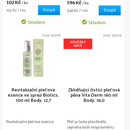
102 Kč
596 Kč
/ ks
/ ks
Koupit
Koupit
Měrná
102 Kč / 1 ks
Měrná
5,96 Kč / 1 ml
cena:
cena:
Skladem
Skladem
Kód:
16309
Kód:
16304
SOUČÁST
AKCE
Revitalizační pleťová
Zklidňující čisticí pleťová
esence ve spreji Biotics,
pěna Vita Derm 160 ml
100 ml
Body: 12,7
Body: 16,0
Revitalizační pleťová esence
Pleť je často přecitlivělá
zejména kvůli nesprávnému