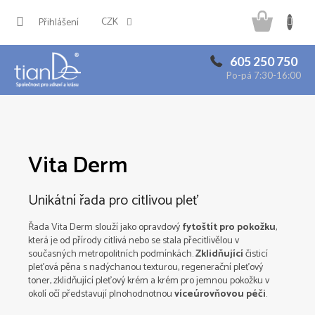
Přejít
Náku
na
CZK
Přihlášení
obsah
košík
605 250 750
Po-pá 7:30-16:00
Vita Derm
Unikátní řada pro citlivou pleť
Řada Vita Derm slouží jako opravdový
fytoštít pro pokožku
,
která je od přírody citlivá nebo se stala přecitlivělou v
současných metropolitních podmínkách.
Zklidňující
čisticí
pleťová pěna s nadýchanou texturou, regenerační pleťový
toner, zklidňující pleťový krém a krém pro jemnou pokožku v
okolí očí představují plnohodnotnou
víceúrovňovou péči
.