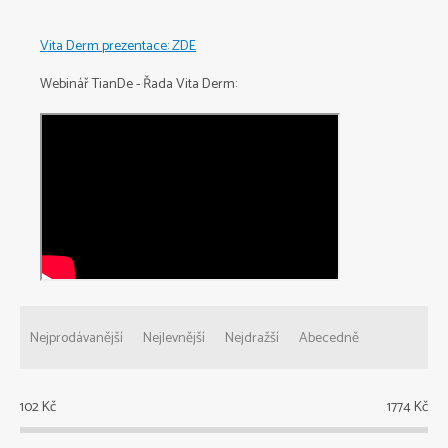
Vita Derm prezentace: ZDE
Webinář TianDe - Řada Vita Derm:
Ř
a
Nejprodávanější
Nejlevnější
Nejdražší
Abecedně
z
e
n
102
Kč
1774
Kč
í
p