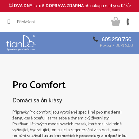
💥
DVA DNY
10.-11.8.
DOPRAVA ZDARMA
při nákupu nad 900 Kč 💥
CZK
Přejít
Náku
na
Přihlášení
obsah
košík
605 250 750
Po-pá 7:30-16:00
Pro Comfort
Domácí salón krásy
Přípravky Pro comfort jsou vytvořené speciálně
pro moderní
ženy
, které oceňují sama sebe a dynamický životní styl.
Používání látkových modelovacích masek, které mají viditelné
vyživující, hydratující, tonizující a regenerační vlastnosti, vám
umožní si užívat
luxus kosmetické procedury a odpočinku