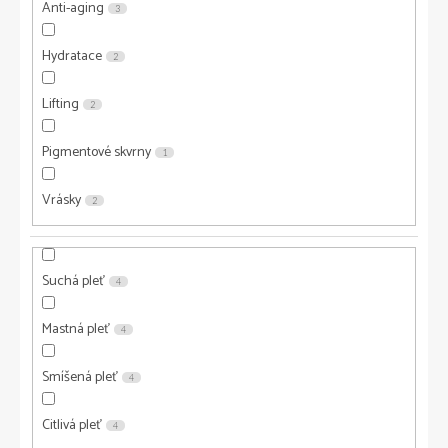
Anti-aging
3
Hydratace
2
Lifting
2
Pigmentové skvrny
1
Vrásky
2
Suchá pleť
4
Mastná pleť
4
Smíšená pleť
4
Citlivá pleť
4