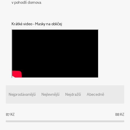
v pohodlí domova.
Krátké video - Masky na obličej:
Ř
a
Nejprodávanější
Nejlevnější
Nejdražší
Abecedně
z
e
n
87
Kč
88
Kč
í
p