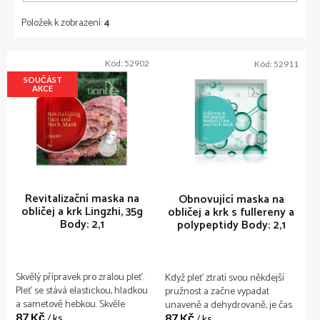
Položek k zobrazení:
4
V
Kód:
52902
Kód:
52911
ý
SOUČÁST
p
AKCE
i
s
p
r
o
d
u
Revitalizační maska na
Obnovující maska na
obličej a krk Lingzhi, 35g
obličej a krk s fullereny a
k
Body: 2,1
polypeptidy
Body: 2,1
t
ů
Skvělý přípravek pro zralou pleť.
Když pleť ztratí svou někdejší
Pleť se stává elastickou, hladkou
pružnost a začne vypadat
a sametově hebkou. Skvěle
unaveně a dehydrovaně, je čas
87 Kč
vyživuje a hydratuje pokožku,
87 Kč
seznámit se s fullereny,
/ ks
/ ks