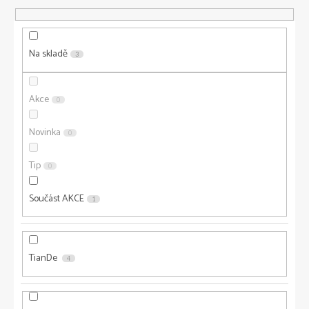
r
o
d
u
Na skladě
3
k
t
ů
Akce
0
Novinka
0
Tip
0
Součást AKCE
1
TianDe
4