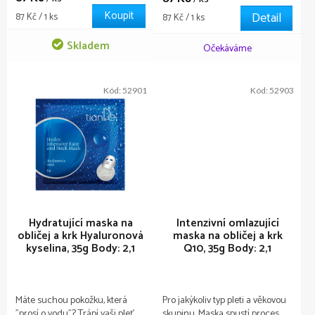
zesvětluje pigmentové skvrny.
polypeptidy a účinnou
Koupit
Detail
Měrná
87 Kč / 1 ks
Měrná
87 Kč / 1 ks
Má antioxidační účinek - chrání
obnovující maskou na jejich
cena:
cena:
pokožku a zabraňuje
bázi.
Skladem
Očekáváme
předčasnému stárnutí.
Kód:
52901
Kód:
52903
Hydratující maska na
Intenzivní omlazující
obličej a krk Hyaluronová
maska na obličej a krk
kyselina, 35g
Body: 2,1
Q10, 35g
Body: 2,1
Máte suchou pokožku, která
Pro jakýkoliv typ pleti a věkovou
"prosí o vodu"? Trápí vaši pleť
skupinu. Maska spustí proces