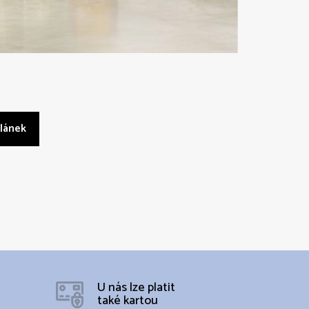
článek
U nás lze platit
také kartou