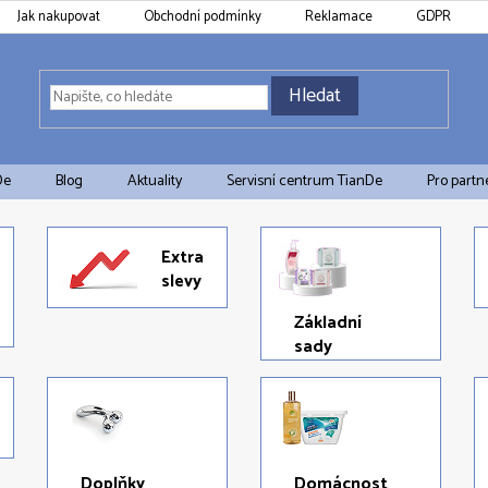
Jak nakupovat
Obchodní podmínky
Reklamace
GDPR
Hledat
De
Blog
Aktuality
Servisní centrum TianDe
Pro partn
Extra
slevy
Základní
sady
Doplňky
Domácnost