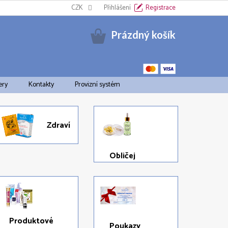
Informační oznámení k EET
CZK
Cookies
Přihlášení
Doprava a platba
Registrace
Pravid
Nákupní
Prázdný košík
košík
ery
Kontakty
Provizní systém
Zdraví
Obličej
Produktové
Poukazy