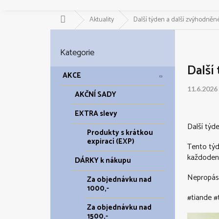
Domů
Aktuality
Další týden a další zvýhodněné
P
o
Přeskočit
Kategorie
kategorie
s
Další
t
AKCE
r
11.6.2026
a
AKČNÍ SADY
n
EXTRA slevy
n
í
Další týde
Produkty s krátkou
p
expirací (EXP)
Tento týde
a
každodenn
DÁRKY k nákupu
n
e
Nepropásn
Za objednávku nad
l
1000,-
#tiande #
Za objednávku nad
1500,-