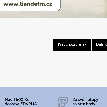
Předchozí článek
Další 
Nad 1 600 Kč
Za své nákupy
doprava ZDARMA
sbíráte body