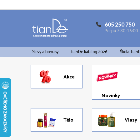
Přejít
na
obsah
605 250 750
Po-pá 7:30-16:00
Slevy a bonusy
tianDe katalog 2026
Škola Tian
Akce
Novinky
Tělo
Vlasy