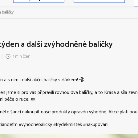
 balíčky
 týden a další zvýhodněné balíčky
1 min čtení
n a s ním i další akční balíčky s dárkem! 🤩
n jsme si pro vás připravili rovnou dva balíčky, a to Krása a síla zevn
í péče o ruce. 🙌
ěte šanci nakoupit naše produkty opravdu výhodně. Akce platí pouz
tiandefm #vyhodnebalicky #frydekmistek #nakupovani