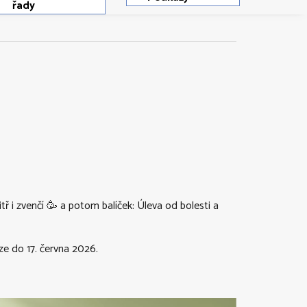
řady
itř i zvenčí 🥳 a potom balíček: Úleva od bolesti a
e do 17. června 2026.