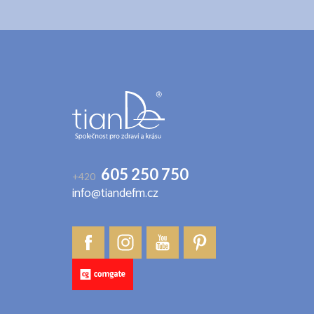
Z
á
p
a
t
í
605 250 750
+420
info@tiandefm.cz