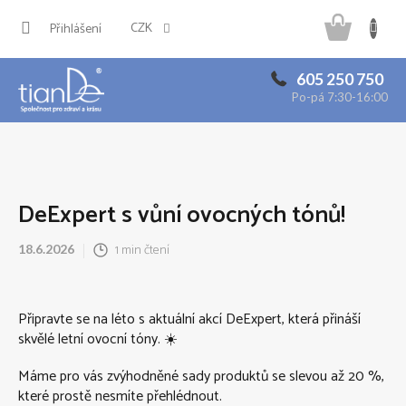
Přejít
Náku
na
CZK
Přihlášení
obsah
košík
605 250 750
Po-pá 7:30-16:00
DeExpert s vůní ovocných tónů!
1 min čtení
18.6.2026
Připravte se na léto s aktuální akcí DeExpert, která přináší
skvělé letní ovocní tóny. ☀️
Máme pro vás zvýhodněné sady produktů se slevou až 20 %,
které prostě nesmíte přehlédnout.