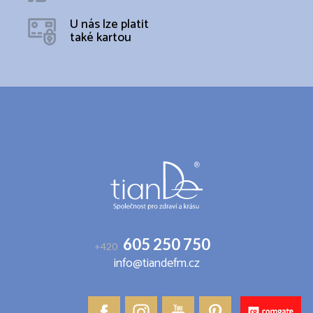
U nás lze platit
také kartou
Z
á
p
a
t
í
605 250 750
+420
info@tiandefm.cz