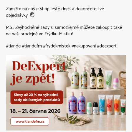
Zamiřte na náš e-shop ještě dnes a dokončete své
objednávky. 😇
P.S.: Zvýhodněné sady si samozřejmě můžete zakoupit také
na naší prodejně ve Frýdku-Místku!
#tiande #tiandefm #frydekmistek #nakupovani #deexpert