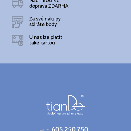
Nad 1 600 Kč
doprava ZDARMA
Za své nákupy
sbíráte body
U nás lze platit
také kartou
Z
á
p
a
t
í
605 250 750
+420