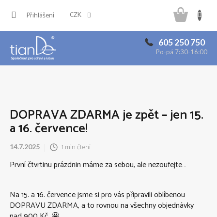
Přejít
Náku
na
CZK
Přihlášení
obsah
košík
605 250 750
Po-pá 7:30-16:00
DOPRAVA ZDARMA je zpět – jen 15.
a 16. července!
1 min čtení
14.7.2025
První čtvrtinu prázdnin máme za sebou, ale nezoufejte…
Na 15. a 16. července jsme si pro vás připravili oblíbenou
DOPRAVU ZDARMA, a to rovnou na všechny objednávky
nad 900 Kč. 🤩