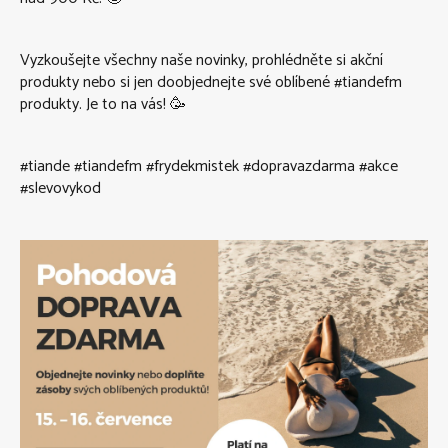
Vyzkoušejte všechny naše novinky, prohlédněte si akční
produkty nebo si jen doobjednejte své oblíbené #tiandefm
produkty. Je to na vás! 🥳
#tiande #tiandefm #frydekmistek #dopravazdarma #akce
#slevovykod