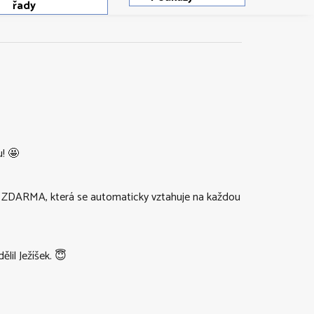
řady
! 🤩
VA ZDARMA, která se automaticky vztahuje na každou
lil Ježíšek. 😇