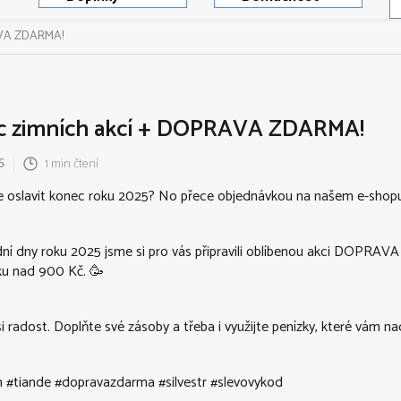
AVA ZDARMA!
c zimních akcí + DOPRAVA ZDARMA!
1 min čtení
5
pe oslavit konec roku 2025? No přece objednávkou na našem e-shopu
ní dny roku 2025 jsme si pro vás připravili oblíbenou akci DOPRA
ku nad 900 Kč. 🥳
i radost. Doplňte své zásoby a třeba i využijte penízky, které vám nadě
 #tiande #dopravazdarma #silvestr #slevovykod