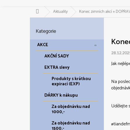
Domů
Aktuality
Konec zimních akcí + DOPR
P
o
Přeskočit
Kategorie
kategorie
s
Kone
t
AKCE
r
28.12.202
a
AKČNÍ SADY
n
Jak nejlé
EXTRA slevy
n
í
Produkty s krátkou
Na posled
p
expirací (EXP)
objednáv
a
DÁRKY k nákupu
n
e
Udělejte s
Za objednávku nad
l
1000,-
Za objednávku nad
#tiandefm
1500,-