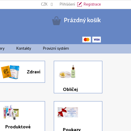
Informační oznámení k EET
CZK
Cookies
Přihlášení
Doprava a platba
Registrace
Pravid
Nákupní
Prázdný košík
košík
ery
Kontakty
Provizní systém
Zdraví
Obličej
Produktové
Poukazy