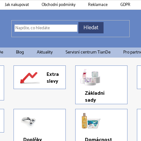
Jak nakupovat
Obchodní podmínky
Reklamace
GDPR
Hledat
De
Blog
Aktuality
Servisní centrum TianDe
Pro partn
Extra
slevy
Základní
sady
Doplňky
Domácnost