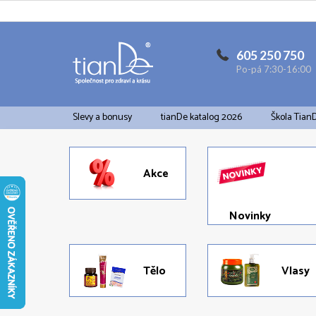
Přejít
na
obsah
605 250 750
Po-pá 7:30-16:00
Slevy a bonusy
tianDe katalog 2026
Škola Tian
Akce
Novinky
Tělo
Vlasy