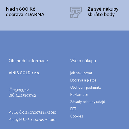
Nad 1 600 Kč
Za své nákupy
doprava ZDARMA
sbíráte body
Obchodní informace
Vše o nákupu
VINIS GOLD s.r.o.
Jak nakupovat
Doprava a platba
Obchodní podmínky
IČ: 25893742
Reklamace
DIČ: CZ25893742
Zásady ochrany údajů
EET
Platby ČR: 2403007484/2010
Cookies
Platby EU: 2603007497/2010