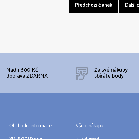
Předchozí článek
Další 
Nad 1 600 Kč
Za své nákupy
doprava ZDARMA
sbíráte body
Obchodní informace
Vše o nákupu