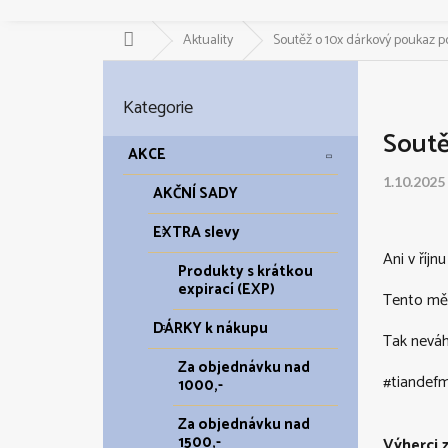
Domů
Aktuality
Soutěž o 10x dárkový poukaz p
P
o
Přeskočit
Kategorie
kategorie
s
Soutě
t
AKCE
r
1.10.2025
a
AKČNÍ SADY
n
EXTRA slevy
n
í
Ani v říj
Produkty s krátkou
p
expirací (EXP)
Tento měs
a
DÁRKY k nákupu
n
Tak neváh
e
Za objednávku nad
l
#tiandef
1000,-
Za objednávku nad
1500,-
Výherci 