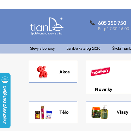
Přejít
na
obsah
605 250 750
Po-pá 7:30-16:00
Slevy a bonusy
tianDe katalog 2026
Škola Tian
Akce
Novinky
Tělo
Vlasy