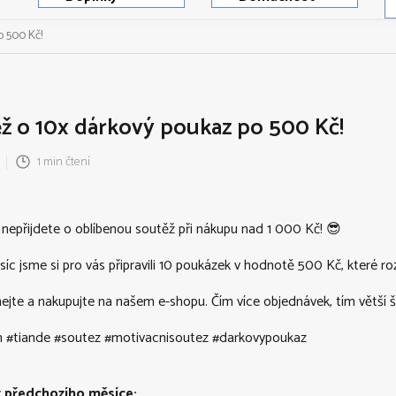
o 500 Kč!
ž o 10x dárkový poukaz po 500 Kč!
1 min čtení
nu nepřijdete o oblíbenou soutěž při nákupu nad 1 000 Kč! 😎
íc jsme si pro vás připravili 10 poukázek v hodnotě 500 Kč, které 
ejte a nakupujte na našem e-shopu. Čím více objednávek, tím větší š
m #tiande #soutez #motivacnisoutez #darkovypoukaz
z předchozího měsíce: