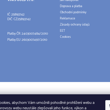
VINIS GOLD s.r.o.
Jak nakupovat
Doprava a platba
Obchodní podmínky
IČ: 25893742
Reklamace
DIČ: CZ25893742
Zásady ochrany údajů
EET
Platby ČR: 2403007484/2010
Cookies
Platby EU: 2603007497/2010
ava
okies, abychom Vám umožnili pohodlné prohlížení webu a
provozu webu neustále zlepšovali jeho funkce, výkon a