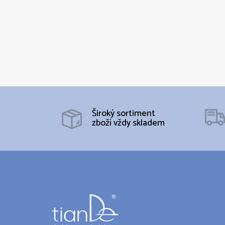
Široký sortiment
zboží vždy skladem
Z
á
p
a
t
í