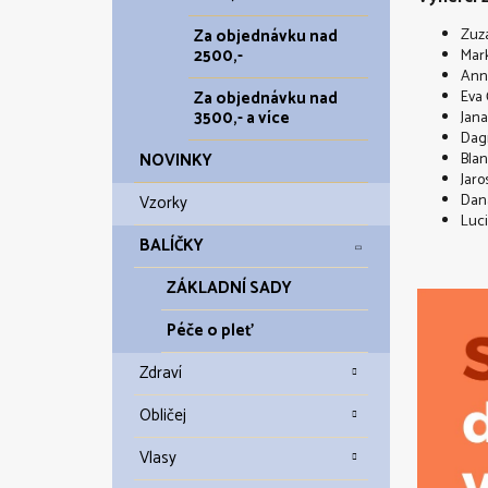
Za objednávku nad
Zuz
2500,-
Mar
Ann
Za objednávku nad
Eva 
3500,- a více
Jana
Dag
NOVINKY
Bla
Jaro
Dan
Vzorky
Luci
BALÍČKY
ZÁKLADNÍ SADY
Péče o pleť
Zdraví
Obličej
Vlasy