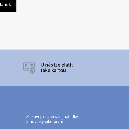
článek
U nás lze platit
také kartou
Získávejte speciální nabídky
a novinky jako první