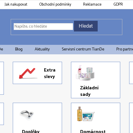
Jak nakupovat
Obchodní podmínky
Reklamace
GDPR
Hledat
De
Blog
Aktuality
Servisní centrum TianDe
Pro partn
Extra
slevy
Základní
sady
Doplňky
Domácnost