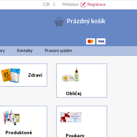
Informační oznámení k EET
CZK
Cookies
Přihlášení
Doprava a platba
Registrace
Pravid
Nákupní
Prázdný košík
košík
ery
Kontakty
Provizní systém
Zdraví
Obličej
Produktové
Poukazy