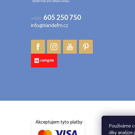
605 250 750
+420
info@tiandefm.cz
Akceptujem tyto platby
Dopr
Používáme co
díky analýze 