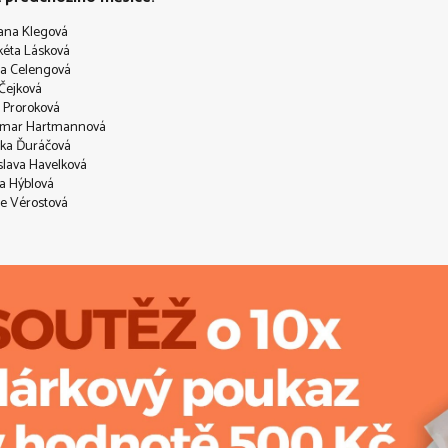
ana Klegová
kéta Lásková
a Celengová
Čejková
 Proroková
mar Hartmannová
nka Ďuráčová
slava Havelková
a Hýblová
e Vérostová