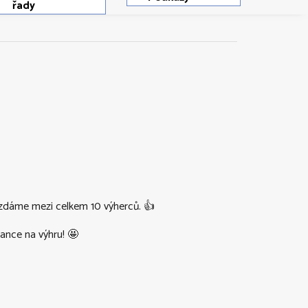
řady
rozdáme mezi celkem 10 výherců. 👍
ance na výhru! 🤩