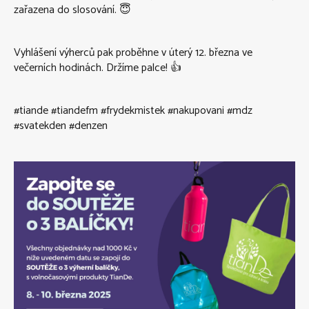
zařazena do slosování. 😇
Vyhlášení výherců pak proběhne v úterý 12. března ve
večerních hodinách. Držíme palce! 👍
#tiande #tiandefm #frydekmistek #nakupovani #mdz
#svatekden #denzen