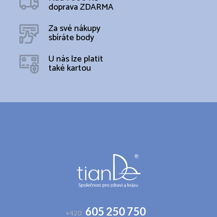
doprava ZDARMA
Za své nákupy
sbíráte body
U nás lze platit
také kartou
Z
á
p
a
t
í
605 250 750
+420