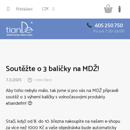
Přejít
Náku
na
CZK
Přihlášení
obsah
košík
605 250 750
Po-pá 7:30-16:00
Soutěžte o 3 balíčky na MDŽ!
1 min čtení
7.3.2025
Aby toho nebylo málo, tak jsme si pro vás na MDŽ připravili
soutěž o 3 výherní balíčky s volnočasovými produkty
#tiandefm! 😍
Stačí, když od 8. do 10. března nakoupíte na našem e-shopu
za více než 1000 Kč a vaše objednávka bude automaticky