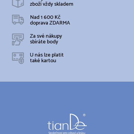
zboží vždy skladem
Nad 1 600 Kč
doprava ZDARMA
Za své nákupy
sbíráte body
U nás lze platit
také kartou
Z
á
p
a
t
í