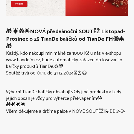
🎁 🌟🎁🌟NOVÁ předvánoční SOUTĚŽ Listopad-
Prosinec o 25 TianDe balíčků od TianDe FM🤩🎄
🎁
Každý, kdo nakoupí minimálně za 1000 Kč u nás v e-shopu
www.tiandefm.cz, bude automaticky zařazen do losování o
balíčky produktů TianDe.♻️🎁
Soutěž trvá od 01.11. do 31.12.2024⏳⏰😊
Výherní TianDe balíčky obsahují vždy jiné produkty a tedy
jejich obsah je vždy pro výherce překvapením
🤩
🎁🎁🎁🎁
Všem děkujeme a držíme palce v NOVÉ SOUTĚŽI💫✊🏼🥳🥳