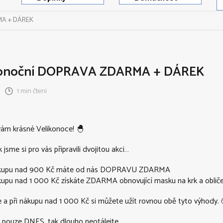
MA + DÁREK
konoční DOPRAVA ZDARMA + DÁREK
1 min čtení
ám krásné Velikonoce! 🐣
 jsme si pro vás připravili dvojitou akci…
nákupu nad 900 Kč máte od nás DOPRAVU ZDARMA
ákupu nad 1 000 Kč získáte ZDARMA obnovující masku na krk a obličej
 a při nákupu nad 1 000 Kč si můžete užít rovnou obě tyto výhody. 
í pouze DNES, tak dlouho neotálejte.