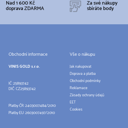
Nad 1 600 Kč
Za své nákupy
doprava ZDARMA
sbíráte body
Obchodní informace
Vše o nákupu
VINIS GOLD s.r.o.
Jak nakupovat
Doprava a platba
Obchodní podmínky
IČ: 25893742
Reklamace
DIČ: CZ25893742
Zásady ochrany údajů
EET
Platby ČR: 2403007484/2010
Cookies
Platby EU: 2603007497/2010