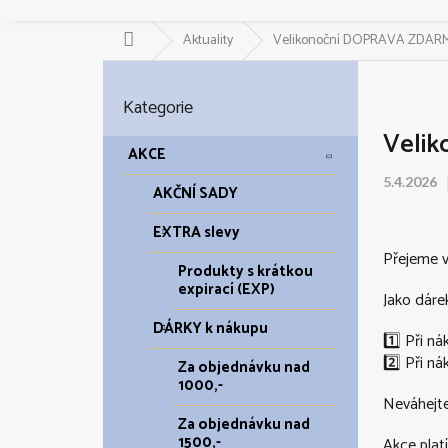
Domů
Aktuality
Velikonoční DOPRAVA ZDAR
P
o
Přeskočit
Kategorie
kategorie
s
Veli
t
AKCE
r
5.4.2026
a
AKČNÍ SADY
n
EXTRA slevy
n
í
Přejeme v
Produkty s krátkou
p
expirací (EXP)
Jako dárek
a
DÁRKY k nákupu
n
1️⃣ Při 
e
2️⃣ Při n
Za objednávku nad
l
1000,-
Neváhejte
Za objednávku nad
1500,-
Akce plat