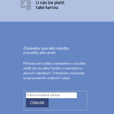
U nás lze platit
také kartou
Získávejte speciální nabídky
a novinky jako první
Přihlaste se k odběru newsletteru a budete
vědět vše ze světa TianDe, o novinkách a
akčních nabídkách. Odesláním souhlasíte
se zpracováním osobních údajů.
Odeslat