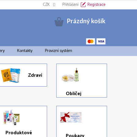
Informační oznámení k EET
CZK
Cookies
Přihlášení
Doprava a platba
Registrace
Pravid
Nákupní
Prázdný košík
košík
ery
Kontakty
Provizní systém
Zdraví
Obličej
Produktové
Poukazy