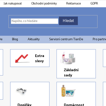
Jak nakupovat
Obchodní podmínky
Reklamace
GDPR
Hledat
De
Blog
Aktuality
Servisní centrum TianDe
Pro partn
Extra
slevy
Základní
sady
Doplňky
Domácnost