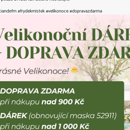
tiandefm #frydekmistek #velikonoce #dopravazdarma