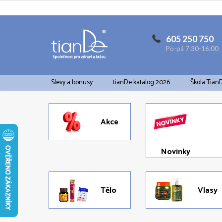
Přejít
na
obsah
605 250 750
Po-pá 7:30-16:00
Slevy a bonusy
tianDe katalog 2026
Škola Tian
Akce
Novinky
Tělo
Vlasy