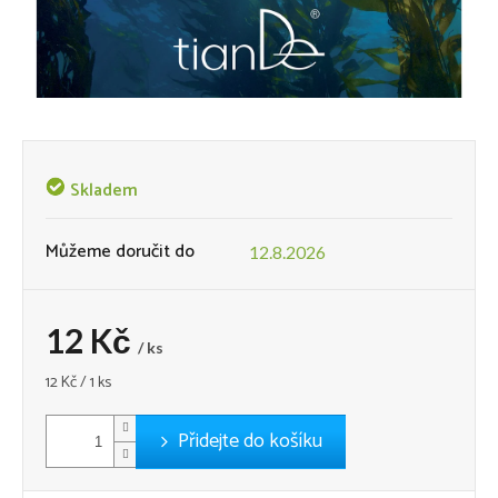
Skladem
Můžeme doručit do
12.8.2026
12 Kč
/ ks
Měrná
12 Kč / 1 ks
cena:
Přidejte do košíku