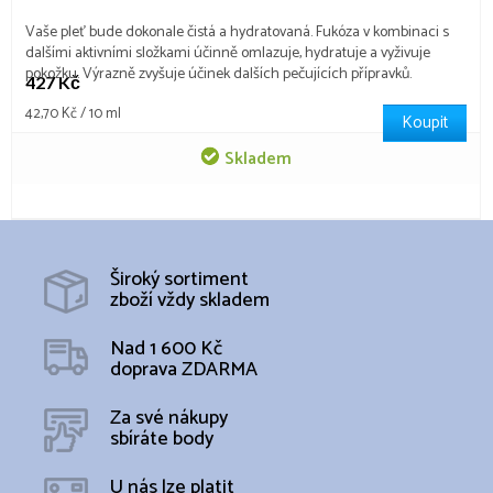
Vaše pleť bude dokonale čistá a hydratovaná. Fukóza v kombinaci s
dalšími aktivními složkami účinně omlazuje, hydratuje a vyživuje
pokožku. Výrazně zvyšuje účinek dalších pečujících přípravků.
427 Kč
Měrná
42,70 Kč / 10 ml
Koupit
cena:
Skladem
Široký sortiment
zboží vždy skladem
Nad 1 600 Kč
doprava ZDARMA
Za své nákupy
sbíráte body
U nás lze platit