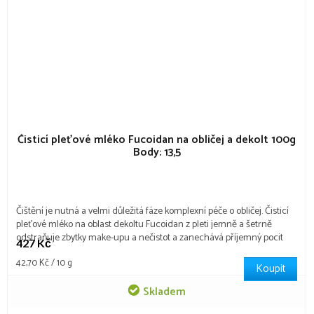
Čisticí pleťové mléko Fucoidan na obličej a dekolt 100g
Body: 13,5
Čištění je nutná a velmi důležitá fáze komplexní péče o obličej. Čisticí
pleťové mléko na oblast dekoltu Fucoidan z pleti jemně a šetrně
odstraňuje zbytky make-upu a nečistot a zanechává příjemný pocit
427 Kč
hydratace a komfortu.
Měrná
42,70 Kč / 10 g
Koupit
cena:
Skladem