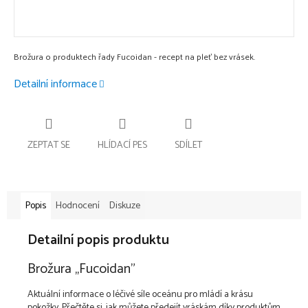
Brožura o produktech řady Fucoidan - recept na pleť bez vrásek.
Detailní informace
ZEPTAT SE
HLÍDACÍ PES
SDÍLET
Popis
Hodnocení
Diskuze
Detailní popis produktu
Brožura ,,Fucoidan"
Aktuální informace o léčivé síle oceánu pro mládí a krásu
pokožky. Přečtěte si, jak můžete předejít vráskám díky produktům