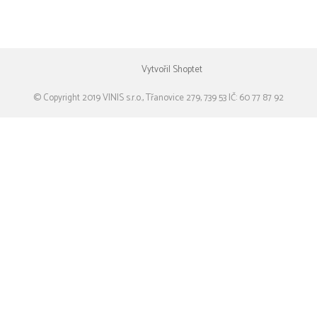
Vytvořil Shoptet
© Copyright 2019 VINIS s.r.o., Třanovice 279, 739 53 IČ: 60 77 87 92