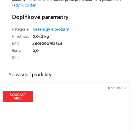
řady Fucoidan.
Doplňkové parametry
Kategorie
:
Katalogy a brožury
Hmotnost
:
0.042 kg
EAN
:
4601002752544
Body
:
0,0
Kód:
Související produkty
Kód:
15601
SOUČÁST
AKCE