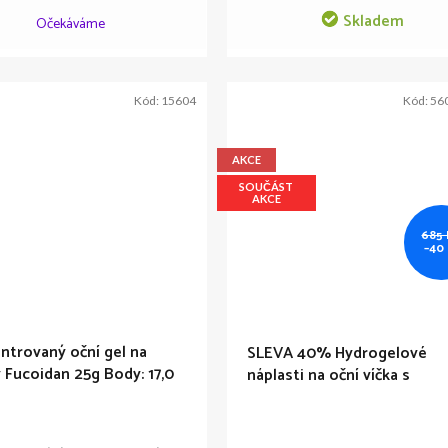
Skladem
Očekáváme
Kód:
15604
Kód:
56
AKCE
SOUČÁST
AKCE
685
–40
ntrovaný oční gel na
SLEVA 40% Hydrogelové
y Fucoidan 25g
Body: 17,0
náplasti na oční víčka s
červenými mořskými řasami
yuzu Ocean Riches (EXP 01-1
2026)
Body: 16,0