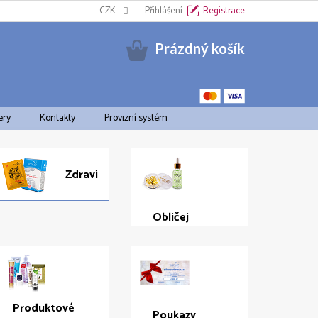
Informační oznámení k EET
CZK
Cookies
Přihlášení
Doprava a platba
Registrace
Pravid
Nákupní
Prázdný košík
košík
ery
Kontakty
Provizní systém
Zdraví
Obličej
Produktové
Poukazy