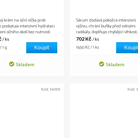
vý krém na oční víčka proti
Sérum dodává pokožce intenzivní
 poskytuje intenzivní hydrataci
výživu, chrání buňky před volnými
ení očního okolí bez nutnosti
radikály, doplňuje chybějící vlhkost,
ních zákroků. Díky peptidům s
pomáhá proti vráskám a dalším
č
702 Kč
/ ks
/ ks
ým efektem a rostlinným
projevům stárnutí. Praktické balení
Koupit
Koupi
Měrná
/ 1 g
19,50 Kč / 1 ks
m vyhlazuje vrásky, zpevňuje
rybičky vám umožní vzít sebou pou
cena:
podporuje přirozenou tvorbu
tolik kusů, kolik potřebujete.
u.
Skladem
Skladem
Kód:
56005
Kód:
1