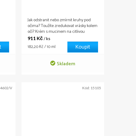
25,0
Jak odstranit nebo zmírnit kruhy pod
očima? Toužíte zredukovat vrásky kolem
očí? Krém s mucinem na citlivou
pokožku kolem očí dokonale hydratuje a
911 Kč
/ ks
vyživuje pokožku, naplní ji energií a
t
Koupit
Měrná
182,20 Kč / 10 ml
ze
vitalitou. Základem krému je hlemýždí
cena:
mucin (sekret hlemýždě), který
obsahuje obrovské množství cenných...
Skladem
4602/V
Kód:
15105