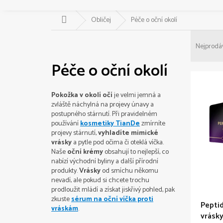
Domů
Obličej
Péče o oční okolí
Ř
a
Nejprodá
z
Péče o oční okolí
e
V
n
ý
í
p
Pokožka v okolí očí
je velmi jemná a
p
zvláště náchylná na projevy únavy a
i
r
postupného stárnutí. Při pravidelném
s
o
používání
kosmetiky TianDe
zmírníte
p
d
projevy stárnutí,
vyhladíte mimické
r
u
vrásky
a pytle pod očima či oteklá víčka.
o
Naše
oční krémy
obsahují to nejlepší, co
k
d
nabízí východní byliny a další přírodní
t
produkty.
Vrásky
od smíchu někomu
u
ů
nevadí, ale pokud si chcete trochu
k
prodloužit mládí a získat jiskřivý pohled, pak
t
zkuste
sérum na oční víčka proti
Peptid
ů
vráskám
.
vrásky