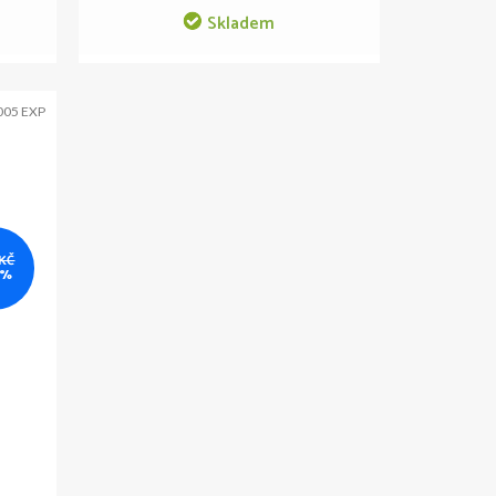
Skladem
005 EXP
 KČ
 %
 a
1-