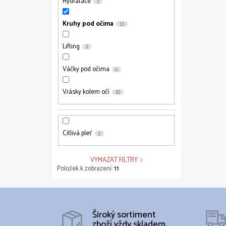
Hydratace
1
Kruhy pod očima
11
Lifting
3
Váčky pod očima
6
Vrásky kolem očí
10
Citlivá pleť
2
VYMAZAT FILTRY
Položek k zobrazení:
11
Široký sortiment
zboží vždy skladem