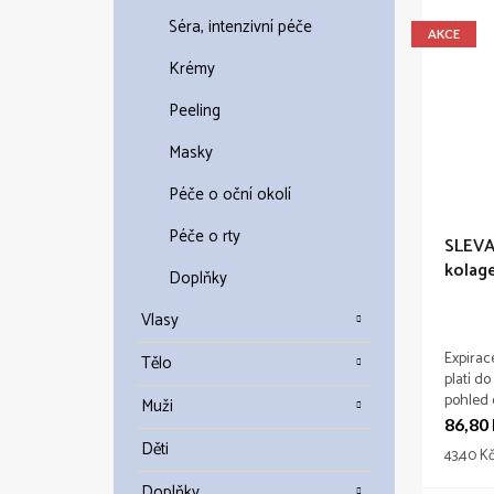
Séra, intenzivní péče
AKCE
Krémy
Peeling
Masky
Péče o oční okolí
Péče o rty
SLEVA
kolag
Doplňky
Collag
2026
Vlasy
Expirac
Tělo
platí do
pohled 
Muži
očima. 
86,80
pokožku
Děti
Měrná
43,40 Kč
lifting
cena:
jemných
Doplňky