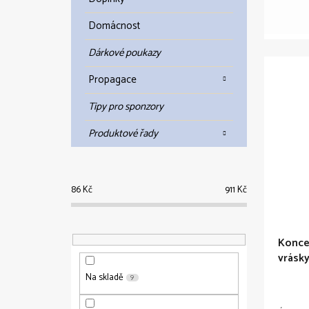
Domácnost
Dárkové poukazy
Propagace
Tipy pro sponzory
Produktové řady
86
Kč
911
Kč
Konce
vrásk
Na skladě
9