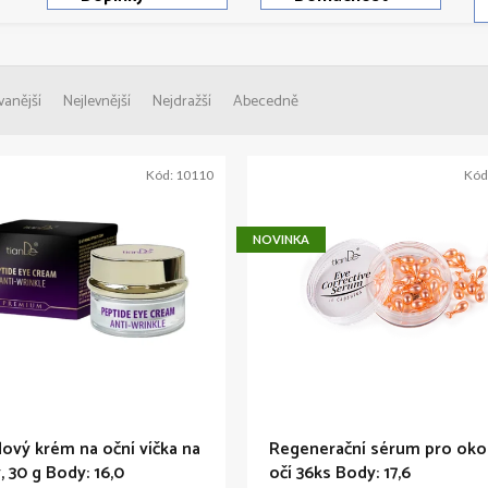
vanější
Nejlevnější
Nejdražší
Abecedně
Kód:
10110
Kód
NOVINKA
ový krém na oční víčka na
Regenerační sérum pro okol
, 30 g
Body: 16,0
očí 36ks
Body: 17,6