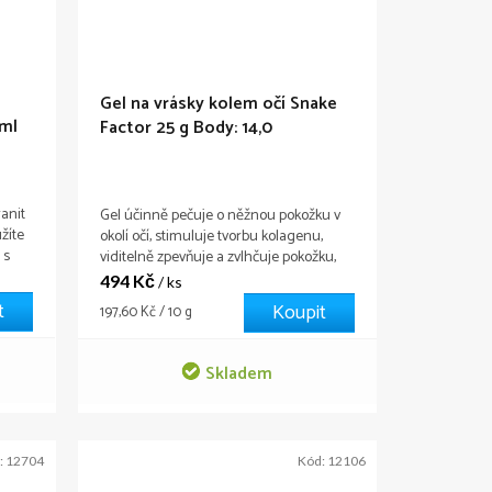
Gel na vrásky kolem očí Snake
 ml
Factor 25 g
Body: 14,0
ranit
Gel účinně pečuje o něžnou pokožku v
žíte
okolí očí, stimuluje tvorbu kolagenu,
 s
viditelně zpevňuje a zvlhčuje pokožku,
m očí
vyživuje ji vitamíny a vyhlazuje mimické
494 Kč
/ ks
žku,
vrásky.
t
Koupit
Měrná
197,60 Kč / 10 g
em
cena:
Skladem
:
12704
Kód:
12106