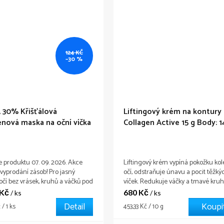
124 KČ
–30 %
 30% Křišťálová
Liftingový krém na kontury 
enová maska na oční víčka
Collagen Active 15 g
Body: 1
en Active 2ks (EXP 07-09-
)
Body: 3,3
e produktu 07. 09. 2026. Akce
Liftingový krém vypíná pokožku ko
 vyprodání zásob! Pro jasný
očí, odstraňuje únavu a pocit těžký
očí bez vrásek, kruhů a váčků pod
víček. Redukuje váčky a tmavé kru
Kolagenová maska zvlhčuje
pod očima.
 Kč
680 Kč
/ ks
/ ks
 a zabraňuje ztrátě vlhkosti. Má
Detail
Koupi
Měrná
 / 1 ks
453,33 Kč / 10 g
ový efekt, napomáhá vyhlazování
cena:
 vrásek.