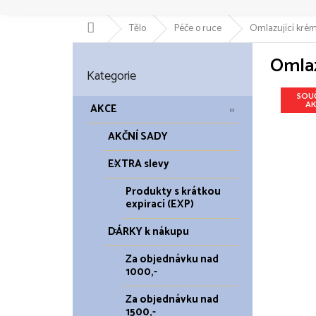
Domů
Tělo
Péče o ruce
Omlazující kré
P
Omlaz
o
Přeskočit
Kategorie
kategorie
s
t
SOU
AK
r
AKCE
a
AKČNÍ SADY
n
n
EXTRA slevy
í
p
Produkty s krátkou
a
expirací (EXP)
n
DÁRKY k nákupu
e
l
Za objednávku nad
1000,-
Za objednávku nad
1500,-