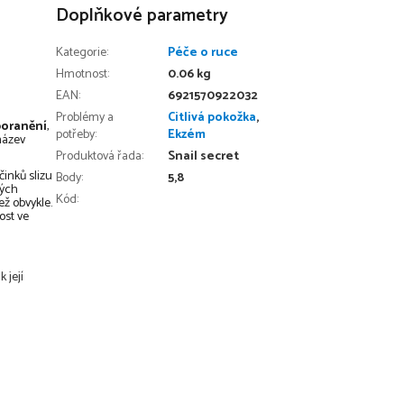
Doplňkové parametry
Kategorie
:
Péče o ruce
Hmotnost
:
0.06 kg
EAN
:
6921570922032
Problémy a
Citlivá pokožka
,
poranění
,
potřeby
:
Ekzém
název
Produktová řada
:
Snail secret
činků slizu
Body
:
5,8
vých
Kód:
ež obvykle.
ost ve
 její