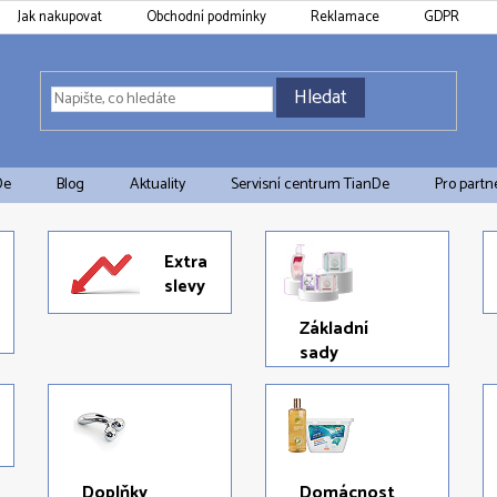
Jak nakupovat
Obchodní podmínky
Reklamace
GDPR
Hledat
De
Blog
Aktuality
Servisní centrum TianDe
Pro partn
Extra
slevy
Základní
sady
Doplňky
Domácnost