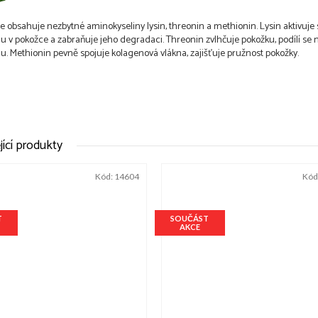
e obsahuje nezbytné aminokyseliny lysin, threonin a methionin. Lysin aktivuje
u v pokožce a zabraňuje jeho degradaci. Threonin zvlhčuje pokožku, podílí se 
u. Methionin pevně spojuje kolagenová vlákna, zajišťuje pružnost pokožky.
jící produkty
Kód:
14604
Kód
T
SOUČÁST
AKCE