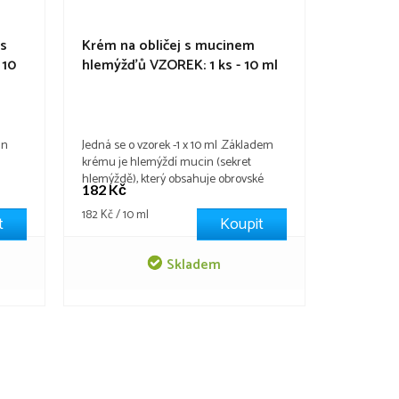
 s
Krém na obličej s mucinem
 10
hlemýžďů VZOREK: 1 ks - 10 ml
Body: 0,0
in
Jedná se o vzorek -1 x 10 ml .Základem
krému je hlemýždí mucin (sekret
hlemýždě), který obsahuje obrovské
182 Kč
in,
množství cenných kosmetických složek:
ovou
kolagen, elastin, vitamíny A, C, E,
Měrná
182 Kč / 10 ml
t
Koupit
cena:
kyselinu hyaluronovou aj. Vhodné pro
u
všechny typy pleti a věkové
Skladem
uru
kategorie. Podporuje obnovu buněk
epidermis,...