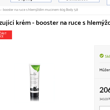
m - booster na ruce s hlemýždím mucinem 60g
Body: 5,8
ující krém - booster na ruce s hlem
ČÁST
CE
Sk
Můžem
20
Měrná
343,33 
cena: