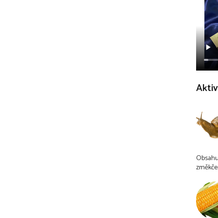
Aktiv
Obsahuj
změkčen