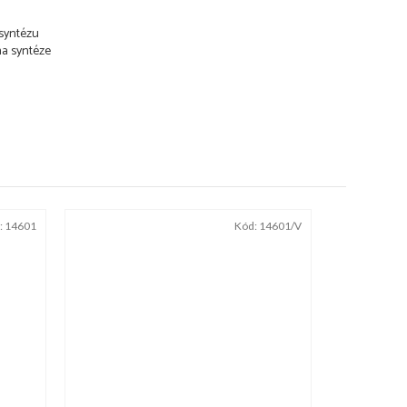
 syntézu
na syntéze
:
14601
Kód:
14601/V