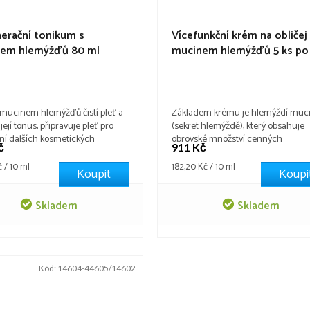
erační tonikum s
Vícefunkční krém na obličej
em hlemýžďů 80 ml
mucinem hlemýžďů 5 ks po
 25,0
ml
Body: 25,0
 mucinem hlemýžďů čistí pleť a
Základem krému je hlemýždí muc
její tonus, připravuje pleť pro
(sekret hlemýždě), který obsahuje
í dalších kosmetických
obrovské množství cenných
č
911 Kč
ků. Pomáhá regeneraci
kosmetických složek: kolagen, elast
is, stahuje póry, hydratuje.
vitamíny A, C, E, kyselinu hyaluron
Měrná
č / 10 ml
182,20 Kč / 10 ml
Koupit
Koupi
á hedvábná struktura toniku
cena:
aj. Vhodné pro všechny typy pleti a
pleti svěžest, pevnost a
věkové kategorie. Podporuje obnov
Skladem
Skladem
ost. Základní složkou toniku je
buněk epidermis, vyhlazuje strukt
...
pokožky, redukuje...
Kód:
14604-44605/14602