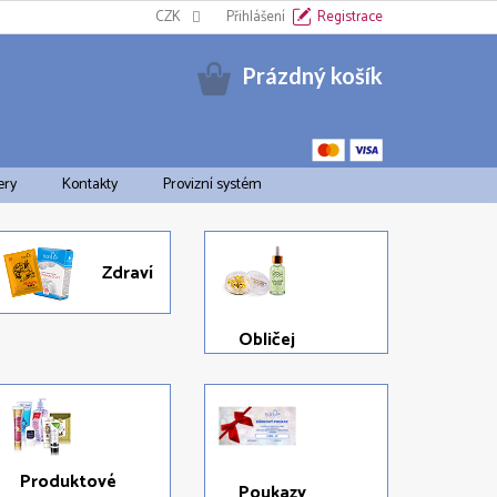
Informační oznámení k EET
CZK
Cookies
Přihlášení
Doprava a platba
Registrace
Pravid
Nákupní
Prázdný košík
košík
ery
Kontakty
Provizní systém
Zdraví
Obličej
Produktové
Poukazy