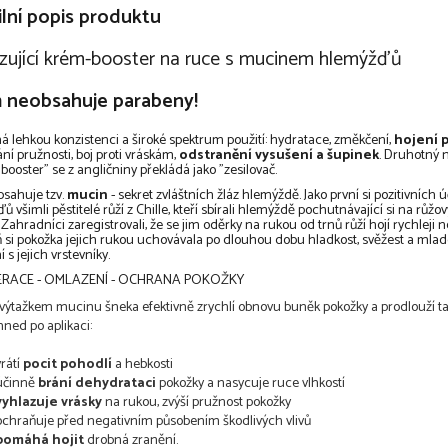
lní popis produktu
ující krém-booster na ruce s mucinem hlemýžďů
 neobsahuje parabeny!
 lehkou konzistenci a široké spektrum použití: hydratace, změkčení,
hojení 
ní pružnosti, boj proti vráskám,
odstranění vysušení a šupinek
. Druhotný 
booster" se z angličniny překládá jako "zesilovač.
sahuje tzv.
mucin
- sekret zvláštních žláz hlemýždě. Jako první si pozitivních ú
 všimli pěstitelé růží z Chille, kteří sbírali hlemýždě pochutnávající si na růžo
. Zahradníci zaregistrovali, že se jim oděrky na rukou od trnů růží hojí rychleji n
 si pokožka jejich rukou uchovávala po dlouhou dobu hladkost, svěžest a mlad
 s jejich vrstevníky.
RACE - OMLAZENÍ - OCHRANA POKOŽKY
výtažkem mucinu šneka efektivně zrychlí obnovu buněk pokožky a prodlouží tak
hned po aplikaci:
vrátí
pocit pohodlí
a hebkosti
účinně
brání dehydrataci
pokožky a nasycuje ruce vlhkostí
vyhlazuje vrásky
na rukou, zvýší pružnost pokožky
ochraňuje před negativním působením škodlivých vlivů
pomáhá hojit
drobná zranění.