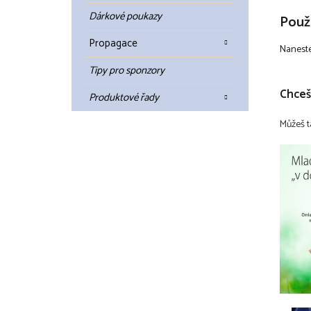
Dárkové poukazy
Použi
Propagace
Naneste
Tipy pro sponzory
Chceš
Produktové řady
Můžeš t