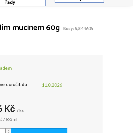
řady
ýždím mucinem 60g
44605
Body: 5,8
ladem
e doručit do
11.8.2026
6 Kč
/ ks
Kč / 100 ml