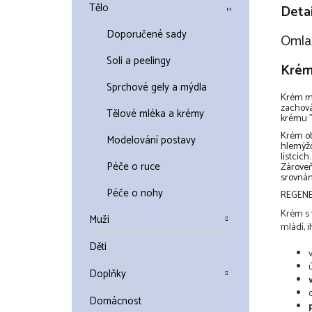
Tělo
Detai
Doporučené sady
Omlaz
Soli a peelingy
Krém
Sprchové gely a mýdla
Krém má
zachová
Tělové mléka a krémy
krému "
Krém ob
Modelování postavy
hlemýžďů
lístcích
Péče o ruce
Zároveň
srovnání
Péče o nohy
REGENE
Krém s 
Muži
mládí, i
Děti
Doplňky
Domácnost