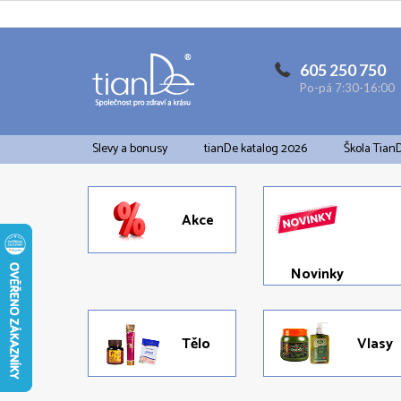
Přejít
na
obsah
605 250 750
Po-pá 7:30-16:00
Slevy a bonusy
tianDe katalog 2026
Škola Tian
Akce
Novinky
Tělo
Vlasy