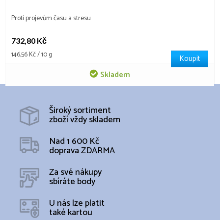
Proti projevům času a stresu
732,80 Kč
Měrná
146,56 Kč / 10 g
Koupit
cena:
Skladem
Široký sortiment
zboží vždy skladem
Nad 1 600 Kč
doprava ZDARMA
Za své nákupy
sbíráte body
U nás lze platit
také kartou