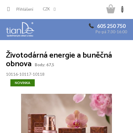
Přejít
Náku
na
CZK
Přihlášení
obsah
košík
605 250 750
Po-pá 7:30-16:00
Životodárná energie a buněčná
obnova
Body: 67,5
10116-10117-10118
NOVINKA