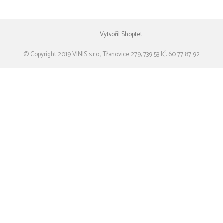
Vytvořil Shoptet
© Copyright 2019 VINIS s.r.o., Třanovice 279, 739 53 IČ: 60 77 87 92