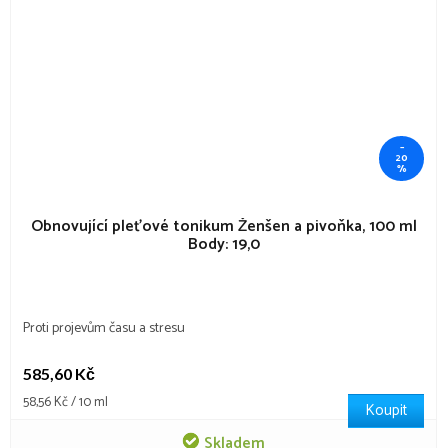
–
20
%
Obnovující pleťové tonikum Ženšen a pivoňka, 100 ml
Body: 19,0
Proti projevům času a stresu
585,60 Kč
Měrná
58,56 Kč / 10 ml
Koupit
cena:
Skladem