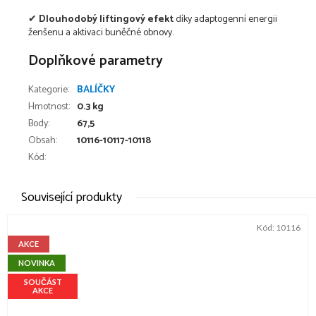
✔
Dlouhodobý liftingový efekt
díky adaptogenní energii
ženšenu a aktivaci buněčné obnovy.
Doplňkové parametry
Kategorie
:
BALÍČKY
Hmotnost
:
0.3 kg
Body
:
67,5
Obsah
:
10116-10117-10118
Kód:
Související produkty
Kód:
10116
AKCE
NOVINKA
SOUČÁST
AKCE