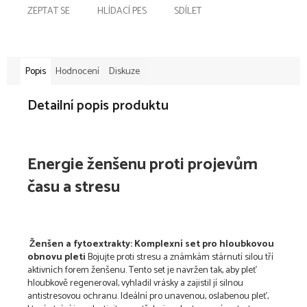
ZEPTAT SE
HLÍDACÍ PES
SDÍLET
Popis
Hodnocení
Diskuze
Detailní popis produktu
Energie ženšenu proti projevům
času a stresu
Ženšen a fytoextrakty: Komplexní set pro hloubkovou
obnovu pleti
Bojujte proti stresu a známkám stárnutí silou tří
aktivních forem ženšenu. Tento set je navržen tak, aby pleť
hloubkově regeneroval, vyhladil vrásky a zajistil jí silnou
antistresovou ochranu. Ideální pro unavenou, oslabenou pleť,