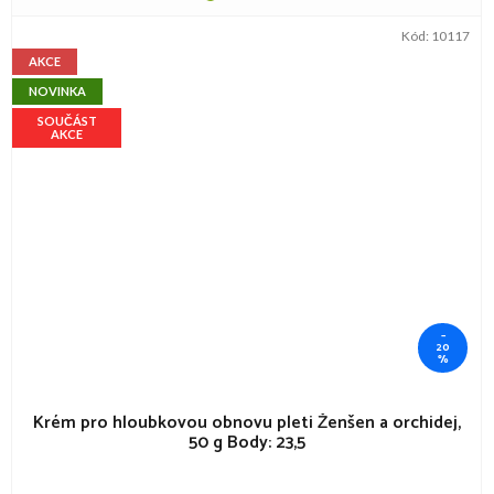
Kód:
10117
AKCE
NOVINKA
SOUČÁST
AKCE
–
20
%
Krém pro hloubkovou obnovu pleti Ženšen a orchidej,
50 g
Body: 23,5