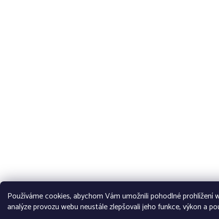
Používáme cookies, abychom Vám umožnili pohodlné prohlížení w
analýze provozu webu neustále zlepšovali jeho funkce, výkon a pou