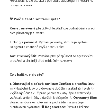
která ztrácí jas, elasticitu a potřebuje adaptogenní restart na
buněčné úrovni.
💚 Proč si tento set zamilujete?
Konec unavené pleti:
Rychle zklidňuje podráždění a vrací
pleti přirozený jas i vitalitu.
Lifting a pevnost:
Vyhlazuje vrásky, stimuluje syntézu
kolagenu a znatelně zvyšuje tonus pleti.
Antistresový štít:
Pomáhá pleti přizpůsobit se agresivnímu
prostředí a chrání ji před oxidačním stresem.
Co v balíčku najdete?
1. Obnovující pleťové tonikum Ženšen a pivoňka (100
ml)
Nezbytný krok pro dokonalé dočištění a zklidnění pleti. ✨
Zvýšený účinek:
Připravuje pleť tak, aby lépe a efektivněji
vstřebala aktivní látky z dalších kroků péče. 💧
Ochranný film:
Biosacharidový komplex mírní podráždění a zajišťuje
hloubkovou hydrataci. 🛡️
Regenerace:
Extrakt z kořene