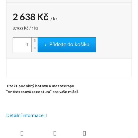
2 638 Kč
/ ks
Měrná
879,33 Kč / 1 ks
cena:
Přidejte do košíku
Efekt podobný botoxu a mezoterapii.
"Antistresová receptura" pro vaše mládí.
Detailní informace