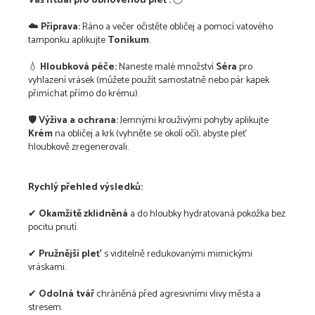
Váš rituál pro obnovenou pleť:
🕒
☁️
Příprava:
Ráno a večer očistěte obličej a pomocí vatového
tamponku aplikujte
Tonikum
.
💧
Hloubková péče:
Naneste malé množství
Séra
pro
vyhlazení vrásek (můžete použít samostatně nebo pár kapek
přimíchat přímo do krému).
🛡️
Výživa a ochrana:
Jemnými krouživými pohyby aplikujte
Krém
na obličej a krk (vyhněte se okolí očí), abyste pleť
hloubkově zregenerovali.
Rychlý přehled výsledků:
✔
Okamžitě zklidněná
a do hloubky hydratovaná pokožka bez
pocitu pnutí.
✔
Pružnější pleť
s viditelně redukovanými mimickými
vráskami.
✔
Odolná tvář
chráněná před agresivními vlivy města a
stresem.