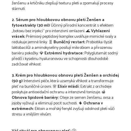
ženšenu a krtičníku zlepšují texturu pleti a zpomalují procesy
stárnutí.
2. Sérum pro hloubkovou obnovu pleti Ženšen a
fytoextrakty (30 ml)
Účinný přírodní koncentrát s efektem
„botoxu bez injekcí“ pro intenzivní omlazení. 🌊
Vyhlazení
vrásek:
Prémiový peptidový komplex uvolňuje mimické svaly a
redukuje jemné linky. 🧬
Buněčný restart:
Probiotika (lyzát
laktobacilů) a aminokyseliny posilují mikrobiom a přirozenou
bariéru pokožky. 💎
Extrémní hydratace:
Polyglutamát sodný
předčí i kyselinu hyaluronovou ve schopnosti dlouhodobě
zadržovat vlhkost.
3. Krém pro hloubkovou obnovu pleti Ženšen a orchidej
(50 g)
Intenzivní péče, která uzamyká vlhkost a transformuje
pleť na buněčné úrovni. 🌸
Elixír mládí:
Extrakt z orchideje
poskytuje antioxidační ochranu a intenzivně tonizuje. 🍯
Obnova lipidové bariéry:
Oleje ze semen ženšenu, ovsa a
jojoby vyživují a eliminují pocit suchosti. 🌵
Ochrana v
extrémech:
Ektoin a mořský fenykl zvyšují odolnost pleti vůči
stresu a vnějším vlivům.