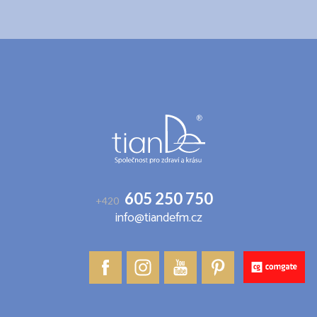
Z
á
p
a
t
í
605 250 750
+420
info@tiandefm.cz