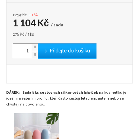
1 254 Kč
–11 %
1 104 Kč
/ sada
Měrná
276 Kč / 1 ks
cena:
Přidejte do košíku
DÁREK: Sada 3 ks cestovních silikonových lahviček
na kosmetiku je
ideálním řešením pro lidi, kteří často cestují letadlem, autem nebo se
chystají na dovolenou.