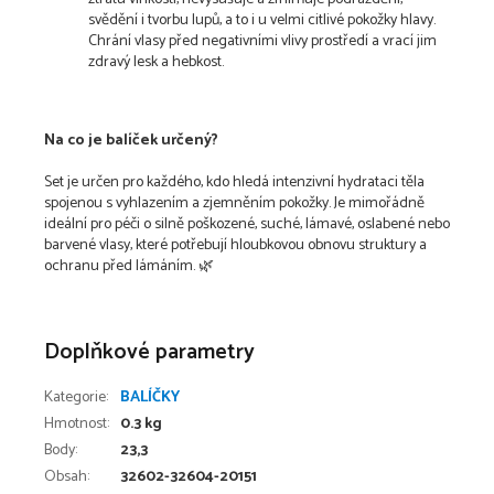
svědění i tvorbu lupů, a to i u velmi citlivé pokožky hlavy.
Chrání vlasy před negativními vlivy prostředí a vrací jim
zdravý lesk a hebkost.
Na co je balíček určený?
Set je určen pro každého, kdo hledá intenzivní hydrataci těla
spojenou s vyhlazením a zjemněním pokožky. Je mimořádně
ideální pro péči o silně poškozené, suché, lámavé, oslabené nebo
barvené vlasy, které potřebují hloubkovou obnovu struktury a
ochranu před lámáním. 🌿
Doplňkové parametry
Kategorie
:
BALÍČKY
Hmotnost
:
0.3 kg
Body
:
23,3
Obsah
:
32602-32604-20151