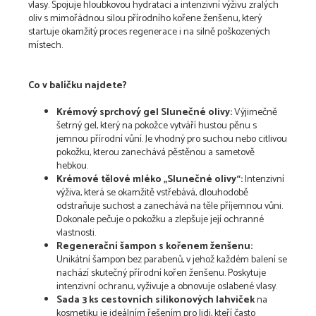
vlasy. Spojuje hloubkovou hydrataci a intenzivní výživu zralých
oliv s mimořádnou silou přírodního kořene ženšenu, který
startuje okamžitý proces regenerace i na silně poškozených
místech.
Co v balíčku najdete?
Krémový sprchový gel Slunečné olivy:
Výjimečně
šetrný gel, který na pokožce vytváří hustou pěnu s
jemnou přírodní vůní. Je vhodný pro suchou nebo citlivou
pokožku, kterou zanechává pěstěnou a sametově
hebkou.
Krémové tělové mléko „Slunečné olivy“:
Intenzivní
výživa, která se okamžitě vstřebává, dlouhodobě
odstraňuje suchost a zanechává na těle příjemnou vůni.
Dokonale pečuje o pokožku a zlepšuje její ochranné
vlastnosti.
Regenerační šampon s kořenem ženšenu:
Unikátní šampon bez parabenů, v jehož každém balení se
nachází skutečný přírodní kořen ženšenu. Poskytuje
intenzivní ochranu, vyživuje a obnovuje oslabené vlasy.
Sada 3 ks cestovních silikonových lahviček
na
kosmetiku je ideálním řešením pro lidi, kteří často