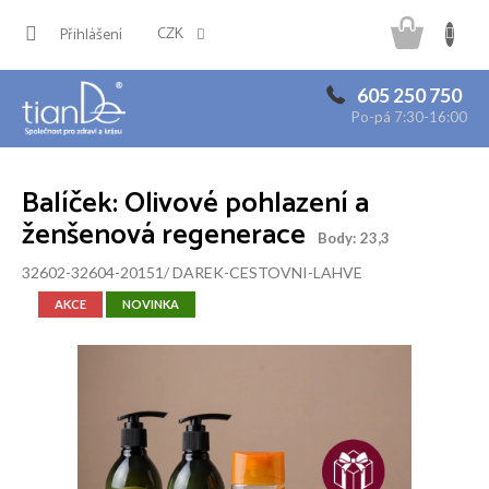
Přejít
Náku
na
CZK
Přihlášení
obsah
košík
605 250 750
Po-pá 7:30-16:00
Balíček: Olivové pohlazení a
ženšenová regenerace
Body: 23,3
32602-32604-20151/ DAREK-CESTOVNI-LAHVE
AKCE
NOVINKA