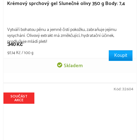
Krémový sprchový gel Slunečné olivy 350 g
Body: 7,4
Vytváří bohatou pěnu a jemně čistí pokožku, zabraňuje jejímu
vysychání. Olivový extrakt má změkčující, hydratační účinek,
prodlužuje mládí pleti!
340 Kč
Měrná
97,14 Kč / 100 g
Koupit
cena:
Skladem
Kód:
32604
SOUČÁST
AKCE