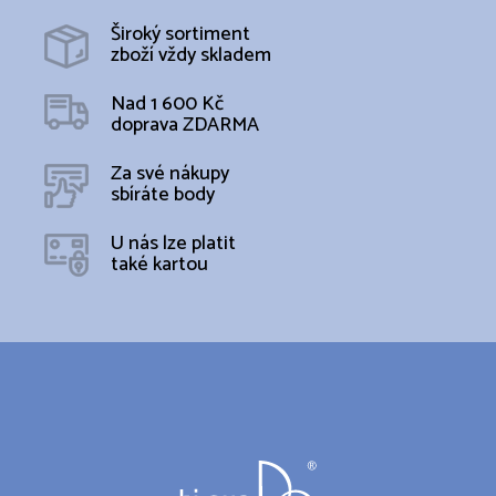
Široký sortiment
zboží vždy skladem
Nad 1 600 Kč
doprava ZDARMA
Za své nákupy
sbíráte body
U nás lze platit
také kartou
Z
á
p
a
t
í