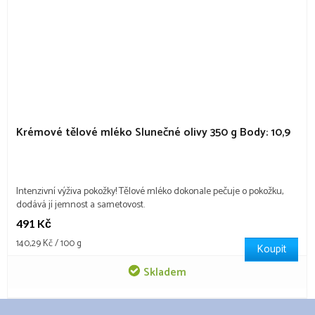
Krémové tělové mléko Slunečné olivy 350 g
Body: 10,9
Intenzivní výživa pokožky! Tělové mléko dokonale pečuje o pokožku,
dodává jí jemnost a sametovost.
491 Kč
Měrná
140,29 Kč / 100 g
Koupit
cena:
Skladem