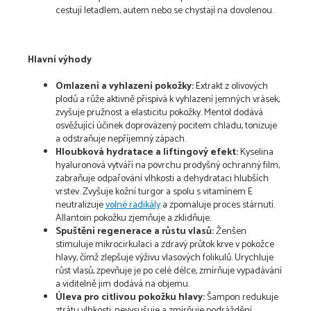
cestují letadlem, autem nebo se chystají na dovolenou.
Hlavní výhody
Omlazení a vyhlazení pokožky:
Extrakt z olivových
plodů a růže aktivně přispívá k vyhlazení jemných vrásek,
zvyšuje pružnost a elasticitu pokožky. Mentol dodává
osvěžující účinek doprovázený pocitem chladu, tonizuje
a odstraňuje nepříjemný zápach.
Hloubková hydratace a liftingový efekt:
Kyselina
hyaluronová vytváří na povrchu prodyšný ochranný film,
zabraňuje odpařování vlhkosti a dehydrataci hlubších
vrstev. Zvyšuje kožní turgor a spolu s vitamínem E
neutralizuje
volné radikály
a zpomaluje proces stárnutí.
Allantoin pokožku zjemňuje a zklidňuje.
Spuštění regenerace a růstu vlasů:
Ženšen
stimuluje mikrocirkulaci a zdravý průtok krve v pokožce
hlavy, čímž zlepšuje výživu vlasových folikulů. Urychluje
růst vlasů, zpevňuje je po celé délce, zmírňuje vypadávání
a viditelně jim dodává na objemu.
Úleva pro citlivou pokožku hlavy:
Šampon redukuje
ztrátu vlhkosti, nevysušuje a zmírňuje podráždění,