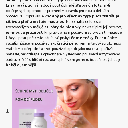
na tak agresivní proceduru reaguje zvýšenou tvorbou kožního mazu.
Enzymový pudr
vám dodá pocit úplné křišťálové
čistoty
, mytí
obličeje s jeho pomocí se promění v opravdu jemnou a delikátní
proceduru. Přípravek je
vhodný pro všechny typy pleti
:
zklidňuje
citlivou pleť
a
matuje mastnou
. Napomáhá odlupování
zrohovatělých buněk,
čistí póry do hloubky,
navrací pleti její hebkost,
jemnost a pružnost.
Při pravidelném používání se
pročistí mazové
žlázy
a postupně
zmizí
zánětlivé prvky i
černé tečky.
Pudr má více
využití, můžete jej používat jako
čistící pěnu,
jemný tělový scrub, nebo
máte-li v obličeji silné
akné
, používejte pudr jako
masku
– pečlivě
naneste, neroztírejte a opláchněte. Výsledkem používání enzymového
pudru, se Váš
obličej rozjasní,
pleť se
regeneruje
, začne dýchat, je
hebčí a jemnější.