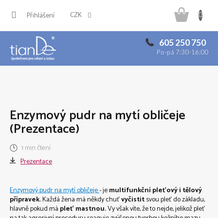
Přejít
Náku
na
CZK
Přihlášení
obsah
košík
605 250 750
Po-pá 7:30-16:00
Enzymový pudr na mytí obličeje
(Prezentace)
1 min čtení
Prezentace
Enzymový pudr na mytí obličeje
- je
multifunkční pleťový i tělový
přípravek.
Každá žena má někdy chuť
vyčistit
svou pleť do základu,
hlavně pokud má
pleť mastnou.
Vy však víte, že to nejde, jelikož pleť