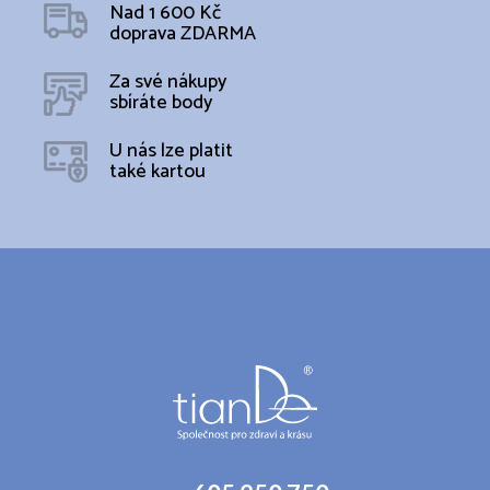
Nad 1 600 Kč
doprava ZDARMA
Za své nákupy
sbíráte body
U nás lze platit
také kartou
Z
á
p
a
t
í