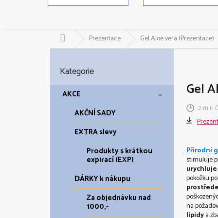
Domů
Prezentace
Gel Aloe vera (Prezentace)
P
o
Přeskočit
Kategorie
kategorie
s
t
Gel A
r
AKCE
a
2 min č
AKČNÍ SADY
n
Prezen
n
EXTRA slevy
í
p
Přírodní 
Produkty s krátkou
a
expirací (EXP)
stimuluje 
n
urychluje
pokožku
po
DÁRKY k nákupu
e
prostřed
l
poškozený
Za objednávku nad
na
požadov
1000,-
lipidy
a
zb