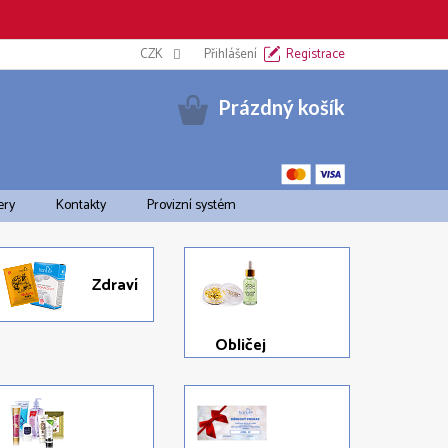
Informační oznámení k EET
CZK
Cookies
Přihlášení
Doprava a platba
Registrace
Pravid
Nákupní
Prázdný košík
košík
ery
Kontakty
Provizní systém
Zdraví
Obličej