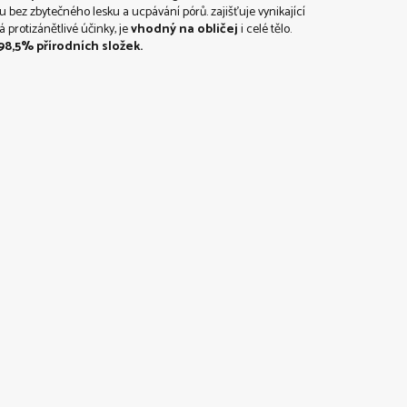
 bez zbytečného lesku a ucpávání pórů. zajišťuje vynikající
protizánětlivé účinky, je
vhodný na obličej
i celé tělo.
98,5%
přírodních složek.