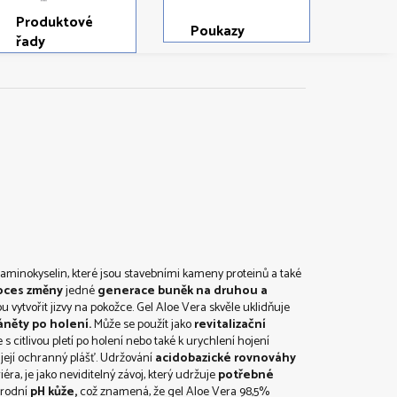
Produktové
Poukazy
řady
minokyselin, které jsou stavebními kameny proteinů a také
oces
změny
jedné
generace
buněk na druhou
a
u vytvořit
jizvy na pokožce.
Gel Aloe
Vera skvěle uklidňuje
áněty
po holení
.
Může se použít
jako
revitalizační
 s citlivou pletí po holení nebo
také
k urychlení
hojení
 její
ochranný
plášť
.
Udržování
acidobazické rovnováhy
iéra
, je jako
neviditelný
závoj
, který udržuje
potřebné
írodní
pH
kůže,
což znamená, že
gel
A
loe Vera
98,5
%