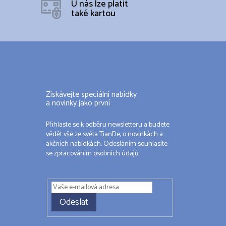
U nás lze platit
také kartou
Získávejte speciální nabídky
a novinky jako první
Přihlaste se k odběru newsletteru a budete
vědět vše ze světa TianDe, o novinkách a
akčních nabídkách. Odesláním souhlasíte
se zpracováním osobních údajů.
Odeslat