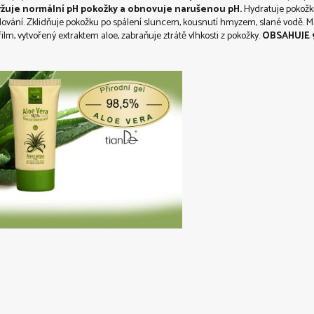
žuje normální
pH pokožky
a obnovuje
narušenou pH
.
Hydratuje pokožku
lování. Zklidňuje pokožku po spálení sluncem, kousnutí hmyzem, slané vodě. Má 
lm, vytvořený extraktem aloe, zabraňuje ztrátě vlhkosti z pokožky.
OBSAHUJE