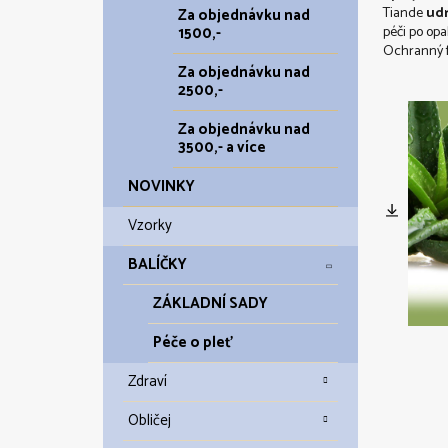
Tiande
udr
Za objednávku nad
péči po opa
1500,-
Ochranný fi
Za objednávku nad
2500,-
Za objednávku nad
3500,- a více
NOVINKY
Vzorky
BALÍČKY
ZÁKLADNÍ SADY
Péče o pleť
Zdraví
Obličej