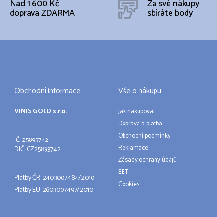
Nad 1 600 Kč
Za své nákupy
doprava ZDARMA
sbíráte body
Obchodní informace
Vše o nákupu
VINIS GOLD s.r.o.
Jak nakupovat
Doprava a platba
Obchodní podmínky
IČ: 25893742
Reklamace
DIČ: CZ25893742
Zásady ochrany údajů
EET
Platby ČR: 2403007484/2010
Cookies
Platby EU: 2603007497/2010