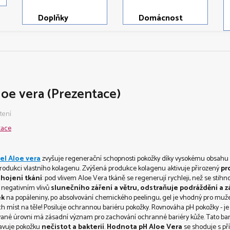
Doplňky
Domácnost
loe vera (Prezentace)
tení
tace
gel Aloe vera
zvyšuje regenerační schopnosti pokožky díky vysokému obsahu a
produkci vlastního kolagenu.
Zvýšená
produkce
kolagenu
aktivuje
přirozený
pr
 hojení tkání
:
pod vlivem
Aloe
Vera
tkáně se regenerují
rychleji, než
se
stihno
negativním vlivů
slunečního záření
a
větru
,
odstraňuje
podráždění a
z
ek
na popáleniny,
po absolvování chemického peelingu
, gel je vhodný pro muže
ch
míst na
těle! Posiluje ochrannou bariéru pokožky.
Rovnováha
pH
pokožky
-
je
ané úrovni
má
zásadní význam pro
zachování
ochranné bariéry
kůže
.
Tato
bar
avuje
pokožku
nečistot a
bakterií
.
Hodnota pH
A
loe Vera
se shoduje s
př