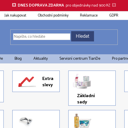
💥 DNES DOPRAVA ZDARMA
pro objednávky nad 900 Kč 💥
Jak nakupovat
Obchodní podmínky
Reklamace
GDPR
Hledat
De
Blog
Aktuality
Servisní centrum TianDe
Pro partn
Extra
slevy
Základní
sady