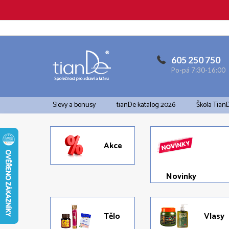
Přejít
na
obsah
605 250 750
Po-pá 7:30-16:00
Slevy a bonusy
tianDe katalog 2026
Škola Tian
Akce
Novinky
Tělo
Vlasy