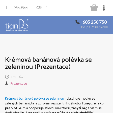
Přejít
Náku
na
CZK
Přihlášení
obsah
košík
605 250 750
Po-pá 7:30-16:00
Krémová banánová polévka se
zeleninou (Prezentace)
1 min čtení
Prezentace
Krémová banánová polévka se zeleninou
- obsahuje mouku ze
zelených banánů, ta je zdrojem rezistentního škrobu,
funguje jako
prebiotikum
a podporuje střevní mikroflóru,
zasytí organismus
,