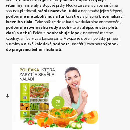
dodá
vitalitu i energii
a navíc
pomůže doplnit chybějící
vitamíny
, minerály a stopové prvky. Mouka ze zelených banánů má
spoustu předností,
brání usazování tuků
a napomáhá jejich štěpení,
podporuje metabolismus a funkci střev
a přispívá k
normalizaci
krevního tlaku
. Také snižuje riziko kardiovaskulárního onemocnění,
podporuje rovnováhu vody a soli
v těle a
zlepšuje stav pleti,
vlasů a nehtů
. Polévka
neobsahuje lepek
, nasycené mastné
kyseliny, ani barviva a konzervanty. Vyvážené složení polévky, přírodní
suroviny a
nízká kalorická hodnota
umožňují zahrnout
výrobek
do programu během hubnutí
.