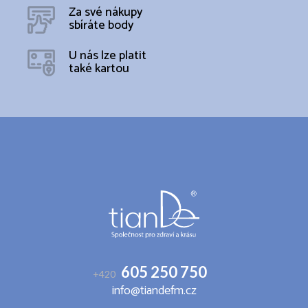
Za své nákupy
sbíráte body
U nás lze platit
také kartou
Z
á
p
a
t
í
605 250 750
+420
info@tiandefm.cz