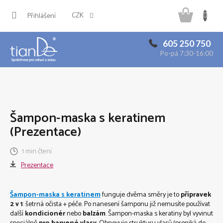
Přejít
Náku
na
CZK
Přihlášení
obsah
košík
605 250 750
Po-pá 7:30-16:00
Šampon-maska s keratinem
(Prezentace)
1 min čtení
Prezentace
Šampon-maska s keratinem
funguje dvěma směry je to
přípravek
2 v 1
: šetrná očista + péče. Po nanesení šamponu již nemusíte používat
další
kondicionér
nebo
balzám
. Šampon-maska ​​s keratiny byl vyvinut