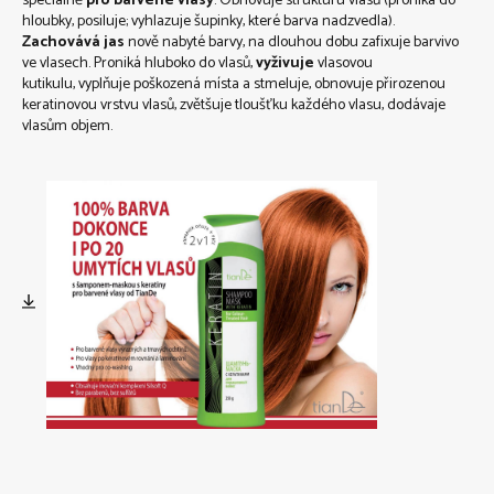
speciálně
pro barvené vlasy
. Obnovuje strukturu vlasů (proniká do
hloubky, posiluje; vyhlazuje šupinky, které barva nadzvedla).
Zachovává jas
nově nabyté barvy, na dlouhou dobu zafixuje barvivo
ve vlasech. Proniká hluboko do vlasů,
vyživuje
vlasovou
kutikulu, vyplňuje poškozená místa a stmeluje, obnovuje přirozenou
keratinovou vrstvu vlasů, zvětšuje tloušťku každého vlasu, dodávaje
vlasům objem.