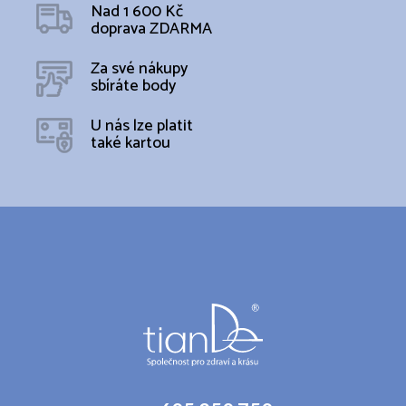
Nad 1 600 Kč
doprava ZDARMA
Za své nákupy
sbíráte body
U nás lze platit
také kartou
Z
á
p
a
t
í