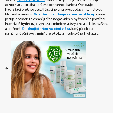
svěžesti.
Toner Vita Derm
zklidňuje a zjemňuje pleť,
zabraňuje
zarudnutí
, pomáhá udržovat ochrannou bariéru. Obnovuje
hydrataci pleti
po použití čistícího přípravku, dodává jí sametovou
hladkost a jemnost.
Vita Derm zklidňující krém na obličej
účinně
pečuje o pokožku a chrání ji před negativními vlivy životního prostředí.
Intenzivně
hydratuje
, vyhlazuje mimické vrásky a navrací pleti svěžest
a pružnost.
Zklidňující krém na oční víčka
, který působí na
namáhané oční okolí,
zmírňuje otoky
a hloubkově jej hydratuje.