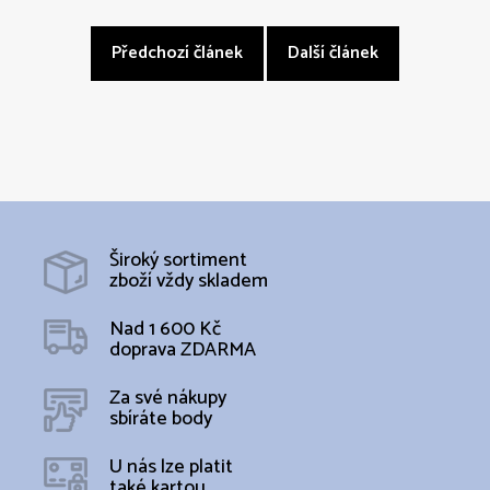
Předchozí článek
Další článek
Široký sortiment
zboží vždy skladem
Nad 1 600 Kč
doprava ZDARMA
Za své nákupy
sbíráte body
U nás lze platit
také kartou