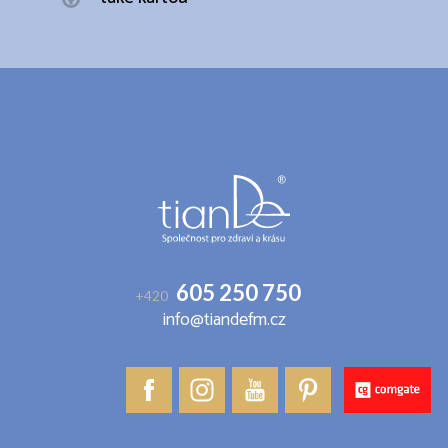
Z
á
p
a
t
í
605 250 750
+420
info@tiandefm.cz