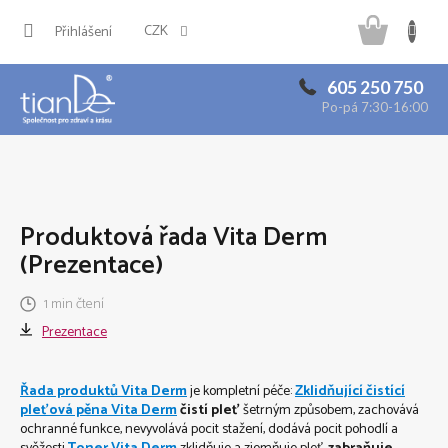
Přejít
Náku
na
CZK
Přihlášení
obsah
košík
605 250 750
Po-pá 7:30-16:00
Produktová řada Vita Derm
(Prezentace)
1 min čtení
Prezentace
Řada produktů Vita Derm
je kompletní péče:
Zklidňující čistící
pleťová pěna Vita Derm
čistí pleť
šetrným způsobem, zachovává
ochranné funkce, nevyvolává pocit stažení, dodává pocit pohodlí a