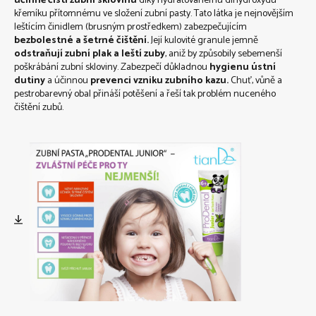
účinně čistí zubní sklovinu
díky hydratovanému dihydroxydu
křemíku přítomnému ve složení zubní pasty. Tato látka je nejnovějším
leštícím činidlem (brusným prostředkem) zabezpečujícím
bezbolestné a šetrné čištění.
Její kulovité granule jemně
odstraňují zubní plak a leští zuby
, aniž by způsobily sebemenší
poškrábání zubní skloviny. Zabezpečí důkladnou
hygienu ústní
dutiny
a účinnou
prevenci vzniku zubního kazu.
Chuť, vůně a
pestrobarevný obal přináší potěšení a řeší tak problém nuceného
čištění zubů.