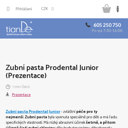
Přejít
Náku
na
CZK
Přihlášení
obsah
košík
605 250 750
Po-pá 7:30-16:00
Zubní pasta Prodental Junior
(Prezentace)
1 min čtení
Prezentace
Zubní pasta Prodental Junior
- zvláštní
péče pro ty
nejmenší
.
Zubní pasta
byla vyvinuta speciálně pro děti a má řadu
specifických vlastností. Má nízký abrazivní účinek
šetrně, a přitom