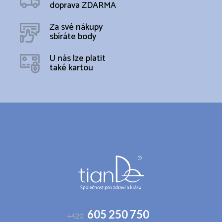
doprava ZDARMA
Za své nákupy
sbíráte body
U nás lze platit
také kartou
Z
á
p
a
t
í
605 250 750
+420