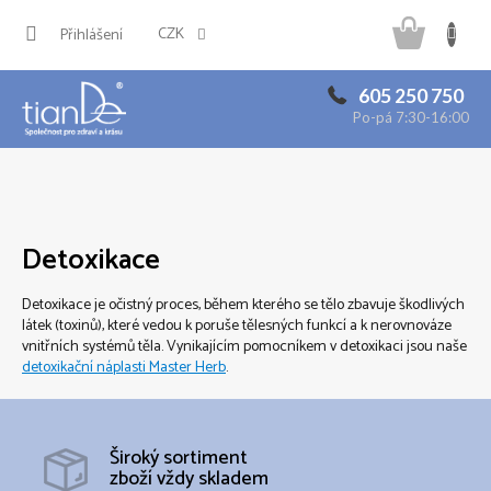
Přejít
Náku
na
CZK
Přihlášení
obsah
košík
605 250 750
Po-pá 7:30-16:00
Detoxikace
Detoxikace
je očistný proces, během kterého se tělo zbavuje škodlivých
látek (toxinů), které vedou k poruše tělesných funkcí a k nerovnováze
vnitřních systémů těla. Vynikajícím pomocníkem v detoxikaci jsou naše
detoxikační náplasti Master Herb
.
Široký sortiment
zboží vždy skladem