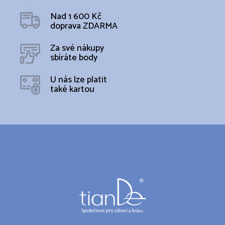
Nad 1 600 Kč
doprava ZDARMA
Za své nákupy
sbíráte body
U nás lze platit
také kartou
Z
á
p
a
t
í