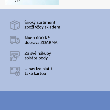
Široký sortiment
zboží vždy skladem
Nad 1 600 Kč
doprava ZDARMA
Za své nákupy
sbíráte body
U nás lze platit
také kartou
Z
á
p
a