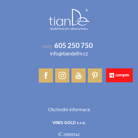
t
í
605 250 750
+420
info@tiandefm.cz
Obchodní informace
VINIS GOLD s.r.o.
IČ: 25893742