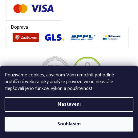
Doprava
Používáme cookies, abychom Vám umožnili pohodlné
prohlížení webu a díky analýze provozu webu neustále
zlepšovali jeho funkce, výkon a použitelnost.
Nastavení
Vytvořil Shoptet
Souhlasím
© Copyright 2019 VINIS s.r.o., Třanovice 279, 739 53 IČ: 60 77 87 92