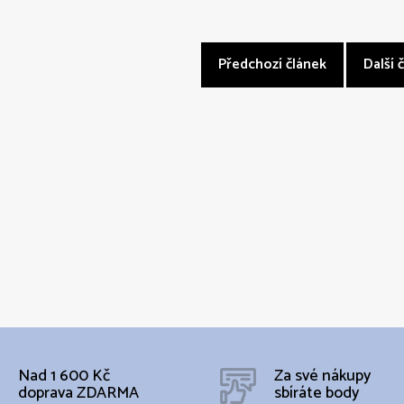
Předchozí článek
Další 
Nad 1 600 Kč
Za své nákupy
doprava ZDARMA
sbíráte body