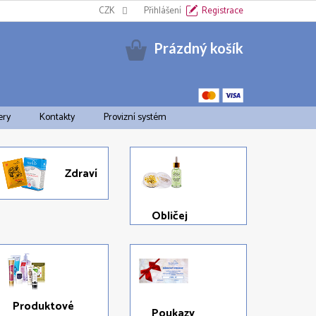
Informační oznámení k EET
CZK
Cookies
Přihlášení
Doprava a platba
Registrace
Pravid
Nákupní
Prázdný košík
košík
ery
Kontakty
Provizní systém
Zdraví
Obličej
Produktové
Poukazy