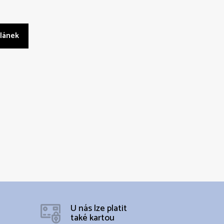
článek
U nás lze platit
také kartou