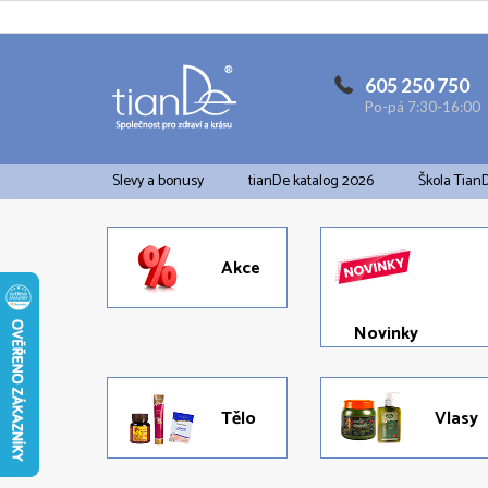
Přejít
na
obsah
605 250 750
Po-pá 7:30-16:00
Slevy a bonusy
tianDe katalog 2026
Škola Tian
Akce
Novinky
Tělo
Vlasy