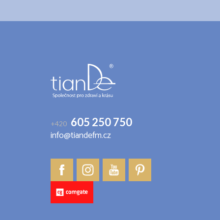
Z
á
p
a
t
í
605 250 750
+420
info@tiandefm.cz