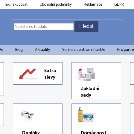
Jak nakupovat
Obchodní podmínky
Reklamace
GDPR
Hledat
De
Blog
Aktuality
Servisní centrum TianDe
Pro partn
Extra
slevy
Základní
sady
Doplňky
Domácnost