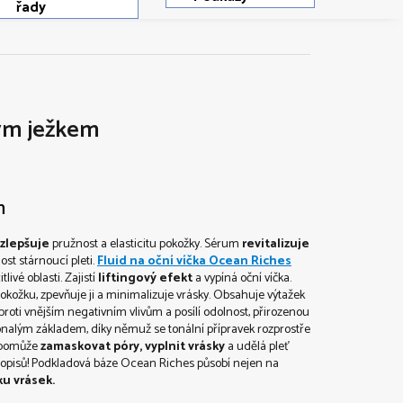
řady
ým ježkem
m
zlepšuje
pružnost a elasticitu pokožky. Sérum
revitalizuje
t stárnoucí pleti.
Fluid na oční víčka Ocean Riches
tlivé oblasti. Zajistí
liftingový efekt
a vypíná oční víčka.
pokožku, zpevňuje ji a minimalizuje vrásky. Obsahuje výtažek
proti vnějším negativním vlivům a posílí odolnost, přirozenou
nalým základem, díky němuž se tonální přípravek rozprostře
, pomůže
zamaskovat póry, vyplnit vrásky
a udělá pleť
sopisů! Podkladová báze Ocean Riches působí nejen na
ku vrásek.