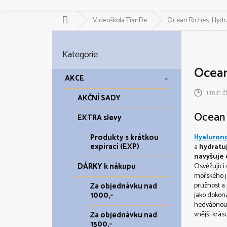
Domů
Videoškola TianDe
Ocean Riches_Hydra
P
o
Přeskočit
Kategorie
kategorie
s
Ocean
t
AKCE
r
1 min č
a
AKČNÍ SADY
n
Ocean 
EXTRA slevy
n
í
Produkty s krátkou
Hyalurono
p
expirací (EXP)
a
hydratu
a
navyšuje
DÁRKY k nákupu
Osvěžující 
n
mořského j
e
Za objednávku nad
pružnost a 
l
1000,-
jako dokona
hedvábnou 
Za objednávku nad
vnější krásu
1500,-