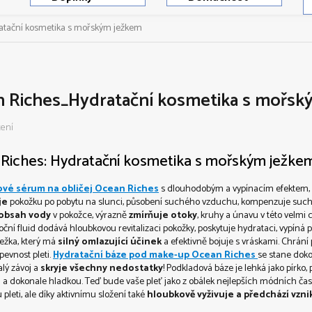
tační kosmetika s mořským ježkem
 Riches_Hydratační kosmetika s mořsk
tení
Riches: Hydratační kosmetika s mořským ježke
vé sérum na obličej Ocean Riches
s dlouhodobým a vypínacím efektem,
je
pokožku po pobytu na slunci, působení suchého vzduchu, kompenzuje suchos
 obsah vody
v pokožce, výrazně
zmírňuje otoky
, kruhy a únavu v této velmi ci
oční fluid dodává hloubkovou revitalizaci pokožky, poskytuje hydrataci, vypíná 
ežka, který má
silný omlazující účinek
a efektivně bojuje s vráskami. Chrání 
pevnost pleti.
Hydratační báze pod make-up Ocean Riches
se stane doko
lý závoj a
skryje všechny nedostatky
! Podkladová báze je lehká jako pírko
a dokonale hladkou. Teď bude vaše pleť jako z obálek nejlepších módních ča
 pleti, ale díky aktivnímu složení také
hloubkově vyživuje a předchází vzni