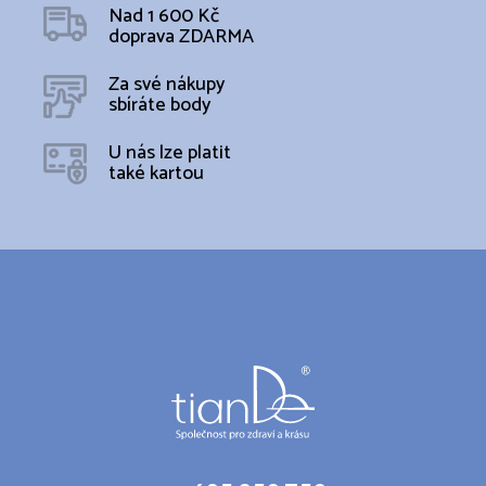
Nad 1 600 Kč
doprava ZDARMA
Za své nákupy
sbíráte body
U nás lze platit
také kartou
Z
á
p
a
t
í