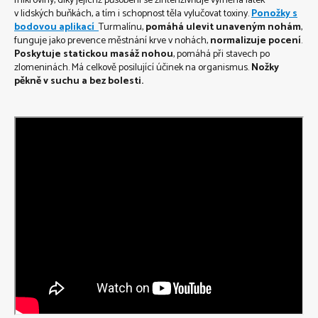
mikrovlny, díky jejichž působení se zintenzivňuje výměna látek
v lidských buňkách, a tím i schopnost těla vylučovat toxiny.
Ponožky s
bodovou aplikací
Turmalínu,
pomáhá ulevit unaveným nohám
,
funguje jako prevence městnání krve v nohách,
normalizuje pocení
.
Poskytuje statickou masáž nohou
, pomáhá při stavech po
zlomeninách. Má celkově posilující účinek na organismus.
Nožky
pěkně v suchu a bez bolesti.