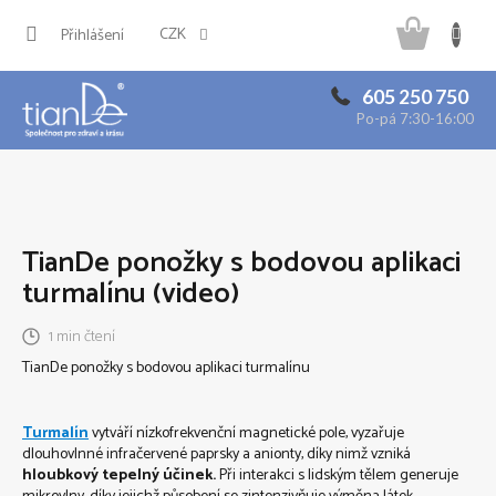
Přejít
Náku
na
CZK
Přihlášení
obsah
košík
605 250 750
Po-pá 7:30-16:00
TianDe ponožky s bodovou aplikaci
turmalínu (video)
1 min čtení
TianDe ponožky s bodovou aplikaci turmalínu
Turmalín
vytváří nízkofrekvenční magnetické pole, vyzařuje
dlouhovlnné infračervené paprsky a anionty, díky nimž vzniká
hloubkový tepelný účinek.
Při interakci s lidským tělem generuje