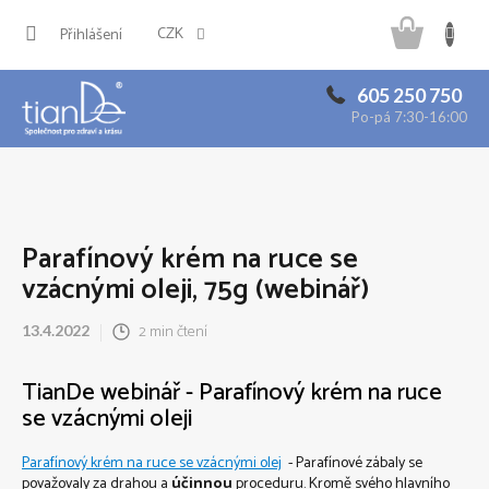
Přejít
Náku
na
CZK
Přihlášení
obsah
košík
605 250 750
Po-pá 7:30-16:00
Parafínový krém na ruce se
vzácnými oleji, 75g (webinář)
2 min čtení
13.4.2022
TianDe webinář - Parafínový krém na ruce
se vzácnými oleji
Parafínový krém na ruce se vzácnými olej
- Parafínové zábaly se
považovaly za drahou a
účinnou
proceduru. Kromě svého hlavního