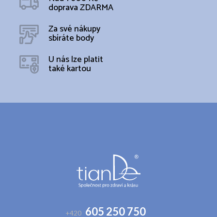
doprava ZDARMA
Za své nákupy
sbíráte body
U nás lze platit
také kartou
Z
á
p
a
t
í
605 250 750
+420