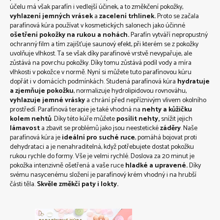
účelu má však parafín i vedlejší účinek, a to změkčení pokožky,
vyhlazení jemných vrásek
a
zacelení trhlinek.
Proto se začala
parafínová kúra používat v kosmetických salonech jako účinné
ošetření
pokožky na rukou a nohách.
Parafín vytváří nepropustný
ochranný film a tím zajišťuje saunový efekt, při kterém se z pokožky
uvolňuje vlhkost. Ta se však díky parafínové vrstvě nevypařuje, ale
zůstává na povrchu pokožky. Díky tomu zůstává podíl vody a míra
vlhkosti v pokožce v normě. Nyní si můžete tuto parafínovou kúru
dopřát i v domácích podmínkách. Studená parafínová kúra
hydratuje
a zjemňuje pokožku
, normalizuje hydrolipidovou rovnováhu,
vyhlazuje jemné vrásky
a chrání před nepříznivým vlivem okolního
prostředí. Parafínová terapie je také vhodná na
nehty a kůžičku
kolem nehtů
. Díky této kúře můžete
posílit nehty,
snížit jejich
lámavost
a zbavit se problémů jako jsou neestetické
záděry
. Naše
parafínová kúra je
ideální pro suché ruce
, pomáhá bojovat proti
dehydrataci a je nenahraditelná, když potřebujete dostat pokožku
rukou rychle do formy. Vše je velmi rychlé. Doslova za 20 minut je
pokožka intenzivně ošetřená a vaše ruce
hladké a upravené.
Díky
svému nasycenému složení je parafínový krém vhodný i na hrubší
části těla.
Skvěle změkčí paty i lokty.