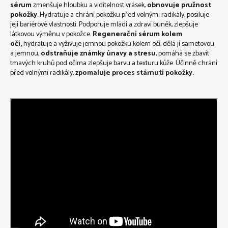
sérum
zmenšuje hloubku a viditelnost vrásek,
obnovuje pružnost
pokožky
.
Hydratuje a
chrání pokožku před
volnými radikály
,
posiluje
její
bariérové
vlastnosti
.
Podporuje
mládí a
zdraví
buněk
,
zlepšuje
látkovou výměnu v pokožce.
Regenerační sérum kolem
očí,
hydratuje a
vyživuje
jemnou
pokožku
kolem očí
, dělá jí
sametovou
a jemnou,
odstraňuje známky únavy a stresu
,
pomáhá
se zbavit
tmavých kruhů pod očima
zlepšuje
barvu a
texturu
kůže. Ú
činně chrání
před volnými radikály
,
zpomaluje proces stárnutí pokožky.