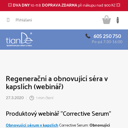
💥
DVA DNY
10.-11.8.
DOPRAVA ZDARMA
při nákupu nad 900 Kč 💥
CZK
Přejít
Náku
na
Přihlášení
obsah
košík
605 250 750
Po-pá 7:30-16:00
Regenerační a obnovující séra v
kapslích (webinář)
1 min čtení
27.3.2020
Produktový webinář "Corrective Serum"
Obnovující sérum v kapslích
Corrective Serum:
Obnovující