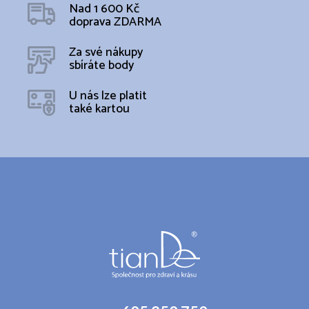
Nad 1 600 Kč
doprava ZDARMA
Za své nákupy
sbíráte body
U nás lze platit
také kartou
Z
á
p
a
t
í