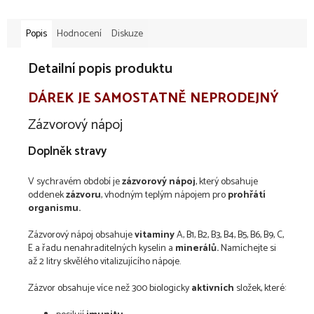
Popis
Hodnocení
Diskuze
Detailní popis produktu
DÁREK JE SAMOSTATNĚ NEPRODEJNÝ
Zázvorový nápoj
Doplněk stravy
V sychravém období je
zázvorový nápoj
, který obsahuje
oddenek
zázvoru
, vhodným teplým nápojem pro
prohřátí
organismu.
Zázvorový nápoj obsahuje
vitaminy
A, B1, B2, B3, B4, B5, B6, B9, C,
E a řadu nenahraditelných kyselin a
minerálů.
Namíchejte si
až 2 litry skvělého vitalizujícího nápoje.
Zázvor obsahuje více než 300 biologicky
aktivních
složek, které: