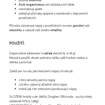
posilují
imunitu
čistí organismus
od nežádoucích látek
normalizují apetit
potlačují příznaky spojené s nevolností v dopravních
prostředcích.
Přírodní zázvorový nápoj z prvotřídních surovin
posilní
vaši
imunitu
a nabudí vaši životní
vitalitu.
POUŽITÍ:
Doporučené dávkování:
1 sáček
denně (tj. 1x 18 g).
Návod k použití: obsah jednoho sáčku zalít horkou vodou a
zlehka zamíchat.
Záleží jen na vás, jak intenzivní nápoj chcete pít:
2 litry lahodný jemný nápoj
1,25 litru výborný středně silný nápoj
méně jak 1 litr intenzivní povzbuzující nápoj.
SLOŽENÍ: hnědý cukr (89%) Zingiber Officinale - suchý mletý
oddenek (11% tj. 1,98g).