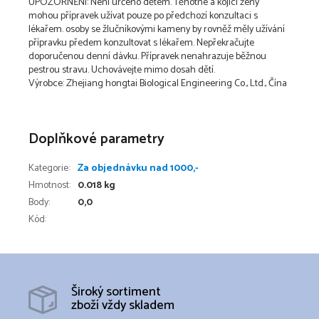
UPOZORNĚNÍ: Není určeno dětem. Těhotné a kojící ženy
mohou přípravek užívat pouze po předchozí konzultaci s
lékařem. osoby se žlučníkovými kameny by rovněž měly užívání
přípravku předem konzultovat s lékařem. Nepřekračujte
doporučenou denní dávku. Přípravek nenahrazuje běžnou
pestrou stravu. Uchovávejte mimo dosah dětí.
Výrobce: Zhejiang hongtai Biological Engineering Co., Ltd., Čína
Doplňkové parametry
Kategorie
:
Za objednávku nad 1000,-
Hmotnost
:
0.018 kg
Body
:
0,0
Kód:
Široký sortiment
zboží vždy skladem