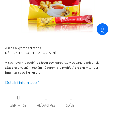
–
98
%
Akce do vyprodání zásob.
DÁREK NELZE KOUPIT SAMOSTATNĚ
V sychravém období je
zázvorový nápoj,
který obsahuje oddenek
zázvoru
, vhodným teplým nápojem pro prohřátí
organismu.
Posilní
imunitu
a dodá
energii.
Detailní informace
ZEPTAT SE
HLÍDACÍ PES
SDÍLET