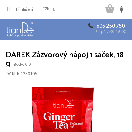
Přejít
Náku
na
CZK
Přihlášení
obsah
košík
605 250 750
Po-pá 7:30-16:00
DÁREK Zázvorový nápoj 1 sáček, 18
g
Body: 0,0
DAREK 1280105