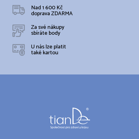
Nad 1 600 Kč
doprava ZDARMA
Za své nákupy
sbíráte body
U nás lze platit
také kartou
Z
á
p
a
t
í