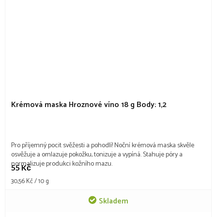
Krémová maska Hroznové víno 18 g
Body: 1,2
Pro příjemný pocit svěžesti a pohodlí! Noční krémová maska skvěle
osvěžuje a omlazuje pokožku, tonizuje a vypíná. Stahuje póry a
normalizuje produkci kožního mazu.
55 Kč
Měrná
30,56 Kč / 10 g
cena:
Skladem