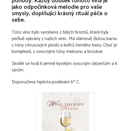
pohody. Každý doušek tohoto vína je
jako odpočinková melodie pro vaše
smysly, doplňující krásný rituál péče o
sebe.
Toto víno bylo vyrobeno z bílých hroznů, které byly
pečlivě vybrány z našich vinic. Má slámově žlutou barvu
s tóny citrusových plodů a květů černého bezu.
Chuť je
komplexní, s ovocnými tóny melounu a broskve.
Skvělé se hodí
k jemně kyselým ovocným dezertům a
k
sýrům.
Doporučena teplota podávání 6º C.