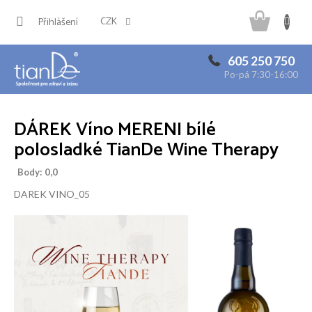
Přejít
Náku
na
CZK
Přihlášení
obsah
košík
605 250 750
Po-pá 7:30-16:00
DÁREK Víno MERENI bílé
polosladké TianDe Wine Therapy
Body: 0,0
DAREK VINO_05