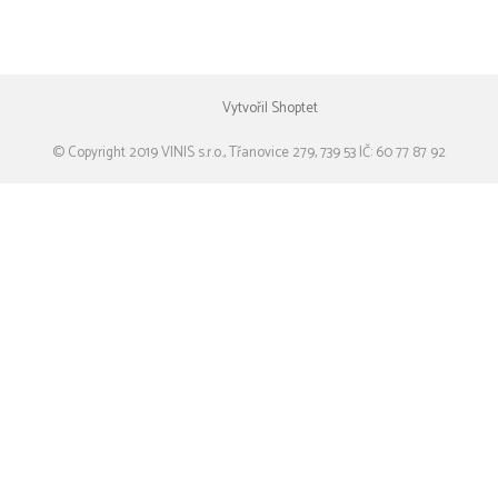
Vytvořil Shoptet
© Copyright 2019 VINIS s.r.o., Třanovice 279, 739 53 IČ: 60 77 87 92