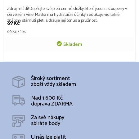
Zdroj mládí! Dopřejte své pleti cenné složky, které jsou zastoupeny v
červeném víně. Maska má hydratační účinky, redukuje viditelné
známky stárnutí pleti, udržuje její tonus a pružnost.
69 Kč
Měrná
69 Kč / 1 ks
cena:
Skladem
Široký sortiment
zboží vždy skladem
Nad 1 600 Kč
doprava ZDARMA
Za své nákupy
sbíráte body
U nás lze platit