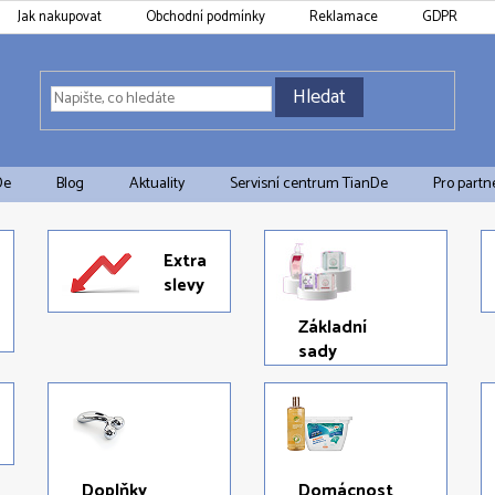
Jak nakupovat
Obchodní podmínky
Reklamace
GDPR
Hledat
De
Blog
Aktuality
Servisní centrum TianDe
Pro partn
Extra
slevy
Základní
sady
Doplňky
Domácnost