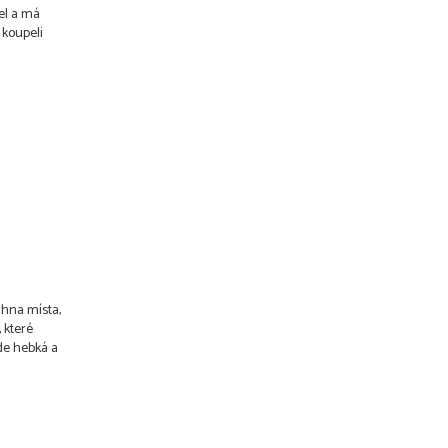
el a má
 koupeli
chna místa,
 které
de hebká a