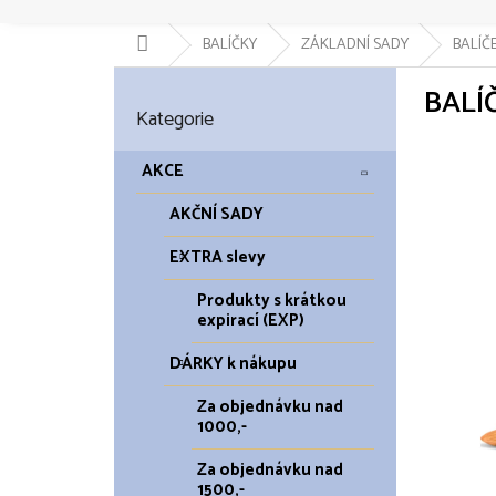
Domů
BALÍČKY
ZÁKLADNÍ SADY
BALÍČE
P
BALÍČ
o
Přeskočit
Kategorie
kategorie
s
t
r
AKCE
a
AKČNÍ SADY
n
n
EXTRA slevy
í
p
Produkty s krátkou
a
expirací (EXP)
n
DÁRKY k nákupu
e
l
Za objednávku nad
1000,-
Za objednávku nad
1500,-