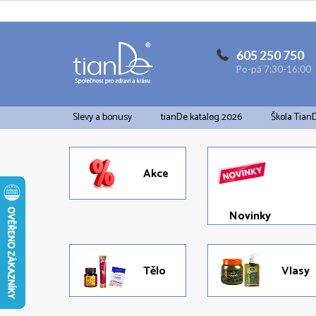
Přejít
na
obsah
605 250 750
Po-pá 7:30-16:00
Slevy a bonusy
tianDe katalog 2026
Škola Tian
Akce
Novinky
Tělo
Vlasy