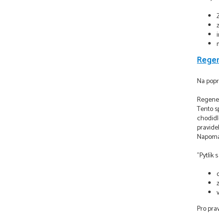
Regen
Na popr
Regener
Tento s
chodidle
pravidel
Napomáh
"Pytlík
Pro pra