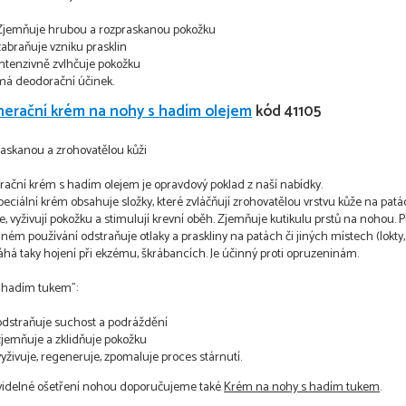
Zjemňuje hrubou a rozpraskanou pokožku
zabraňuje vzniku prasklin
intenzivně zvlhčuje pokožku
má deodorační účinek.
erační krém na nohy s hadím olejem
kód 41105
askanou a zrohovatělou kůži
ační krém s hadím olejem je opravdový poklad z naší nabídky.
peciální krém obsahuje složky, které zvláčňují zrohovatělou vrstvu kůže na patá
, vyživují pokožku a stimulují krevní oběh. Zjemňuje kutikulu prstů na nohou. P
ném používání odstraňuje otlaky a praskliny na patách či jiných místech (lokty,
á taky hojení při ekzému, škrábancích. Je účinný proti opruzeninám.
 s hadím tukem":
odstraňuje suchost a podráždění
zjemňuje a zklidňuje pokožku
vyživuje, regeneruje, zpomaluje proces stárnutí.
videlné ošetření nohou doporučujeme také
Krém na nohy s hadím tukem
.