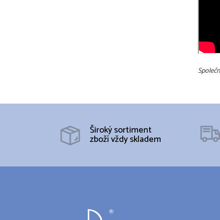
Společn
Široký sortiment
zboží vždy skladem
Z
á
p
a
t