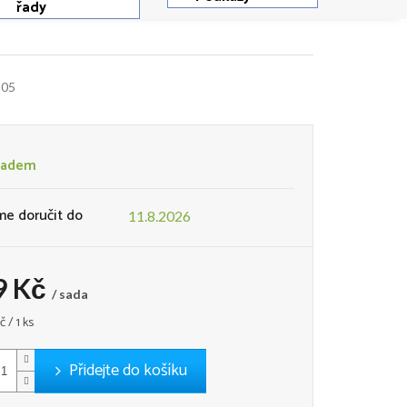
řady
105
ladem
e doručit do
11.8.2026
9 Kč
/ sada
č / 1 ks
Přidejte do košíku