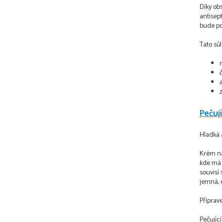
Díky ob
antisep
bude po
Tato sůl
Pečuj
Hladká 
Krém na
kde má 
souvisí
jemná, 
Příprave
Pečujíc