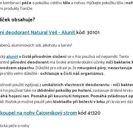
 je kombinací
péče
o pokožku celého
těla
a nohou. Hýčkejte pokožku těla i
no
ími produkty TianDe.
líček obsahuje?
dní deodorant Natural Veil - Alunit
kód: 30101
benů, aluminiových soli, alkoholu a barviv!
ický
alunit
v čistě přírodním složení
se v Asii používá od nepaměti. Tento
centně
přírodní deodorant
má široké antimikrobiální účinky,
ničí bakterie 
ůvodcem zápachu.
Důležité pro zdraví je, že
neucpává póry, nezastavuje
 pro tělo velmi důležité -
ochlazuje a čistí náš organizmus.
žností použití vyplývají z
unikátních vlastností deodorantu - ničí bakteri
é ho používat také na
zklidnění pokožky po holení,
zastavuje drobné krvác
há hojení ran.
Pomáhá při kousnutí hmyzem.
Pomáhá zvládnout op
s).
Roztok je možné použít jako
kloktadlo při bolesti v krku
, při krvácení dás
 koupel na nohy Čajovníkový strom
kód 41320
tická péče o nohy