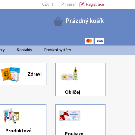
Informační oznámení k EET
CZK
Cookies
Přihlášení
Doprava a platba
Registrace
Pravid
Nákupní
Prázdný košík
košík
ery
Kontakty
Provizní systém
Zdraví
Obličej
Produktové
Poukazy