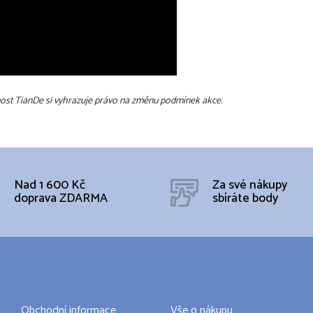
ost TianDe si vyhrazuje právo na změnu podmínek akce.
Nad 1 600 Kč
Za své nákupy
doprava ZDARMA
sbíráte body
Obchodní informace
Vše o nákupu