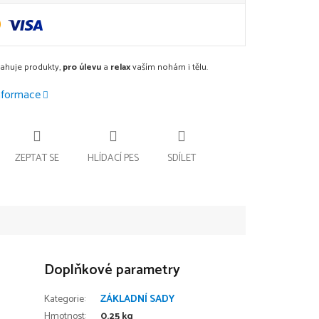
sahuje produkty,
pro úlevu
a
relax
vaším nohám i tělu.
informace
ZEPTAT SE
HLÍDACÍ PES
SDÍLET
Doplňkové parametry
Kategorie
:
ZÁKLADNÍ SADY
Hmotnost
:
0.25 kg