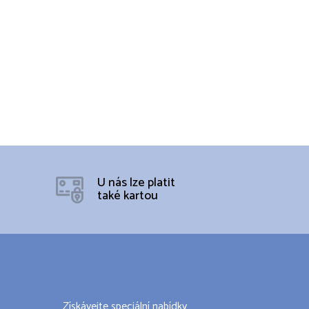
U nás lze platit
také kartou
Získávejte speciální nabídky