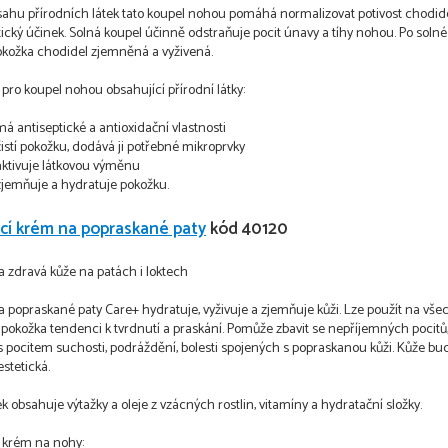
sahu přírodních látek tato koupel nohou pomáhá normalizovat potivost chodid
tický účinek. Solná koupel účinně odstraňuje pocit únavy a tíhy nohou. Po solné
kožka chodidel zjemněná a vyživená.
 pro koupel nohou obsahující přírodní látky:
má antiseptické a antioxidační vlastnosti
čistí pokožku, dodává ji potřebné mikroprvky
aktivuje látkovou výměnu
zjemňuje a hydratuje pokožku.
ící krém na popraskané paty
kód 40120
a zdravá kůže na patách i loktech
 popraskané paty Care+ hydratuje, vyživuje a zjemňuje kůži. Lze použít na vše
pokožka tendenci k tvrdnutí a praskání. Pomůže zbavit se nepříjemných pocitů,
 s pocitem suchosti, podráždění, bolesti spojených s popraskanou kůži. Kůže bu
estetická.
k obsahuje výtažky a oleje z vzácných rostlin, vitamíny a hydratační složky.
í krém na nohy: