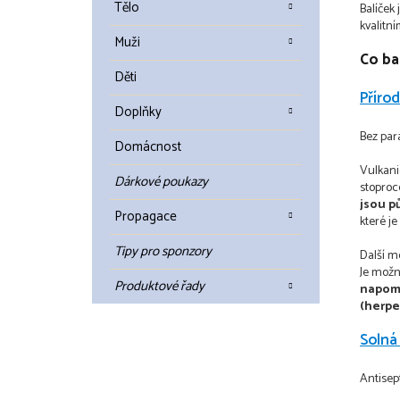
Tělo
Balíček
kvalitn
Muži
Co ba
Děti
Příro
Doplňky
Bez para
Domácnost
Vulkan
Dárkové poukazy
stopro
jsou p
Propagace
které je
Tipy pro sponzory
Další mo
Je možn
Produktové řady
napomá
(herpe
Solná
Antisep