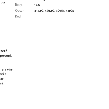
hou
Body
:
17,0
Obsah
:
41320, 40120, 30101, 41105
Kód:
které
 pocení,
e a víry.
ení a
ar
ní.