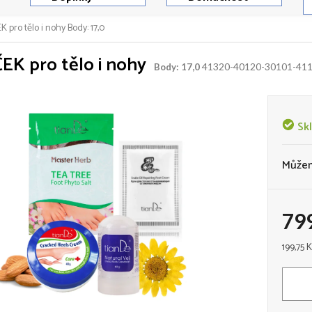
K pro tělo i nohy
Body: 17,0
EK pro tělo i nohy
41320-40120-30101-41
Body: 17,0
Sk
Můžem
79
Měrná
199,75 K
cena: