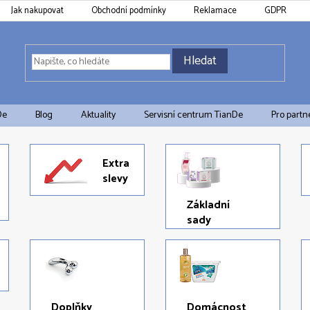
Jak nakupovat
Obchodní podmínky
Reklamace
GDPR
Hledat
De
Blog
Aktuality
Servisní centrum TianDe
Pro partn
Extra
slevy
Základní
sady
Doplňky
Domácnost