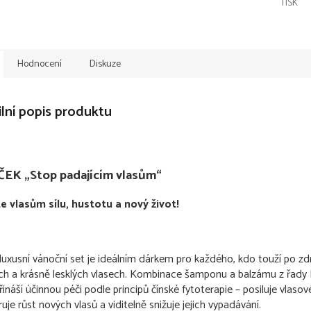
TISK
Hodnocení
Diskuze
lní popis produktu
EK „Stop padajícím vlasům“
e vlasům sílu, hustotu a nový život!
luxusní vánoční set je ideálním dárkem pro každého, kdo touží po zdr
ších a krásně lesklých vlasech. Kombinace šamponu a balzámu z řady
ináší účinnou péči podle principů čínské fytoterapie – posiluje vlasov
je růst nových vlasů a viditelně snižuje jejich vypadávání.