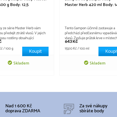
500 g
Body: 12,5
Master Herb 420 ml
Body: 1
ky ze série Master Herb vám
Tento šampon účinně zastavuje a
 předejít ztrátě vlasů. V jejich
předchází předčasnému vypadává
jsou rostliny obsahující
vlasů. Zvyšuje průtok krve v místec
č
643 Kč
rogeny, které mají schopnost
vypadávání vlasů a obnovuje miner
 atrofii vlasových cibulek a
a vitamínovou rovnováhu. Posiluje
Měrná
Kč / 100 g
153,10 Kč / 100 ml
Koupit
Koupi
t růst vlasů. Posilují
cena:
kořínky a modeluje poškozenou
rkulaci a výměnné procesy v
vlasovou kutikulu.
Skladem
Skladem
 hlavy, čímž zamezují padání
.
Nad 1 600 Kč
Za své nákupy
doprava ZDARMA
sbíráte body