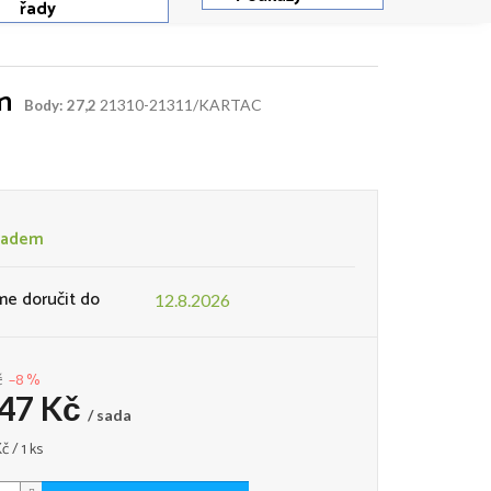
řady
ům
21310-21311/KARTAC
Body: 27,2
ladem
e doručit do
12.8.2026
č
–8 %
147 Kč
/ sada
č / 1 ks