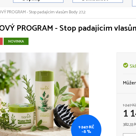
VÝ PROGRAM - Stop padajícím vlasům
Body: 27,2
OVÝ PROGRAM - Stop padajícím vlas
NOVINKA
Sk
Můžem
1 247 K
1 
Měrná
382,33 K
1 247 KČ
cena:
–8 %