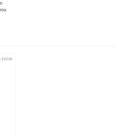
po
obou
:
21310