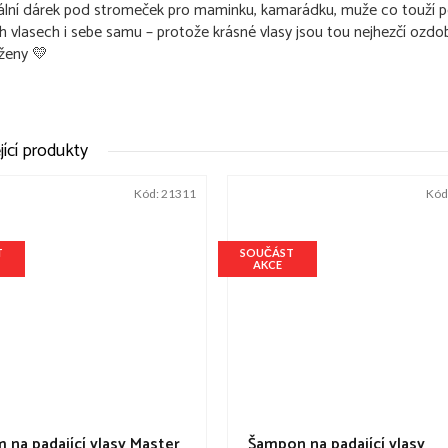
ální dárek pod stromeček pro maminku, kamarádku, muže co touží 
h vlasech i sebe samu – protože krásné vlasy jsou tou nejhezčí ozd
ženy 💛
jící produkty
Kód:
21311
Kód
T
SOUČÁST
AKCE
 na padající vlasy Master
Šampon na padající vlasy