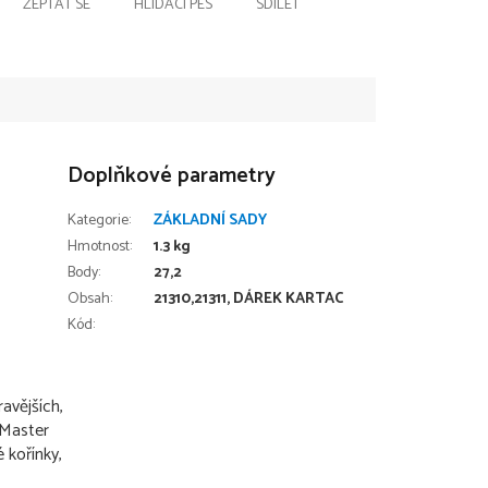
ZEPTAT SE
HLÍDACÍ PES
SDÍLET
Doplňkové parametry
Kategorie
:
ZÁKLADNÍ SADY
Hmotnost
:
1.3 kg
Body
:
27,2
Obsah
:
21310,21311, DÁREK KARTAC
Kód:
avějších,
 Master
é kořínky,