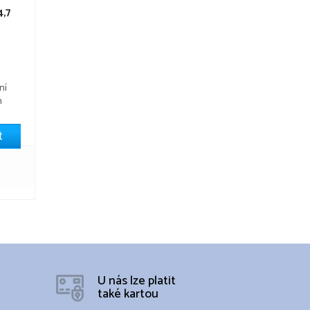
4,7
ní
h
ální
t
U nás lze platit
také kartou