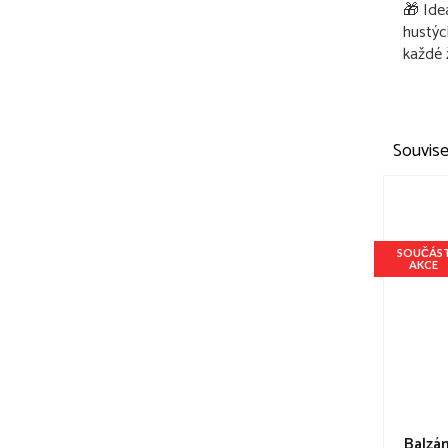
🎁 Ide
hustýc
každé 
Souvise
SOUČÁS
AKCE
Balzám