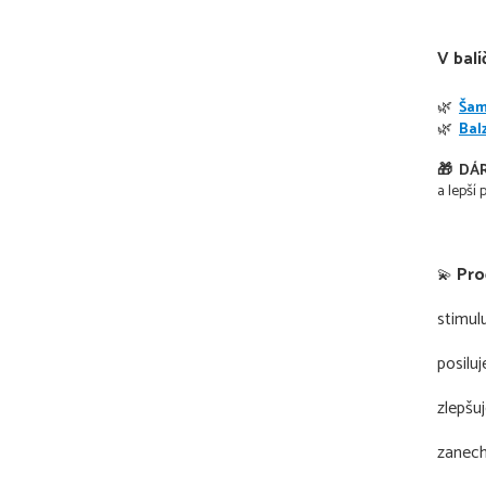
V balí
🌿
Šam
🌿
Bal
🎁 DÁR
a lepší 
Proč
💫
stimul
posilu
zlepšuj
zanech