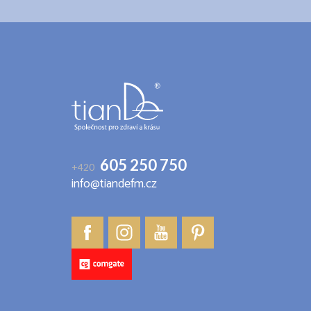
Z
á
p
a
t
í
605 250 750
+420
info@tiandefm.cz