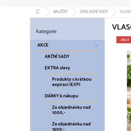
Domů
BALÍČKY
ZÁKLADNÍ SADY
VLASO
P
VLAS
o
Přeskočit
Kategorie
kategorie
s
t
AKCE
r
AKCE
a
AKČNÍ SADY
n
n
EXTRA slevy
í
p
Produkty s krátkou
a
expirací (EXP)
n
DÁRKY k nákupu
e
l
Za objednávku nad
1000,-
Za objednávku nad
1500,-