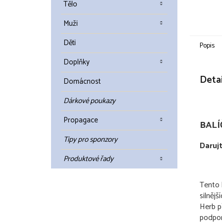
Tělo
Muži
Děti
Popis
Doplňky
Detai
Domácnost
Dárkové poukazy
Propagace
BALÍČ
Tipy pro sponzory
Darujt
Produktové řady
Tento 
silněj
Herb př
podporu