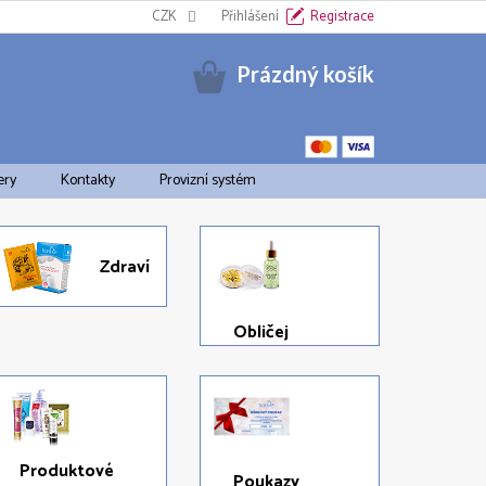
Informační oznámení k EET
CZK
Cookies
Přihlášení
Doprava a platba
Registrace
Pravid
Nákupní
Prázdný košík
košík
ery
Kontakty
Provizní systém
Zdraví
Obličej
Produktové
Poukazy