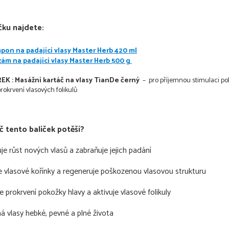
čku najdete:
pon na padající vlasy Master Herb 420 ml
zám na padající vlasy Master Herb 500 g
EK : Masážní kartáč na vlasy TianDe černý
– pro příjemnou stimulaci po
prokrvení vlasových folikulů
 tento balíček potěší?
uje růst nových vlasů a zabraňuje jejich padání
je vlasové kořínky a regeneruje poškozenou vlasovou strukturu
e prokrvení pokožky hlavy a aktivuje vlasové folikuly
á vlasy hebké, pevné a plné života