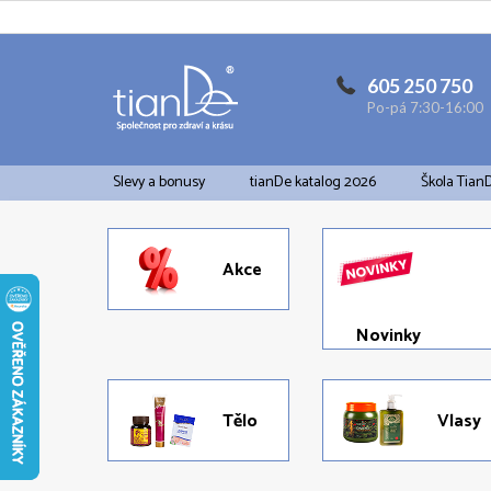
Přejít
na
obsah
605 250 750
Po-pá 7:30-16:00
Slevy a bonusy
tianDe katalog 2026
Škola Tian
Akce
Novinky
Tělo
Vlasy