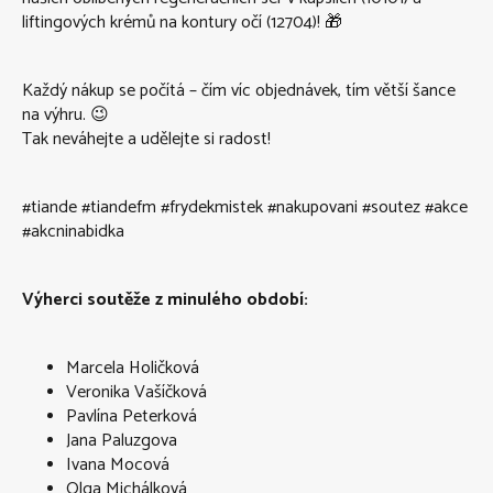
liftingových krémů na kontury očí (12704)! 🎁
Každý nákup se počítá – čím víc objednávek, tím větší šance
na výhru. 😉
Tak neváhejte a udělejte si radost!
#tiande #tiandefm #frydekmistek #nakupovani #soutez #akce
#akcninabidka
Výherci soutěže z minulého období:
Marcela Holičková
Veronika Vašíčková
Pavlína Peterková
Jana Paluzgova
Ivana Mocová
Olga Michálková