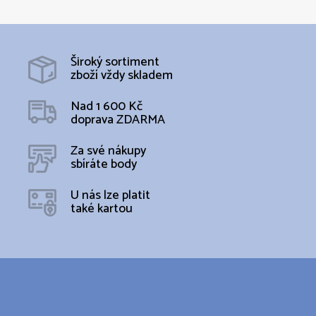
Široký sortiment
zboží vždy skladem
Nad 1 600 Kč
doprava ZDARMA
Za své nákupy
sbíráte body
U nás lze platit
také kartou
Z
á
p