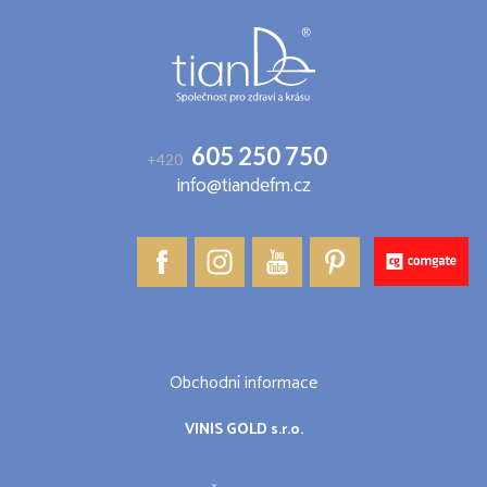
a
t
í
605 250 750
+420
info@tiandefm.cz
Obchodní informace
VINIS GOLD s.r.o.