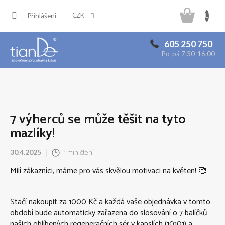
Přejít
Náku
na
CZK
Přihlášení
obsah
košík
605 250 750
Po-pá 7:30-16:00
7 výherců se může těšit na tyto
mazlíky!
1 min čtení
30.4.2025
Milí zákazníci, máme pro vás skvělou motivaci na květen! 🥰
Stačí nakoupit za 1000 Kč a každá vaše objednávka v tomto
období bude automaticky zařazena do slosování o 7 balíčků
našich oblíbených regeneračních sér v kapslích (10101) a