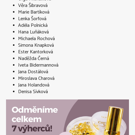
Věra Šibravová
Marie Bartíková
Lenka Šorfová
Adéla Polnická
Hana Luňáková
Michaela Rochová
Simona Knapková
Ester Kantorková
Naděžda Černá
Iveta Bidermannová
Jana Dostálová
Miroslava Charová
Jana Holandová
Denisa Sívková