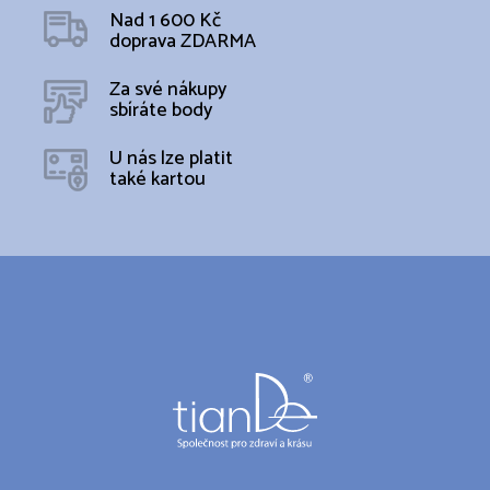
Nad 1 600 Kč
doprava ZDARMA
Za své nákupy
sbíráte body
U nás lze platit
také kartou
Z
á
p
a
t
í