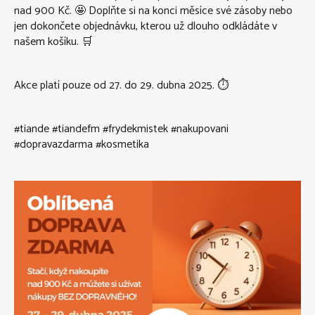
nad 900 Kč. 🤩 Doplňte si na konci měsíce své zásoby nebo
jen dokončete objednávku, kterou už dlouho odkládáte v
našem košíku. 🛒
Akce platí pouze od 27. do 29. dubna 2025. ⏱️
#tiande #tiandefm #frydekmistek #nakupovani
#dopravazdarma #kosmetika