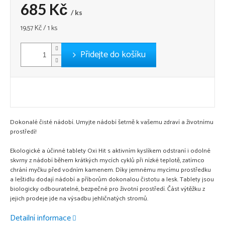
685 Kč
/ ks
Měrná
19,57 Kč / 1 ks
cena:
Přidejte do košíku
Dokonalé čisté nádobí. Umyjte nádobí šetrně k vašemu zdraví a životnímu
prostředí!
Ekologické a účinné tablety Oxi Hit s aktivním kyslíkem odstraní i odolné
skvrny z nádobí během krátkých mycích cyklů při nízké teplotě, zatímco
chrání myčku před vodním kamenem. Díky jemnému mycímu prostředku
a leštidlu dodají nádobí a příborům dokonalou čistotu a lesk. Tablety jsou
biologicky odbouratelné, bezpečné pro životní prostředí. Část výtěžku z
jejich prodeje jde na výsadbu jehličnatých stromů.
Detailní informace