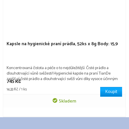
Kapsle na hygienické praní prádla, 52ks x 8g
Body: 15,9
Koncentrovaná čistota a péče o to nejdůležitější. Čisté prádlo a
dlouhotrvající vůně svěžesti! Hygienické kapsle na praní TianDe
zajišťují čisté prádlo a dlouhotrvající svěží vůni díky vysoce účinným
745 Kč
enzymům, které odstraňují nečistoty již při nízkých teplotách. Jsou
Měrná
14,33 Kč / 1 ks
vhodné pro všechny...
Koupit
cena:
Skladem