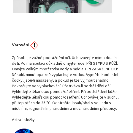
Varování
Způsobuje vážné podráždění očí. Uchovávejte mimo dosah
dětí. Po manipulaci důkladně
omyjte ruce. PŘI STYKU S KŮŽÍ:
Omyjte velkým množstvím vody a mýdla. PŘI
ZASAŽENÍ OČÍ:
Několik minut opatrně vyplachujte vodou. Vyjměte kontaktní
čočky, jsou-li
nasazeny, a pokud je lze vyjmout snadno.
Pokračujte ve vyplachování. Přetrvává-li podráždění
očí:
Vyhledejte lékařskou pomoc/ošetření. Při podráždění kůže:
Vyhledejte lékařskou
pomoc/ošetření. Uchovávejte v suchu,
při teplotách do 35 °C. Odstraňte bsah/obal v souladu
s
místními, regionálním, národními a mezinárodními předpisy.
Aktivní složky: