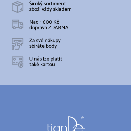
Široký sortiment
zboží vždy skladem
Nad 1 600 Kč
doprava ZDARMA
Za své nákupy
sbíráte body
U nás lze platit
také kartou
Z
á
p
a
t
í