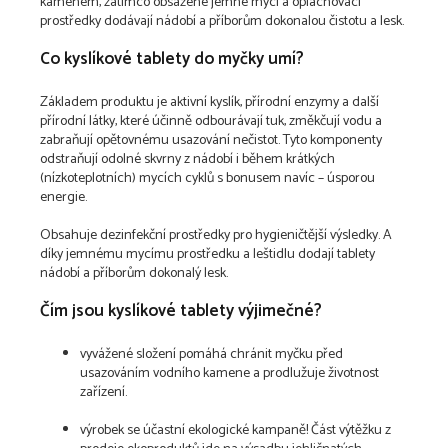
kamenem, zatímco obsažené jemné mycí a oplachovací
prostředky dodávají nádobí a příborům dokonalou čistotu a lesk.
Co kyslíkové tablety do myčky umí?
Základem produktu je aktivní kyslík, přírodní enzymy a další
přírodní látky, které účinně odbourávají tuk, změkčují vodu a
zabraňují opětovnému usazování nečistot. Tyto komponenty
odstraňují odolné skvrny z nádobí i během krátkých
(nízkoteplotních) mycích cyklů s bonusem navíc – úsporou
energie.
Obsahuje dezinfekční prostředky pro hygieničtější výsledky. A
díky jemnému mycímu prostředku a leštidlu dodají tablety
nádobí a příborům dokonalý lesk.
Čím jsou kyslíkové tablety výjimečné?
vyvážené složení pomáhá chránit myčku před
usazováním vodního kamene a prodlužuje životnost
zařízení.
výrobek se účastní ekologické kampaně! Část výtěžku z