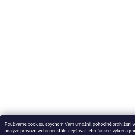
Používáme cookies, abychom Vám umožnili pohodlné prohlížení w
analýze provozu webu neustále zlepšovali jeho funkce, výkon a pou