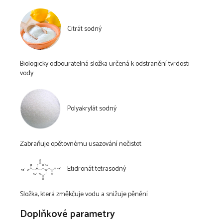
Citrát sodný
Biologicky odbouratelná složka určená k odstranění tvrdosti
vody
Polyakrylát sodný
Zabraňuje opětovnému usazování nečistot
Etidronát tetrasodný
Složka, která změkčuje vodu a snižuje pěnění
Doplňkové parametry