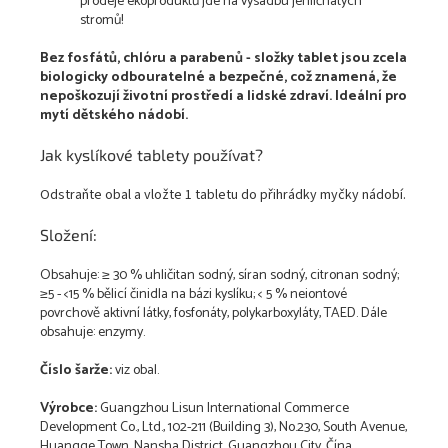
prodeje ekoproduktů jde na výsadbu jehličnatých
stromů!
Bez fosfátů, chlóru a parabenů - složky tablet jsou zcela
biologicky odbouratelné a bezpečné, což znamená, že
nepoškozují životní prostředí a lidské zdraví. Ideální pro
mytí dětského nádobí.
Jak kyslíkové tablety používat?
Odstraňte obal a vložte 1 tabletu do přihrádky myčky nádobí.
Složení:
Obsahuje: ≥ 30 % uhličitan sodný, síran sodný, citronan sodný;
≥5 - <15 % bělicí činidla na bázi kyslíku; < 5 % neiontové
povrchově aktivní látky, fosfonáty, polykarboxyláty, TAED. Dále
obsahuje: enzymy.
Číslo šarže:
viz obal.
Výrobce
:
Guangzhou Lisun International Commerce
Development Co., Ltd., 102-211 (Building 3), No.230, South Avenue,
Huangge Town, Nansha District, Guangzhou City, Čína