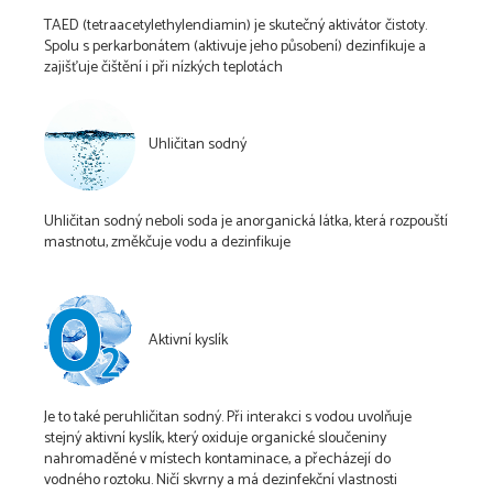
TAED (tetraacetylethylendiamin) je skutečný aktivátor čistoty.
Spolu s perkarbonátem (aktivuje jeho působení) dezinfikuje a
zajišťuje čištění i při nízkých teplotách
Uhličitan sodný
Uhličitan sodný neboli soda je anorganická látka, která rozpouští
mastnotu, změkčuje vodu a dezinfikuje
Aktivní kyslík
Je to také peruhličitan sodný. Při interakci s vodou uvolňuje
stejný aktivní kyslík, který oxiduje organické sloučeniny
nahromaděné v místech kontaminace, a přecházejí do
vodného roztoku. Ničí skvrny a má dezinfekční vlastnosti