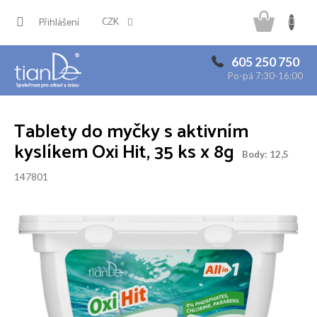
Přejít
Náku
na
CZK
Přihlášení
obsah
košík
605 250 750
Po-pá 7:30-16:00
Tablety do myčky s aktivním
kyslíkem Oxi Hit, 35 ks x 8g
Body: 12,5
147801