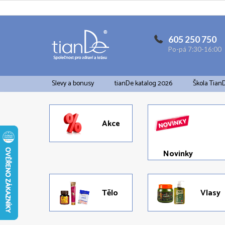
Přejít
na
obsah
605 250 750
Po-pá 7:30-16:00
Slevy a bonusy
tianDe katalog 2026
Škola Tian
Akce
Novinky
Tělo
Vlasy