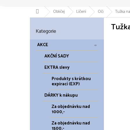
Domů
Obličej
Líčení
Oči
Tužka na 
P
Tužka
o
Přeskočit
Kategorie
kategorie
s
t
r
AKCE
a
AKČNÍ SADY
n
n
EXTRA slevy
í
p
Produkty s krátkou
a
expirací (EXP)
n
DÁRKY k nákupu
e
l
Za objednávku nad
1000,-
Za objednávku nad
1500,-