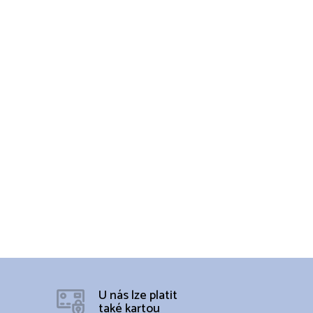
U nás lze platit
také kartou