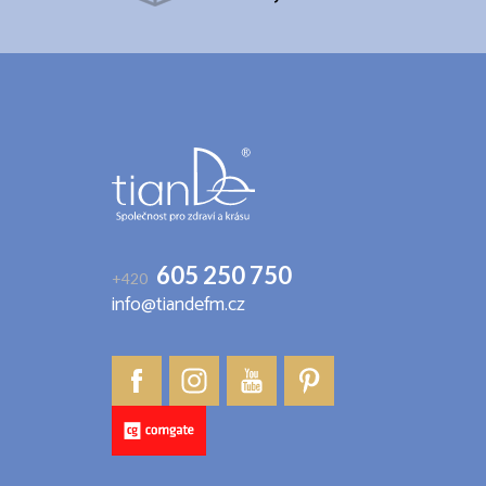
Z
á
p
a
t
í
605 250 750
+420
info@tiandefm.cz