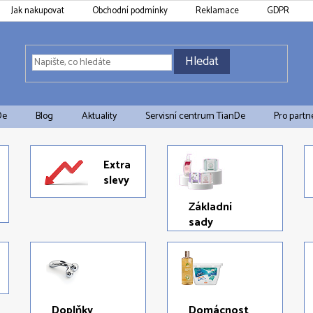
Jak nakupovat
Obchodní podmínky
Reklamace
GDPR
Hledat
De
Blog
Aktuality
Servisní centrum TianDe
Pro partn
Extra
slevy
Základní
sady
Doplňky
Domácnost