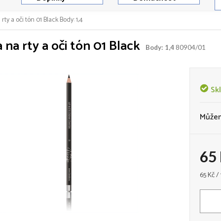
rty a oči tón 01 Black
Body: 1,4
 na rty a oči tón 01 Black
80904/01
Body: 1,4
Sk
Můžem
65
Měrná
65 Kč / 
cena: