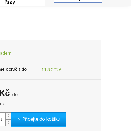
řady
ladem
e doručit do
11.8.2026
 Kč
/ ks
1 ks
Přidejte do košíku