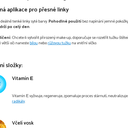
á aplikace pro přesné linky
ideálně tenké linky syté barvy.
Pohodlné použití
bez napínání jemné pokožky o
 drží po celý den
.
líčení:
Chcete-li vytvořit přirozený make-up, doporučuje se rozetřít tužku štět
ě větší oči naneste
bílou
nebo
růžovou tužku
na vnitřní víčko.
ní složky:
Vitamín Е
Vitamín Е vyživuje, regeneruje, zpomaluje proces stárnutí, neutralizuj
radikály
.
Včelí vosk