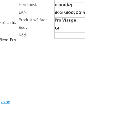
Hmotnost
:
0.006 kg
EAN
:
6921560070019
Produktová řada
:
Pro Visage
či a rtů,
Body
:
1,4
Kód:
ečkem. Pro
e
volné