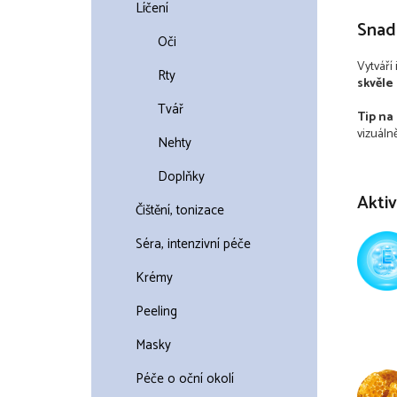
Líčení
Snadn
Oči
Vytváří 
Rty
skvěle
Tvář
Tip na 
vizuáln
Nehty
Doplňky
Aktiv
Čištění, tonizace
Séra, intenzivní péče
Krémy
Peeling
Masky
Péče o oční okolí