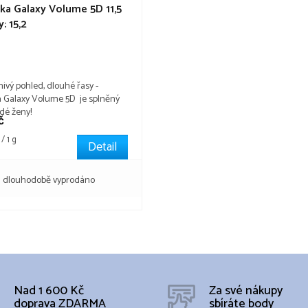
ka Galaxy Volume 5D 11,5
: 15,2
vý pohled, dlouhé řasy -
 Galaxy Volume 5D je splněný
dé ženy!
č
/ 1 g
Detail
dlouhodobě vyprodáno
Nad 1 600 Kč
Za své nákupy
doprava ZDARMA
sbíráte body