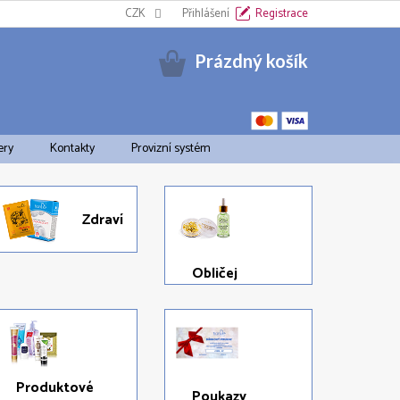
Informační oznámení k EET
CZK
Cookies
Přihlášení
Doprava a platba
Registrace
Pravid
Nákupní
Prázdný košík
košík
ery
Kontakty
Provizní systém
Zdraví
Obličej
Produktové
Poukazy