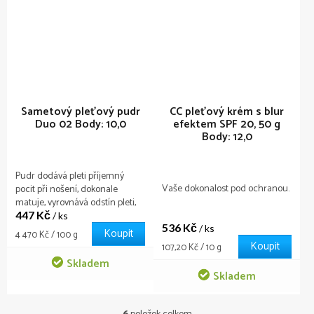
Sametový pleťový pudr
CC pleťový krém s blur
Duo 02
Body: 10,0
efektem SPF 20, 50 g
Body: 12,0
Pudr dodává pleti příjemný
Vaše dokonalost pod ochranou.
pocit při nošení, dokonale
matuje, vyrovnává odstín pleti,
447 Kč
šetrně a jemně pečuje o vaši
/ ks
536 Kč
pleť. Sada obsahuje praktickou
/ ks
Koupit
Měrná
4 470 Kč / 100 g
houbičku a zrcátko, díky kterým
Koupit
cena:
Měrná
107,20 Kč / 10 g
si můžete upravit make-up
cena:
Skladem
kdykoli a kdekoli.
Skladem