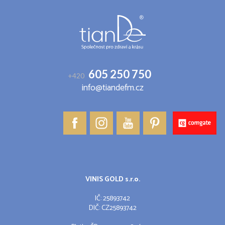
t
í
605 250 750
+420
info@tiandefm.cz
VINIS GOLD s.r.o.
IČ: 25893742
DIČ: CZ25893742