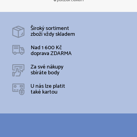
6
položek celkem
O
v
l
á
d
Široký sortiment
a
zboží vždy skladem
c
í
Nad 1 600 Kč
p
doprava ZDARMA
r
v
k
Za své nákupy
y
sbíráte body
v
ý
U nás lze platit
p
také kartou
i
s
u
Z
á
p
a