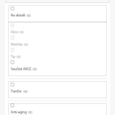
o
d
u
Na skladě
5
k
t
ů
Akce
0
Novinka
0
Tip
0
Součást AKCE
1
TianDe
6
Anti-aging
2