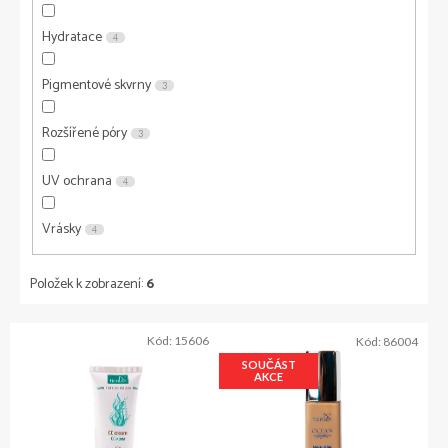
Hydratace
4
Pigmentové skvrny
3
Rozšířené póry
3
UV ochrana
4
Vrásky
4
Položek k zobrazení:
6
V
Kód:
15606
Kód:
86004
ý
SOUČÁST
p
AKCE
i
s
p