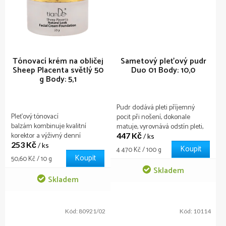
Tónovací krém na obličej
Sametový pleťový pudr
Sheep Placenta světlý 50
Duo 01
Body: 10,0
g
Body: 5,1
Pudr dodává pleti příjemný
Pleťový tónovací
pocit při nošení, dokonale
balzám kombinuje kvalitní
matuje, vyrovnává odstín pleti,
korektor a výživný denní
447 Kč
šetrně a jemně pečuje o vaši
/ ks
253 Kč
krém. Je obdobou populárních
pleť. Sada obsahuje praktickou
/ ks
Koupit
Měrná
4 470 Kč / 100 g
BB krémů. Světlejší odstín.
houbičku a zrcátko, díky kterým
Koupit
cena:
Měrná
50,60 Kč / 10 g
si můžete upravit make-up
cena:
Skladem
kdykoli a kdekoli.
Skladem
Kód:
80921/02
Kód:
10114