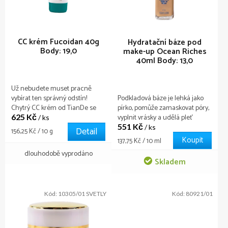
r
o
d
u
CC krém Fucoidan 40g
Hydratační báze pod
Body: 19,0
make-up Ocean Riches
k
40ml
Body: 13,0
t
ů
Už nebudete muset pracně
vybírat ten správný odstín!
Podkladová báze je lehká jako
Chytrý CC krém od TianDe se
pírko, pomůže zamaskovat póry,
625 Kč
dokonale přizpůsobí barvě vaší
vyplnit vrásky a udělá pleť
/ ks
pleti. Navíc vyrovnává tón pleti,
551 Kč
hedvábnou a dokonale hladkou.
/ ks
Detail
Měrná
156,25 Kč / 10 g
kryje zarudnutí, zvětšené póry,
Teď bude vaše pleť jako z
Koupit
cena:
Měrná
137,75 Kč / 10 ml
pigmentaci a další nedostatky.
obálek nejlepších módních
cena:
dlouhodobě vyprodáno
Pleť účinně hydratuje. Díky
časopisů!
Skladem
fukóze a dalším aktivním
složkám také účinně omlazuje.
Kód:
10305/01 SVETLY
Kód:
80921/01