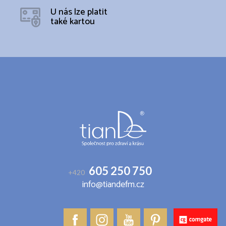
U nás lze platit
také kartou
Z
á
p
a
t
í
605 250 750
+420
info@tiandefm.cz