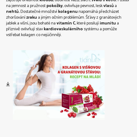
zajišťuje ohebnost
kloubů
, odolnost vazů, šlach,
svalů
a
kostí.
Působí
na jemnost a pružnost
pokožky
, ovlivňuje pevnost, lesk
vlasů
a
nehtů.
Dostatečné množství
kolagenu
napomáhá předcházet
zhoršování
zraku
a jiným očním problémům. Šťávy z granátových
jablek a višní, jsou bohaté na
vitamín C
, které posilují
imunitu
a
příznivě ovlivňují stav
kardiovaskulárního
systému a pomůže
vstřebat kolagen co nejúčinněji.