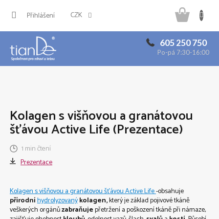
Přejít
Náku
na
CZK
Přihlášení
obsah
košík
605 250 750
Po-pá 7:30-16:00
Kolagen s višňovou a granátovou
šťávou Active Life (Prezentace)
1 min čtení
Prezentace
Kolagen s višňovou a granátovou šťávou Active Life
-obsahuje
přírodní
hydrolyzovaný
kolagen,
který je základ pojivové tkáně
veškerých orgánů
zabraňuje
přetržení a poškození tkáně při námaze,