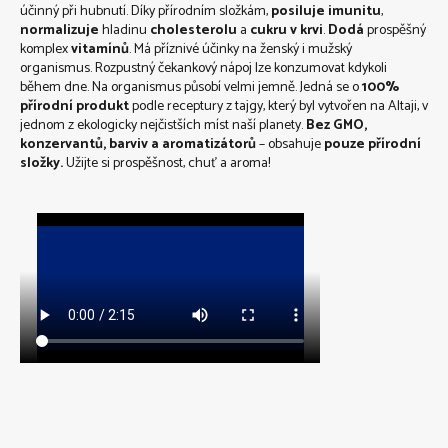
účinný při hubnutí. Díky přírodním složkám,
posiluje imunitu
,
normalizuje
hladinu
cholesterolu
a
cukru v krvi
.
Dodá
prospěšný
komplex
vitamínů
. Má příznivé účinky na ženský i mužský
organismus. Rozpustný čekankový nápoj lze konzumovat kdykoli
během dne. Na organismus působí velmi jemně. Jedná se o
100%
přírodní produkt
podle receptury z tajgy, který byl vytvořen na Altaji, v
jednom z ekologicky nejčistších míst naší planety.
Bez GMO,
konzervantů, barviv a aromatizátorů
– obsahuje
pouze přírodní
složky.
Užijte si prospěšnost, chuť a aroma!