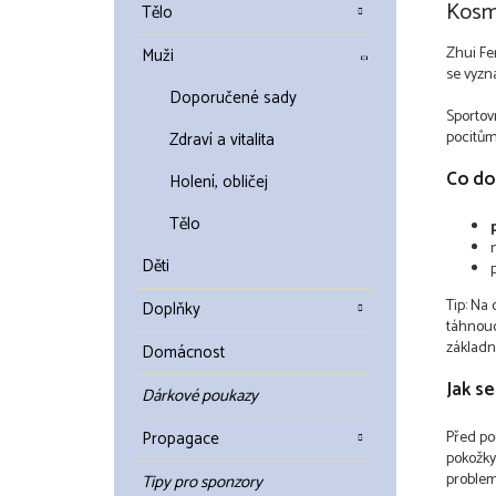
Kosme
Tělo
Zhui Fen
Muži
se vyzn
Doporučené sady
Sportov
pocitům
Zdraví a vitalita
Co dok
Holení, obličej
Tělo
Děti
Tip: Na 
Doplňky
táhnouc
základn
Domácnost
Jak s
Dárkové poukazy
Propagace
Před pou
pokožky
problema
Tipy pro sponzory