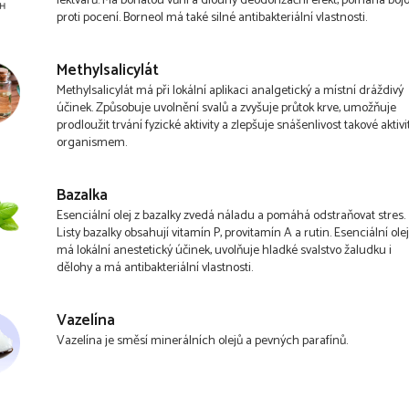
lektvarů. Má bohatou vůni a dlouhý deodorizační efekt, pomáhá boj
proti pocení. Borneol má také silné antibakteriální vlastnosti.
Methylsalicylát
Methylsalicylát má při lokální aplikaci analgetický a místní dráždivý
účinek. Způsobuje uvolnění svalů a zvyšuje průtok krve, umožňuje
prodloužit trvání fyzické aktivity a zlepšuje snášenlivost takové aktivi
organismem.
Bazalka
Esenciální olej z bazalky zvedá náladu a pomáhá odstraňovat stres.
Listy bazalky obsahují vitamín P, provitamín A a rutin. Esenciální ole
má lokální anestetický účinek, uvolňuje hladké svalstvo žaludku i
dělohy a má antibakteriální vlastnosti.
Vazelína
Vazelína je směsí minerálních olejů a pevných parafínů.