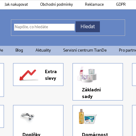
Jak nakupovat
Obchodní podmínky
Reklamace
GDPR
Hledat
De
Blog
Aktuality
Servisní centrum TianDe
Pro partn
Extra
slevy
Základní
sady
Doplňky
Domácnost