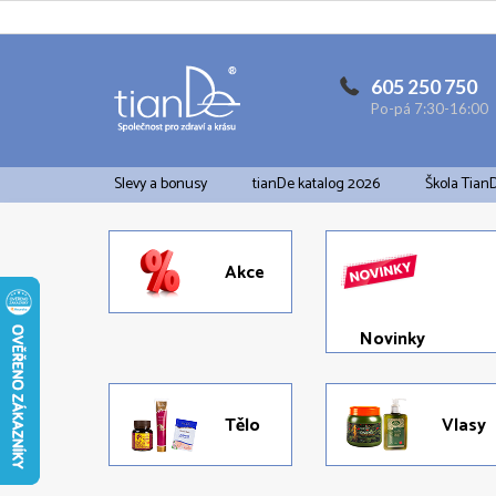
Přejít
na
obsah
605 250 750
Po-pá 7:30-16:00
Slevy a bonusy
tianDe katalog 2026
Škola Tian
Akce
Novinky
Tělo
Vlasy