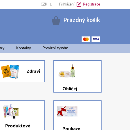
Informační oznámení k EET
CZK
Cookies
Přihlášení
Doprava a platba
Registrace
Pravid
Nákupní
Prázdný košík
košík
ery
Kontakty
Provizní systém
Zdraví
Obličej
Produktové
Poukazy