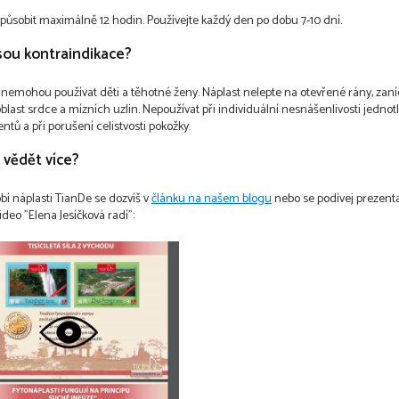
působit maximálně 12 hodin. Používejte každý den po dobu 7-10 dní.
jsou kontraindikace?
 nemohou používat děti a těhotné ženy. Náplast nelepte na otevřené rány, zaní
oblast srdce a mízních uzlin.
Nepoužívat při individuální nesnášenlivosti jednot
ntů a při porušení celistvosti pokožky.
 vědět více?
obí náplasti TianDe se dozvíš v
článku na našem blogu
nebo se podívej prezent
ideo "Elena Jesíčková radí":