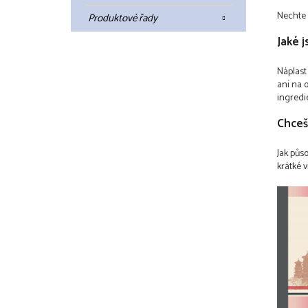
Nechte 
Produktové řady
Jaké 
Náplast
ani na 
ingredie
Chceš
Jak půs
krátké v