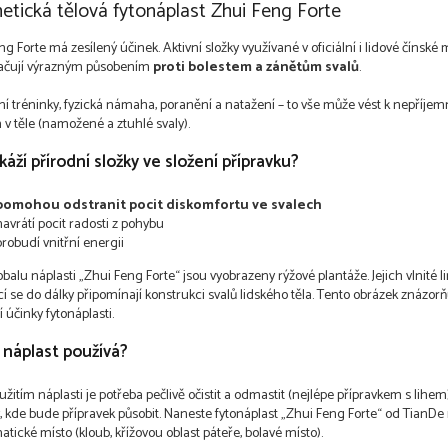
tická tělová fytonáplast Zhui Feng Forte
g Forte má zesílený účinek. Aktivní složky využívané v oficiální i lidové čínské
ačují výrazným působením
proti bolestem a zánětům svalů
.
ní tréninky, fyzická námaha, poranění a natažení – to vše může vést k nepříje
 v těle (namožené a ztuhlé svaly).
áží přírodní složky ve složení přípravku?
pomohou odstranit pocit diskomfortu ve svalech
navrátí pocit radosti z pohybu
probudí vnitřní energii
obalu náplasti „Zhui Feng Forte“ jsou vyobrazeny rýžové plantáže. Jejich vlnité li
í se do dálky připomínají konstrukci svalů lidského těla. Tento obrázek znázorň
í účinky fytonáplasti.
e náplast používá?
žitím náplasti je potřeba pečlivě očistit a odmastit (nejlépe přípravkem s lihem)
, kde bude přípravek působit. Naneste fytonáplast „Zhui Feng Forte“ od TianDe
tické místo (kloub, křížovou oblast páteře, bolavé místo).