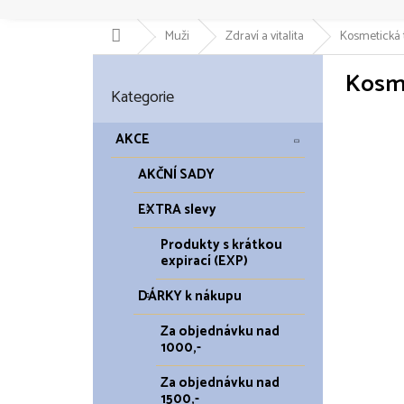
Domů
Muži
Zdraví a vitalita
Kosmetická t
P
Kosme
o
Přeskočit
Kategorie
kategorie
s
t
r
AKCE
a
AKČNÍ SADY
n
n
EXTRA slevy
í
p
Produkty s krátkou
a
expirací (EXP)
n
DÁRKY k nákupu
e
l
Za objednávku nad
1000,-
Za objednávku nad
1500,-