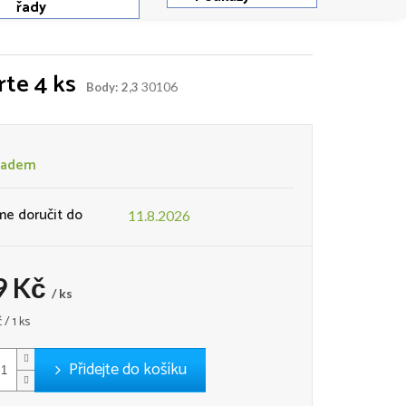
řady
rte 4 ks
30106
Body: 2,3
ladem
e doručit do
11.8.2026
9 Kč
/ ks
 / 1 ks
Přidejte do košíku