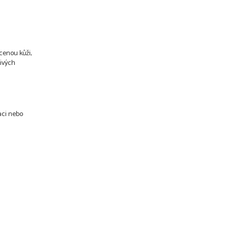
cenou kůži,
livých
aci nebo