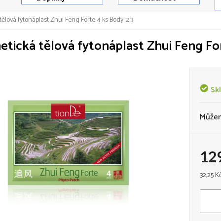
ělová fytonáplast Zhui Feng Forte 4 ks
Body: 2,3
tická tělová fytonáplast Zhui Feng Fo
Sk
Můžem
12
Měrná
32,25 Kč
cena: