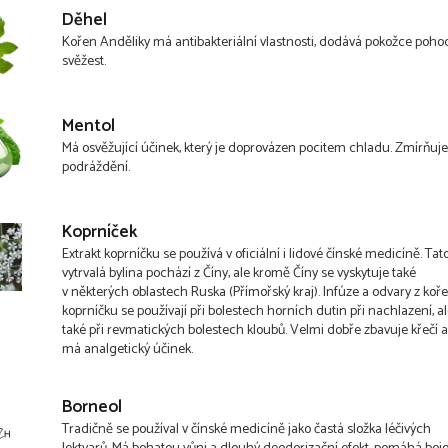
Děhel
Kořen Anděliky má antibakteriální vlastnosti, dodává pokožce pohod
svěžest.
Mentol
Má osvěžující účinek, který je doprovázen pocitem chladu. Zmírňuj
podráždění.
Koprníček
Extrakt koprníčku se používá v oficiální i lidové čínské medicíně. Tat
vytrvalá bylina pochází z Číny, ale kromě Číny se vyskytuje také
v některých oblastech Ruska (Přímořský kraj). Infúze a odvary z koř
koprníčku se používají při bolestech horních dutin při nachlazení, a
také při revmatických bolestech kloubů. Velmi dobře zbavuje křečí 
má analgetický účinek.
Borneol
Tradičně se používal v čínské medicíně jako častá složka léčivých