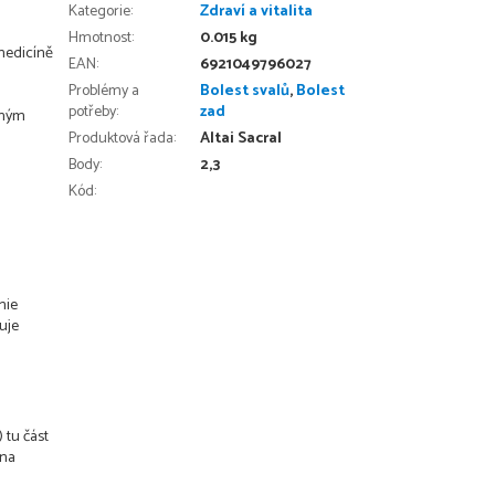
Kategorie
:
Zdraví a vitalita
Hmotnost
:
0.015 kg
 medicíně
EAN
:
6921049796027
Problémy a
Bolest svalů
,
Bolest
potřeby
:
zad
mným
Produktová řada
:
Altai Sacral
Body
:
2,3
Kód:
nie
uje
 tu část
 na