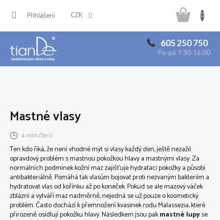
Přejít
Náku
na
CZK
Přihlášení
obsah
košík
605 250 750
Po-pá 7:30-16:00
Mastné vlasy
4 min čtení
Ten kdo říká, že není vhodné mýt si vlasy každý den, ještě nezažil
opravdový problém s mastnou pokožkou hlavy a mastnými vlasy.
Za
normálních podmínek kožní maz zajišťuje hydrataci pokožky a působí
antibakteriálně. Pomáhá tak vlasům bojovat proti nezvaným bakteriím a
hydratovat vlas od kořínku až po koneček. Pokud se ale mazový váček
zblázní a vytváří maz nadměrně, nejedná se už pouze o kosmetický
problém. Často dochází k přemnožení kvasinek rodu Malassezia, které
přirozeně osidlují pokožku hlavy. Následkem jsou pak
mastné lupy
se