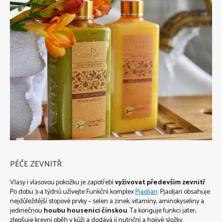
PÉČE ZEVNITŘ
Vlasy i vlasovou pokožku je zapotřebí
vyživovat především zevnitř
.
Po dobu 3-4 týdnů užívejte Funkční komplex
Pjaoljan
. Pjaoljan obsahuje
nejdůležitější stopové prvky – selen a zinek, vitamíny, aminokyseliny a
jedinečnou
houbu housenici čínskou
. Ta koriguje funkci jater,
zlepšuje krevní oběh v kůži a dodává jí nutriční a hojivé složky.