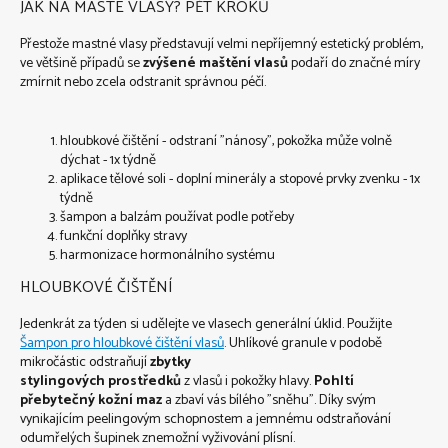
JAK NA MASTÉ VLASY? PĚT KROKŮ
Přestože mastné vlasy představují velmi nepříjemný estetický problém,
ve většině případů se
zvýšené maštění vlasů
podaří do značné míry
zmírnit nebo zcela odstranit správnou péčí.
hloubkové čištění - odstraní "nánosy", pokožka může volně
dýchat - 1x týdně
aplikace tělové soli - doplní minerály a stopové prvky zvenku - 1x
týdně
šampon a balzám používat podle potřeby
funkční doplňky stravy
harmonizace hormonálního systému
HLOUBKOVÉ ČIŠTĚNÍ
Jedenkrát za týden si udělejte ve vlasech generální úklid. Použijte
Šampon pro hloubkové čištění vlasů
. Uhlíkové granule v podobě
mikročástic odstraňují
zbytky
stylingových prostředků
z vlasů i pokožky hlavy.
Pohltí
přebytečný kožní maz
a zbaví vás bílého "sněhu".
Díky svým
vynikajícím peelingovým schopnostem a jemnému odstraňování
odumřelých šupinek znemožní vyživování plísní.