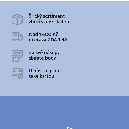
Široký sortiment
zboží vždy skladem
Nad 1 600 Kč
doprava ZDARMA
Za své nákupy
sbíráte body
U nás lze platit
také kartou
Z
á
p
a
t