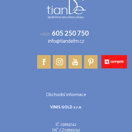
í
605 250 750
+420
info@tiandefm.cz
Obchodní informace
VINIS GOLD s.r.o.
IČ: 25893742
DIČ: CZ25893742