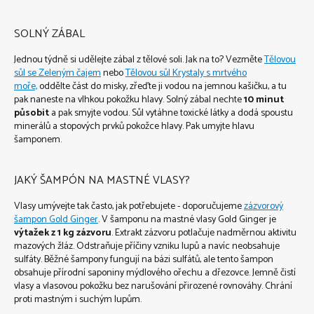
SOLNÝ ZÁBAL
Jednou týdně si udělejte zábal z tělové soli. Jak na to? Vezměte
Tělovou
sůl se Zeleným čajem
nebo
Tělovou sůl Krystaly s mrtvého
moře,
oddělte část do misky, zřeďte ji vodou na jemnou kašičku, a tu
pak naneste na vlhkou pokožku hlavy. Solný zábal nechte
10 minut
působit
a pak smyjte vodou. Sůl vytáhne toxické látky a dodá spoustu
minerálů a stopových prvků pokožce hlavy. Pak umyjte hlavu
šamponem.
JAKÝ ŠAMPÓN NA MASTNÉ VLASY?
Vlasy umývejte tak často, jak potřebujete - doporučujeme
zázvorový
šampon Gold Ginger
. V šamponu na mastné vlasy Gold Ginger je
výtažek z 1 kg zázvoru
. Extrakt zázvoru potlačuje nadměrnou aktivitu
mazových žláz. Odstraňuje příčiny vzniku lupů a navíc neobsahuje
sulfáty. Běžné šampony fungují na bázi sulfátů, ale tento šampon
obsahuje přírodní saponiny mýdlového ořechu a dřezovce. Jemně čistí
vlasy a vlasovou pokožku bez narušování přirozené rovnováhy. Chrání
proti mastným i suchým lupům.