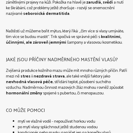
zánětlivými projevy na kůži. Pokožka na hlavě je
zarudlá, svědí
a nutí
ke škrábání, což problémy ještě zhoršuje - rozvíjí se onemocnění
nazývané
seboroická dermatitida
.
Naštěstí už můžeme bořit mýtus, který říká: „čím více si vlasy umýváte,
tím více se budou mastit“. Trik spočívá ve správné péči s
kvalitními,
účinnými, ale zároveň jemnými
šampony a vlasovou kosmetikou.
JAKÉ JSOU PŘÍČINY NADMĚRNÉHO MASTĚNÍ VLASŮ?
Zvýšená produkce kožního mazu může mít mnoho různých příčin. Patří
mezi ně
stres i nezdravá strava
, ale také vnější faktory jako
nevhodná vlasová péče
, střídání teplot, působení suchého
vzduchu. Nadměrnou činnost mazových žláz mohou rovněž způsobit
hormonální změny
spojené s pubertou, či menopauzou.
CO MŮŽE POMOCI
mytí ve vlažné vodě - nepoužívat horkou vodu
po mytí vlasy spláchnout ještě studenou vodou
kondicionér nebo masku nanášet jen na konečky vlasů