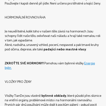
Používejte 1 kapsli denně při jídle. Není určeno pro těhotné a kojící ženy.
HORMONÁLNÍ ROVNOVÁHA
Je neuvěřitelné, kolik toho v našem těle závisí na hormonech. Jsou
schopny řídit naše tělo, ovlivňovat naši náladu a hrají také nemalou roli
v tom, jak vypadáme.
Akné, nadváha, unavený vzhled, pocení, nespavost a pak tmavé kruhy
pod očima, deprese, ale také
padající nebo mastné vlasy
.
ZKROŤTE SVÉ HORMONY!
Pomohou vám bylinné vložky
Energie
bylin.
VLOŽKY PRO ŽENY
Vložky TianDe jsou vlastně
bylinné obklady
, které působí přes sliznice
na vnitřní orgány, problémové místo i na hormonální rovnováhu.
Prvních pár dnů používání může dojít k pocitům pálení – pokud pocit