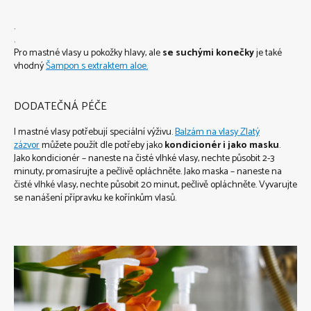
.
.
Pro mastné vlasy u pokožky hlavy, ale
se suchými konečky
je také
vhodný
Šampon s extraktem aloe.
DODATEČNÁ PÉČE
I mastné vlasy potřebují speciální výživu.
Balzám na vlasy Zlatý
zázvor
můžete použít dle potřeby jako
kondicionér i jako masku
.
Jako kondicionér – naneste na čisté vlhké vlasy, nechte působit 2-3
minuty, promasírujte a pečlivě opláchněte. Jako maska – naneste na
čisté vlhké vlasy, nechte působit 20 minut, pečlivě opláchněte. Vyvarujte
se nanášení přípravku ke kořínkům vlasů.